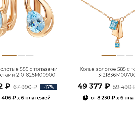
золотые 585 с топазами
Колье золотое 585 с 
истами 2101828М00900
3121836М0070
2 ₽
49 377 ₽
67 990 ₽
59 490 
-17%
 406 ₽
x 6 платежей
от
8 230 ₽
x 6 пл
В КОРЗИНУ
В КОРЗИНУ