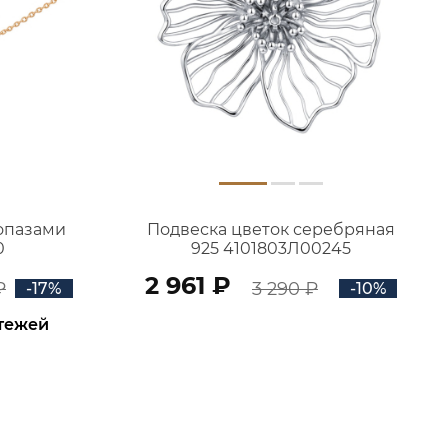
топазами
Подвеска цветок серебряная
0
925 4101803Л00245
2 961 ₽
₽
3 290 ₽
-17%
-10%
атежей
В КОРЗИНУ