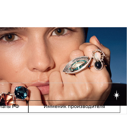
латы РФ
Имменик производителя