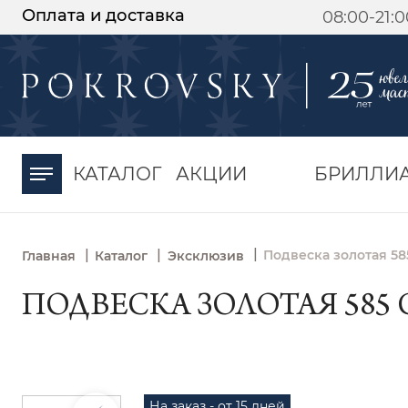
Оплата и доставка
08:00-21:
-30%
от 15 дней с
момента оплаты
КАТАЛОГ
АКЦИИ
БРИЛЛИ
|
|
|
Подвеска золотая 58
Главная
Каталог
Эксклюзив
ПОДВЕСКА ЗОЛОТАЯ 585 
На заказ - от 15 дней