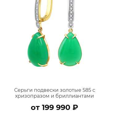
Серьги подвески золотые 585 с
хризопразом и бриллиантами
9201293-05901
от 199 990 ₽
В КОРЗИНУ