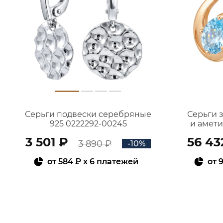
Серьги подвески серебряные
Серьги 
925 0222292-00245
и амет
3 501 ₽
56 43
3 890 ₽
-10%
от
584 ₽
x 6 платежей
от
9
В КОРЗИНУ