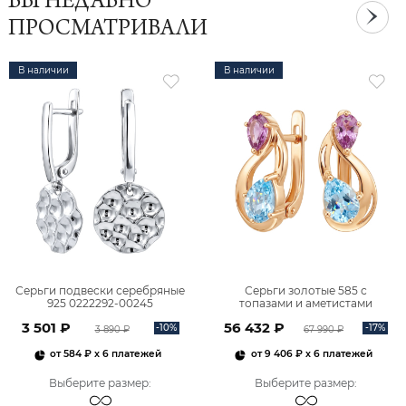
ВЫ НЕДАВНО
ПРОСМАТРИВАЛИ
В наличии
В наличии
Серьги подвески серебряные
Серьги золотые 585 с
925 0222292-00245
топазами и аметистами
2101828М00900
3 501 ₽
56 432 ₽
-10%
-17%
3 890 ₽
67 990 ₽
от
584 ₽
x 6 платежей
от
9 406 ₽
x 6 платежей
Выберите размер
:
Выберите размер
: