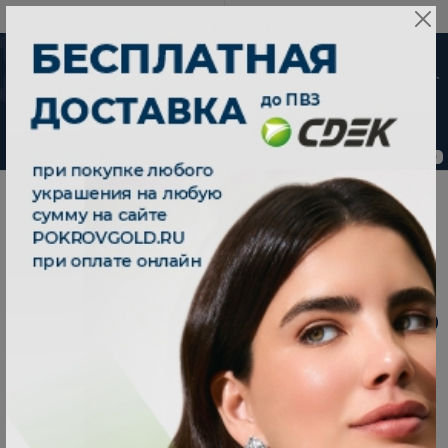
8 800 333 79 25
08:00-21:00 (МСК)
-30%
от 15 дней с
момента оплаты
0
0
|
|
|
Брошь серебряная 925 2700111-00245
Главная
Каталог
Броши
БРОШЬ СЕРЕБРЯНАЯ 925 2700111-00245
В наличии