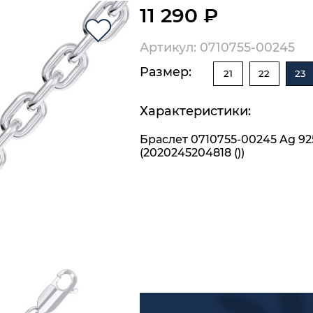
11 290 ₽
Артикул: 0710755-00245
Размер:
21
22
23
Характеристики:
Браслет 0710755-00245 Ag 92
(2020245204818 ())