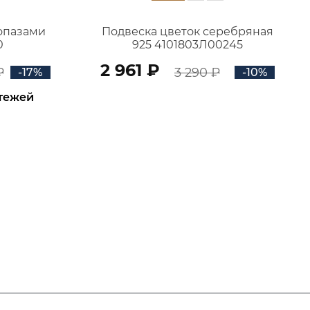
топазами
Подвеска цветок серебряная
0
925 4101803Л00245
2 961 ₽
₽
3 290 ₽
-17%
-10%
атежей
В КОРЗИНУ