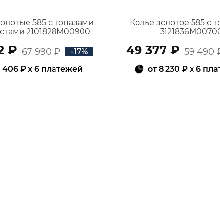
золотые 585 с топазами
Колье золотое 585 с 
истами 2101828М00900
3121836М0070
2 ₽
49 377 ₽
67 990 ₽
59 490 
-17%
 406 ₽
x 6 платежей
от
8 230 ₽
x 6 пл
В КОРЗИНУ
В КОРЗИНУ