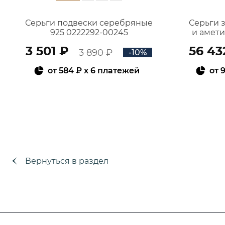
Серьги подвески серебряные
Серьги 
925 0222292-00245
и амет
3 501 ₽
56 43
3 890 ₽
-10%
от
584 ₽
x 6 платежей
от
9
В КОРЗИНУ
Вернуться в раздел