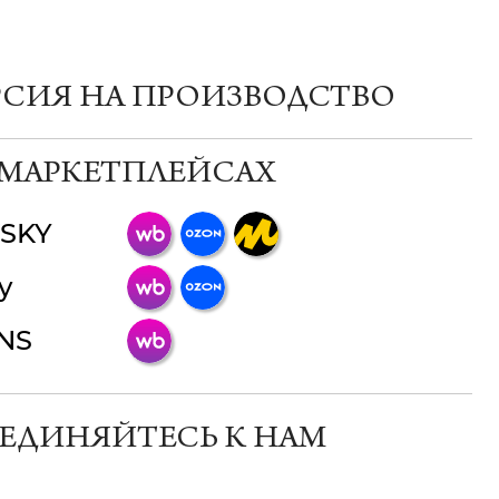
РСИЯ НА ПРОИЗВОДСТВО
 МАРКЕТПЛЕЙСАХ
SKY
ChatApp
y
online
INS
Мессенджеры
Свяжитесь с нами через любой удобный
мессенджер!
ЕДИНЯЙТЕСЬ К НАМ
Телеграм
Макс