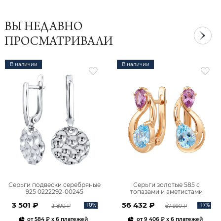
ВЫ НЕДАВНО
ПРОСМАТРИВАЛИ
В наличии
В наличии
Серьги подвески серебряные
Серьги золотые 585 с
925 0222292-00245
топазами и аметистами
2101828М00900
3 501 ₽
56 432 ₽
-10%
-17%
3 890 ₽
67 990 ₽
от
584 ₽
x 6 платежей
от
9 406 ₽
x 6 платежей