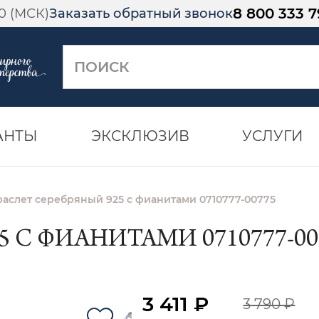
8 800 333 7
00 (МСК)
Заказать обратный звонок
АНТЫ
ЭКСКЛЮЗИВ
УСЛУГИ
раслет серебряный 925 с фианитами 0710777-00775
 С ФИАНИТАМИ 0710777-00
3 411 ₽
3 790 ₽