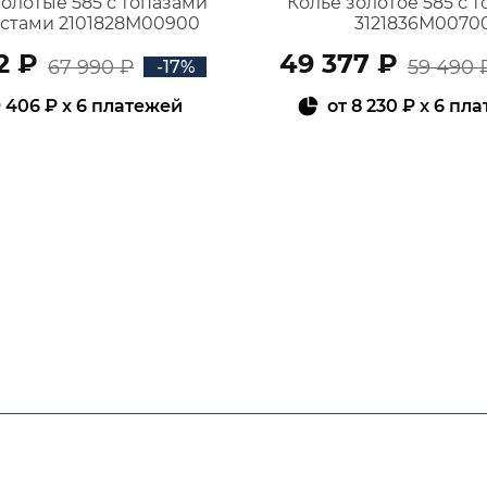
золотые 585 с топазами
Колье золотое 585 с 
истами 2101828М00900
3121836М0070
2 ₽
49 377 ₽
67 990 ₽
59 490 
-17%
 406 ₽
x 6 платежей
от
8 230 ₽
x 6 пл
В КОРЗИНУ
В КОРЗИНУ