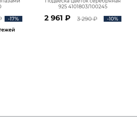
топазами
Подвеска цветок серебряная
0
925 4101803Л00245
2 961 ₽
₽
3 290 ₽
-17%
-10%
атежей
В КОРЗИНУ