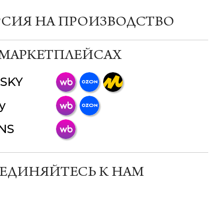
РСИЯ НА ПРОИЗВОДСТВО
 МАРКЕТПЛЕЙСАХ
SKY
ChatApp
y
online
INS
Мессенджеры
Свяжитесь с нами через любой удобный
мессенджер!
ЕДИНЯЙТЕСЬ К НАМ
Телеграм
Макс
ВКонтакте