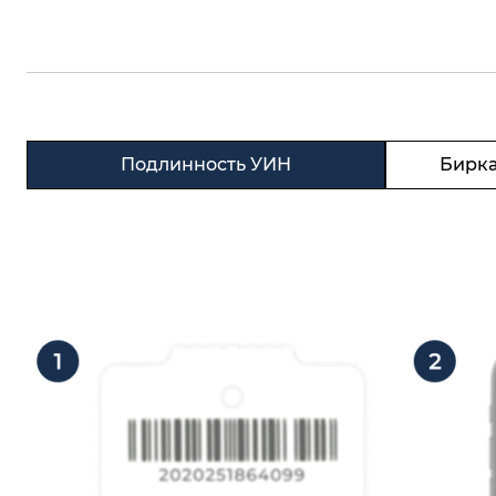
Подлинность УИН
Бирка