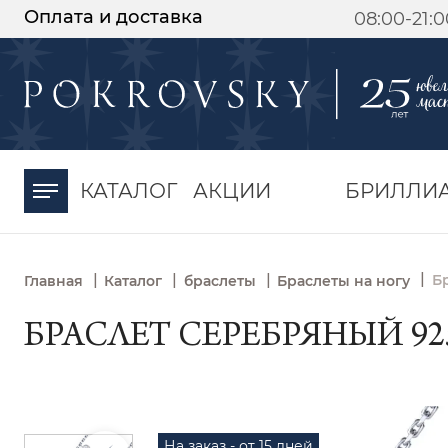
Оплата и доставка
08:00-21:
-30%
от 15 дней с
момента оплаты
КАТАЛОГ
АКЦИИ
БРИЛЛИ
|
|
|
|
Б
Главная
Каталог
браслеты
Браслеты на ногу
БРАСЛЕТ СЕРЕБРЯНЫЙ 925
На заказ - от 15 дней