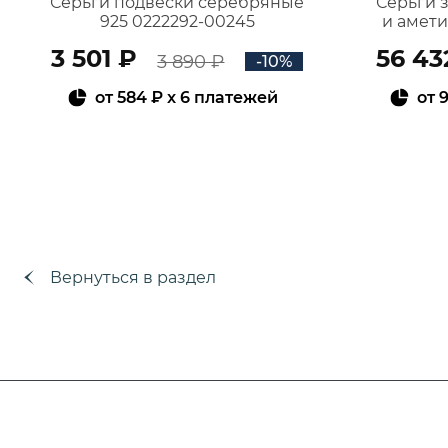
Серьги подвески серебряные
Серьги 
925 0222292-00245
и амет
3 501 ₽
56 43
3 890 ₽
-10%
от
584 ₽
x 6 платежей
от
9
В КОРЗИНУ
Вернуться в раздел