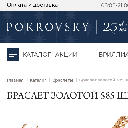
Оплата и доставка
08:00-21:
-30%
от 15 дней с
момента оплаты
КАТАЛОГ
АКЦИИ
БРИЛЛИ
|
|
|
Браслет золотой 585 ш
Главная
Каталог
браслеты
БРАСЛЕТ ЗОЛОТОЙ 585 Ш