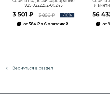
Серьги подвески серебряные
Серьги 
925 0222292-00245
и амет
3 501 ₽
56 43
3 890 ₽
-10%
от
584 ₽
x 6 платежей
от
9
В КОРЗИНУ
Вернуться в раздел