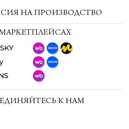
РСИЯ НА ПРОИЗВОДСТВО
 МАРКЕТПЛЕЙСАХ
SKY
ChatApp
y
online
INS
Мессенджеры
Свяжитесь с нами через любой удобный
мессенджер!
ЕДИНЯЙТЕСЬ К НАМ
Телеграм
Макс
ВКонтакте