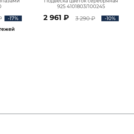
топазами
Подвеска цветок серебряная
0
925 4101803Л00245
2 961 ₽
₽
3 290 ₽
-17%
-10%
атежей
В КОРЗИНУ