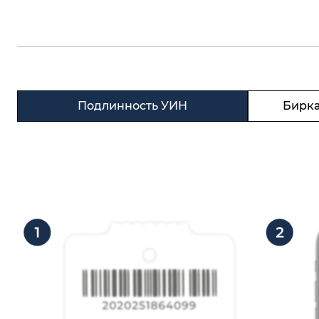
Подлинность УИН
Бирка