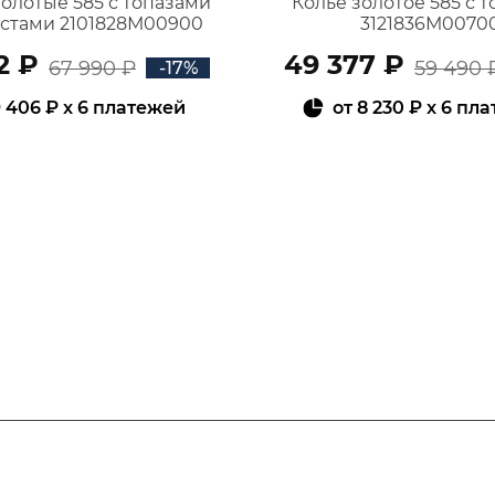
золотые 585 с топазами
Колье золотое 585 с 
истами 2101828М00900
3121836М0070
2 ₽
49 377 ₽
67 990 ₽
59 490 
-17%
 406 ₽
x 6 платежей
от
8 230 ₽
x 6 пл
В КОРЗИНУ
В КОРЗИНУ