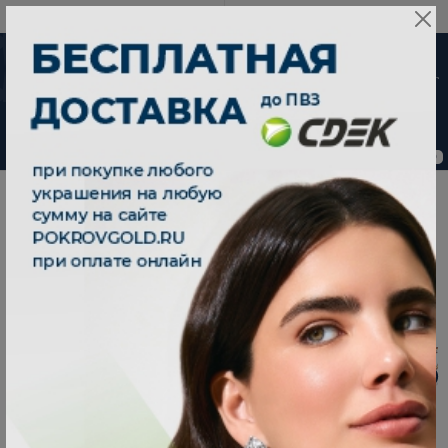
8 800 333 79 25
08:00-21:00 (МСК)
-30%
ChatApp
от 15 дней с
online
момента оплаты
Мессенджеры
Свяжитесь с нами через любой удобный
0
0
мессенджер!
|
|
Главная
Каталог
браслеты
Телеграм
Макс
Браслет золотой 585 эксклюзивное плетение Фараон 6 мм 0760046-
|
10246
ВКонтакте
БРАСЛЕТ ЗОЛОТОЙ 585 ЭКСКЛЮЗИВНОЕ
ПЛЕТЕНИЕ ФАРАОН 6 ММ 0760046-10246
На заказ - от 15 дней