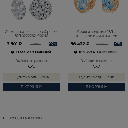
Серьги подвески серебряные
Серьги золотые 585 с
925 0222292-00245
топазами и аметистами
2101828М00900
3 501 ₽
56 432 ₽
-10%
-17%
3 890 ₽
67 990 ₽
от
584 ₽
x 6 платежей
от
9 406 ₽
x 6 платежей
Выберите размер
:
Выберите размер
:
Купить в один клик
Купить в один клик
В КОРЗИНУ
В КОРЗИНУ
Вернуться в раздел