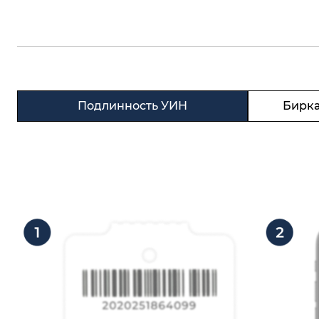
Подлинность УИН
Бирка