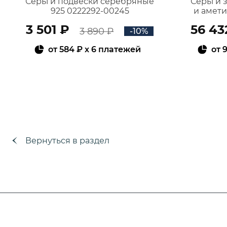
Серьги подвески серебряные
Серьги 
925 0222292-00245
и амет
3 501 ₽
56 43
3 890 ₽
-10%
от
584 ₽
x 6 платежей
от
9
В КОРЗИНУ
Вернуться в раздел