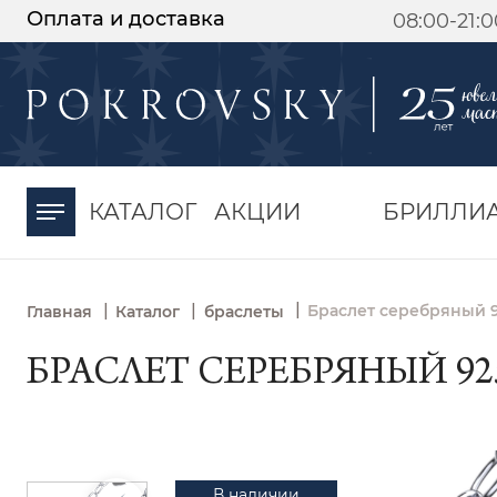
Оплата и доставка
08:00-21:
-30%
от 15 дней с
момента оплаты
КАТАЛОГ
АКЦИИ
БРИЛЛИ
|
|
|
Браслет серебряный 9
Главная
Каталог
браслеты
БРАСЛЕТ СЕРЕБРЯНЫЙ 925
В наличии