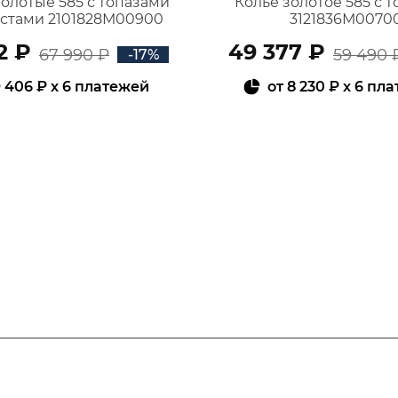
золотые 585 с топазами
Колье золотое 585 с 
истами 2101828М00900
3121836М0070
2 ₽
49 377 ₽
67 990 ₽
59 490 
-17%
 406 ₽
x 6 платежей
от
8 230 ₽
x 6 пл
В КОРЗИНУ
В КОРЗИНУ