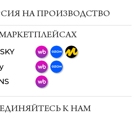
РСИЯ НА ПРОИЗВОДСТВО
 МАРКЕТПЛЕЙСАХ
SKY
ChatApp
y
online
INS
Мессенджеры
Свяжитесь с нами через любой удобный
мессенджер!
ЕДИНЯЙТЕСЬ К НАМ
Телеграм
Макс
ВКонтакте