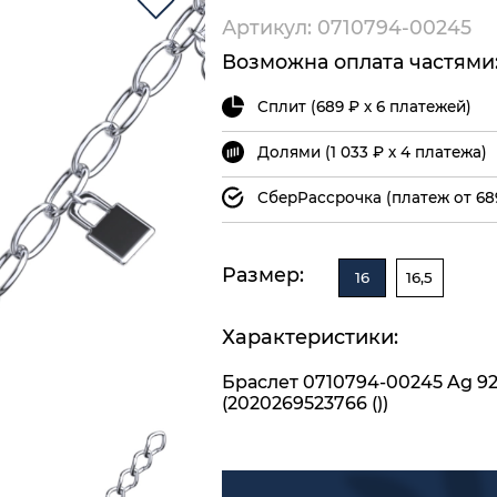
Артикул: 0710794-00245
Возможна оплата частями
Сплит (689 ₽ х 6 платежей)
Долями (1 033 ₽ х 4 платежа)
СберРассрочка (платеж от 68
Размер:
16
16,5
Характеристики:
Браслет 0710794-00245 Ag 9
(2020269523766 ())