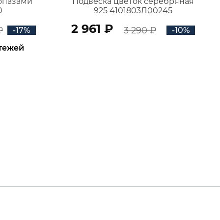
топазами
Подвеска цветок серебряная
0
925 4101803Л00245
2 961 ₽
₽
3 290 ₽
-17%
-10%
атежей
В КОРЗИНУ