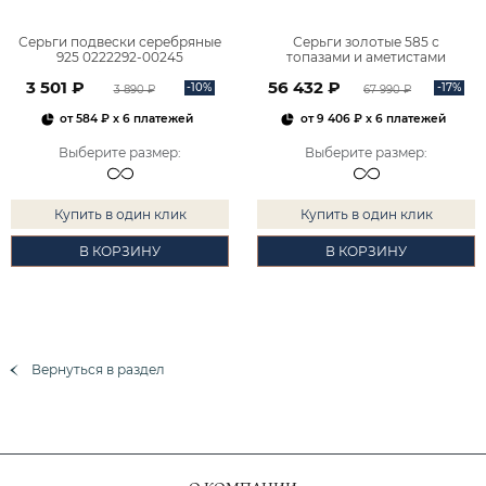
Серьги подвески серебряные
Серьги золотые 585 с
925 0222292-00245
топазами и аметистами
2101828М00900
3 501 ₽
56 432 ₽
-10%
-17%
3 890 ₽
67 990 ₽
от
584 ₽
x 6 платежей
от
9 406 ₽
x 6 платежей
Выберите размер
:
Выберите размер
:
Купить в один клик
Купить в один клик
В КОРЗИНУ
В КОРЗИНУ
Вернуться в раздел