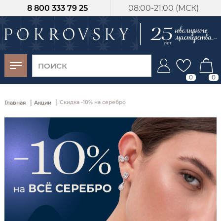
8 800 333 79 25
08:00-21:00 (МСК)
-30%
от 15 дней с
момента оплаты
0
0
|
|
Скидка -10% на серебро
Главная
Акции