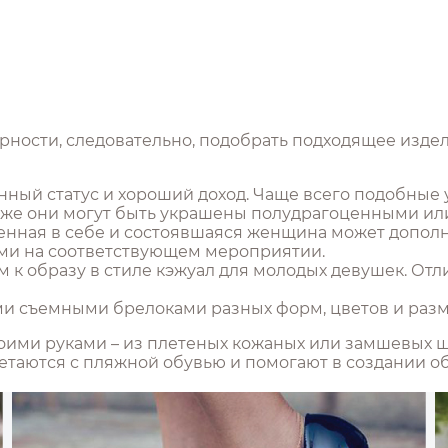
рности, следовательно, подобрать подходящее издел
ный статус и хороший доход. Чаще всего подобные
акже они могут быть украшены полудрагоценными ил
ренная в себе и состоявшаяся женщина может допо
ми на соответствующем мероприятии.
м к образу в стиле кэжуал для молодых девушек. От
и съемными брелоками разных форм, цветов и разм
оими руками – из плетеных кожаных или замшевых ш
таются с пляжной обувью и помогают в создании обр