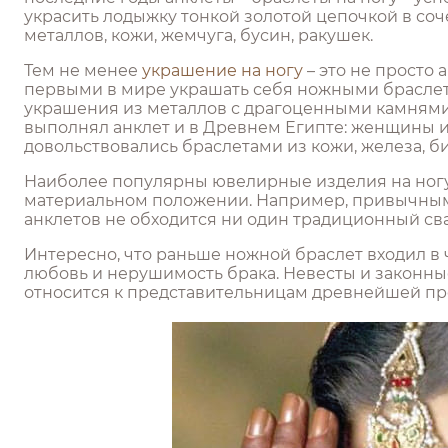
украсить лодыжку тонкой золотой цепочкой в со
металлов, кожи, жемчуга, бусин, ракушек.
Тем не менее
украшение на ногу
– это не просто
первыми в мире украшать себя ножными браслет
украшения из металлов с драгоценными камнями
выполнял анклет и в Древнем Египте: женщины и
довольствовались браслетами из кожи, железа, б
Наиболее популярны ювелирные изделия на ногу б
материальном положении. Например, привычным а
анклетов не обходится ни один традиционный св
Интересно, что раньше ножной браслет входил в
любовь и нерушимость брака. Невесты и законные
относится к представительницам древнейшей пр