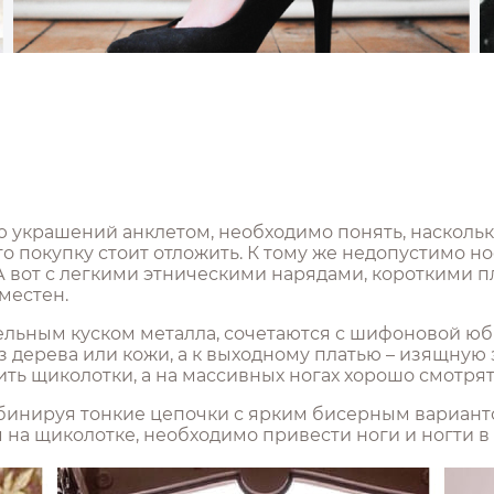
крашений анклетом, необходимо понять, насколько 
то покупку стоит отложить. К тому же недопустимо н
 А вот с легкими этническими нарядами, короткими 
местен.
ьным куском металла, сочетаются с шифоновой юбко
 дерева или кожи, а к выходному платью – изящную
ь щиколотки, а на массивных ногах хорошо смотря
омбинируя тонкие цепочки с ярким бисерным вариан
м на щиколотке, необходимо привести ноги и ногти в