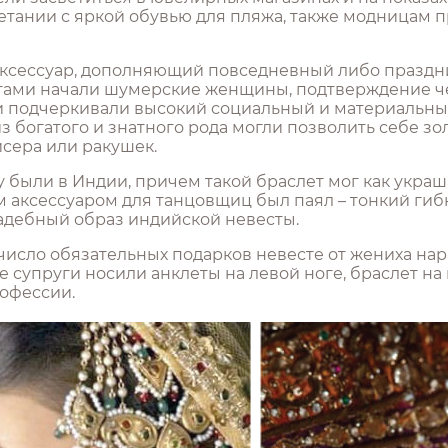
четании с яркой обувью для пляжа, также модницам
 аксессуар, дополняющий повседневный либо празд
ами начали шумерские женщины, подтверждение чем
 подчеркивали высокий социальный и материальны
з богатого и знатного рода могли позволить себе з
исера или ракушек.
ыли в Индии, причем такой браслет мог как украшат
ксессуаром для танцовщиц был паял – тонкий гибки
адебный образ индийской невесты.
 число обязательных подарков невесте от жениха на
 супруги носили анклеты на левой ноге, браслет на 
офессии.