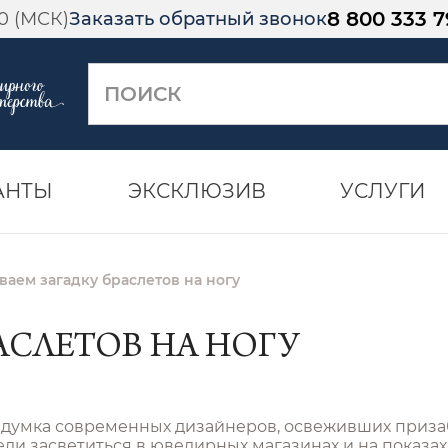
8 800 333 7
00 (МСК)
Заказать обратный звонок
АНТЫ
ЭКСКЛЮЗИВ
УСЛУГИ
аем загадку браслетов на ногу
АСЛЕТОВ НА НОГУ
ридумка современных дизайнеров, освеживших приза
пели засветиться в ювелирных магазинах и на показ