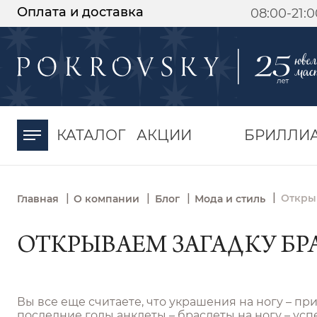
Оплата и доставка
08:00-21:
-30%
от 15 дней с
момента оплаты
КАТАЛОГ
АКЦИИ
БРИЛЛИ
|
|
|
|
Открыв
Главная
О компании
Блог
Мода и стиль
ОТКРЫВАЕМ ЗАГАДКУ БР
Вы все еще считаете, что украшения на ногу – п
последние годы анклеты – браслеты на ногу – ус