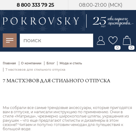
8 800 333 79 25
08:00-21:00 (МСК)
-30%
от 15 дней с
момента оплаты
0
0
|
|
|
Главная
О компании
Блог
Мода и стиль
|
7 мастхэвов для стильного отпуска
7 МАСТХЭВОВ ДЛЯ СТИЛЬНОГО ОТПУСКА
Мы собрали все самые трендовые аксессуары, которые пригодятся
вам в отпуске, и написали инструкцию по применению. Очки в
стиле «Матрицы», чрезмерно широкополые шляпы, украшения из
ракушек – что еще предлагают стилисты и дизайнеры в этом
сезоне? Читаем и попутно готовим чемодан для путешествия к
большой воде.