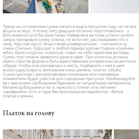
Тренд на соломенные сумки начался еще в прошлом году, но не все
вошли во вкус. К этому лету девушки отлично подготовились - у
80% имеется хотя бы одна такая. Наверняка вы тоже успели купить
самую трендовую сумку сезона, но если нет, рассказываем что к
чему. Круглая кросс-боди самая универсальная - смотрится ну
очень стильно, подходит к любой одежде (кроме гладких кожаных
юбок, брюк и курток, пожалуй), ловит на себе приятные взгляды.
Сумку-тоут можно захватить даже в офис. При этом она должна
иметь строгие формы и быть единственным интересным акцентом в
образе. Чтобы она смотрелась к месту, подберите к ней в цвет
аксессуары (серьги, винтажные очки, ремень, платок, обувь).
Сумка-шоппер с декоративными кожаными или тканевыми
элементами будет уместна для городских прогулок. Комбинируйте
ее с высокими свободными брюками из натуральных материалов,
белыми рубашками а-ля «с мужского плеча» или легкими
сарафанами. Есть и пара беспроигрышных вариантов – белое
платье и деним.
Платок на голову