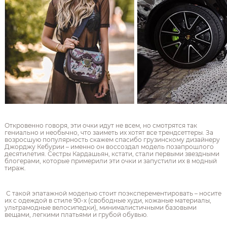
Откровенно говоря, эти очки идут не всем, но смотрятся так
гениально и необычно, что заиметь их хотят все трендсеттеры. За
возросшую популярность скажем спасибо грузинскому дизайнеру
Джорджу Кебурии – именно он воссоздал модель позапрошлого
десятилетия. Сестры Кардашьян, кстати, стали первыми звездными
блогерами, которые примерили эти очки и запустили их в модный
тираж.
С такой эпатажной моделью стоит поэксперементировать – носите
их с одеждой в стиле 90-х (свободные худи, кожаные материалы,
ультрамодные велосипедки), минималистичными базовыми
вещами, легкими платьями и грубой обувью.