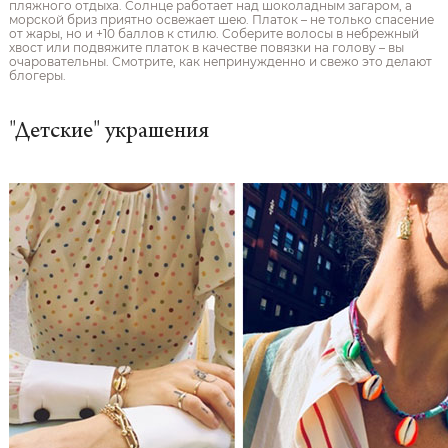
пляжного отдыха. Солнце работает над шоколадным загаром, а
морской бриз приятно освежает шею. Платок – не только спасение
от жары, но и +10 баллов к стилю. Соберите волосы в небрежный
хвост или подвяжите платок в качестве повязки на голову – вы
очаровательны. Смотрите, как непринужденно и свежо это делают
блогеры.
"Детские" украшения