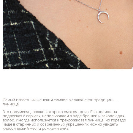
Самый известный женский символ в славянской традиции —
лунница.
Это полумесяц, рожки которого смотрят вниз. Его носили на
подвесках и серьгах, использовали в виде брошей и заколок для
волос. Иногда используется и трехрожковая лунница, но гораздо
чаще в старинных и современных украшениях можно увидеть
классический месяц рожками вниз.