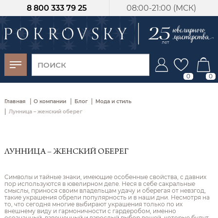
8 800 333 79 25
08:00-21:00 (МСК)
-30%
от 15 дней с
момента оплаты
0
0
|
|
|
Главная
О компании
Блог
Мода и стиль
|
Лунница – женский оберег
ЛУННИЦА – ЖЕНСКИЙ ОБЕРЕГ
Символы и тайные знаки, имеющие особенные свойства, с давних
пор используются в ювелирном деле. Неся в себе сакральные
смыслы, принося своим владельцам удачу и оберегая от невзгод,
такие украшения обрели популярность и в наши дни. Несмотря на
то, что сегодня многие выбирают украшения только по их
внешнему виду и гармоничности с гардеробом, именно
осознанный, взвешенный и взрослый выбор вещей, которые будут