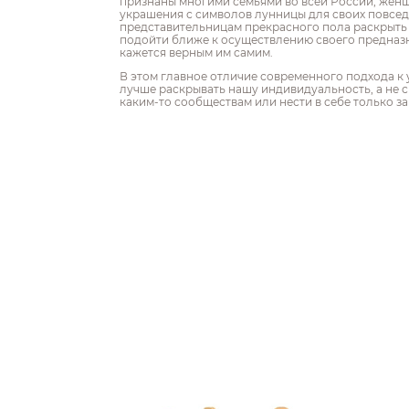
признаны многими семьями во всей России, жен
украшения с символов лунницы для своих повсе
представительницам прекрасного пола раскрыть 
подойти ближе к осуществлению своего предназн
кажется верным им самим.
В этом главное отличие современного подхода к
лучше раскрывать нашу индивидуальность, а не 
каким-то сообществам или нести в себе только 