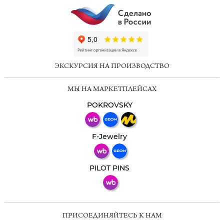
ChatApp
online
ЭКСКУРСИЯ НА ПРОИЗВОДСТВО
Мессенджеры
МЫ НА МАРКЕТПЛЕЙСАХ
Свяжитесь с нами через любой удобный
мессенджер!
POKROVSKY
Телеграм
Макс
F-Jewelry
ВКонтакте
PILOT PINS
ПРИСОЕДИНЯЙТЕСЬ К НАМ