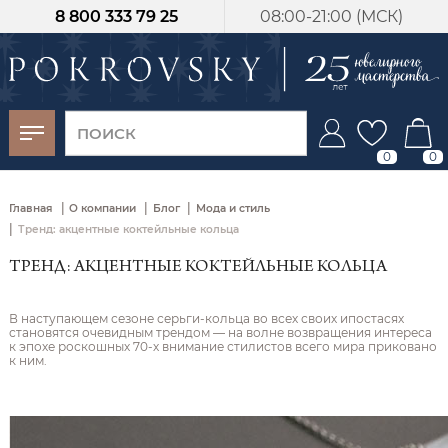
8 800 333 79 25
08:00-21:00 (МСК)
-30%
от 15 дней с
момента оплаты
0
0
|
|
|
Главная
О компании
Блог
Мода и стиль
|
Тренд: акцентные коктейльные кольца
ТРЕНД: АКЦЕНТНЫЕ КОКТЕЙЛЬНЫЕ КОЛЬЦА
В наступающем сезоне серьги-кольца во всех своих ипостасях
становятся очевидным трендом — на волне возвращения интереса
к эпохе роскошных 70-х внимание стилистов всего мира приковано
к ним.