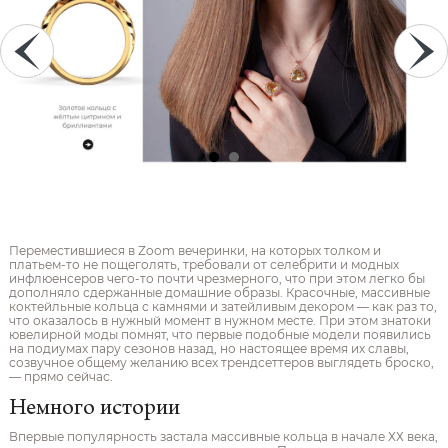
Переместившиеся в Zoom вечеринки, на которых толком и
платьем-то не пощеголять, требовали от селебрити и модных
инфлюенсеров чего-то почти чрезмерного, что при этом легко бы
дополняло сдержанные домашние образы. Красочные, массивные
коктейльные кольца с камнями и затейливым декором — как раз то,
что оказалось в нужный момент в нужном месте. При этом знатоки
ювелирной моды помнят, что первые подобные модели появились
на подиумах пару сезонов назад, но настоящее время их славы,
созвучное общему желанию всех трендсеттеров выглядеть броско,
— прямо сейчас.
Немного истории
Впервые популярность застала массивные кольца в начале ХХ века,