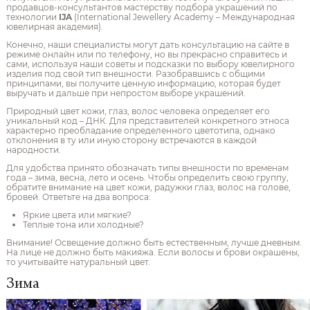
продавцов-консультантов мастерству подбора украшений по
технологии
IJA
(International Jewellery Academy – Международная
ювелирная академия).
Конечно, наши специалисты могут дать консультацию на сайте в
режиме онлайн или по телефону, но вы прекрасно справитесь и
сами, используя наши советы и подсказки по выбору ювелирного
изделия под свой тип внешности. Разобравшись с общими
принципами, вы получите ценную информацию, которая будет
выручать и дальше при непростом выборе украшений.
Природный цвет кожи, глаз, волос человека определяет его
уникальный код – ДНК. Для представителей конкретного этноса
характерно преобладание определенного цветотипа, однако
отклонения в ту или иную сторону встречаются в каждой
народности.
Для удобства принято обозначать типы внешности по временам
года – зима, весна, лето и осень. Чтобы определить свою группу,
обратите внимание на цвет кожи, радужки глаз, волос на голове,
бровей. Ответьте на два вопроса:
Яркие цвета или мягкие?
Теплые тона или холодные?
Внимание! Освещение должно быть естественным, лучше дневным.
На лице не должно быть макияжа. Если волосы и брови окрашены,
то учитывайте натуральный цвет.
Зима