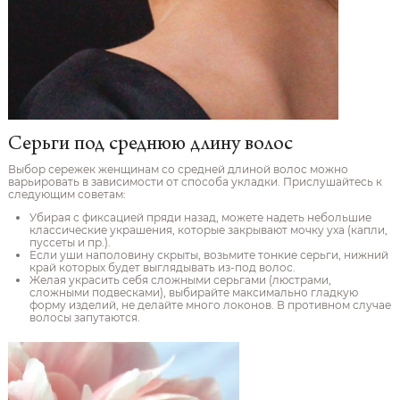
Серьги под среднюю длину волос
Выбор сережек женщинам со средней длиной волос можно
варьировать в зависимости от способа укладки. Прислушайтесь к
следующим советам:
Убирая с фиксацией пряди назад, можете надеть небольшие
классические украшения, которые закрывают мочку уха (капли,
пуссеты и пр.).
Если уши наполовину скрыты, возьмите тонкие серьги, нижний
край которых будет выглядывать из-под волос.
Желая украсить себя сложными серьгами (люстрами,
сложными подвесками), выбирайте максимально гладкую
форму изделий, не делайте много локонов. В противном случае
волосы запутаются.