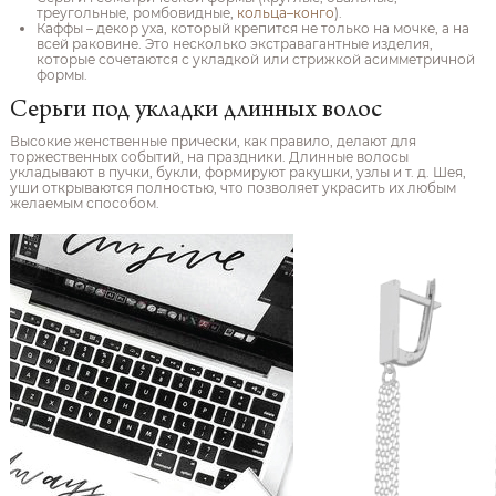
треугольные, ромбовидные,
кольца–конго
).
Каффы – декор уха, который крепится не только на мочке, а на
всей раковине. Это несколько экстравагантные изделия,
которые сочетаются с укладкой или стрижкой асимметричной
формы.
Серьги под укладки длинных волос
Высокие женственные прически, как правило, делают для
торжественных событий, на праздники. Длинные волосы
укладывают в пучки, букли, формируют ракушки, узлы и т. д. Шея,
уши открываются полностью, что позволяет украсить их любым
желаемым способом.