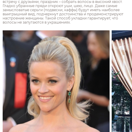
встречу с друзьями, праздник – собрать волосы в высокий хвост.
Гладко убранные пряди откроют уши, шею, лицо. Даже самые
замысловатые серьги (подвески, каффы) будут иметь наиболее
выигрышный вид, подчеркнут достоинства и продемонстрируют
настроение женщины. Такой способ укладки гарантирует, что
волосы не запутаются в украшениях.