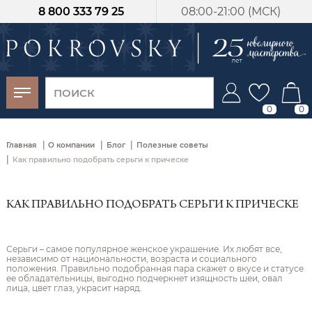
8 800 333 79 25
08:00-21:00 (МСК)
-30%
от 15 дней с
момента оплаты
0
0
|
|
|
Главная
О компании
Блог
Полезные советы
|
Как правильно подобрать серьги к прическе
КАК ПРАВИЛЬНО ПОДОБРАТЬ СЕРЬГИ К ПРИЧЕСКЕ
Серьги – самое популярное женское украшение. Их любят все,
независимо от национальности, возраста и социального
положения. Правильно подобранная пара скажет о вкусе и статусе
ее обладательницы, выгодно подчеркнет изящность шеи, овал
лица, цвет глаз, украсит наряд.