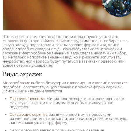
Чтобы серьги гармонично дополнили образ, нужно учитывать
множество факторов. Имеет значение, куда именно вы собираетесь,
какую одежду подготовили, важны возраст, форма лица, длина
волос, способ их укладки и т. д. Взаимосочетаемость прически и
сережек имеет особенное значение, ведь сделав неудачный выбор,
вы не только испортите внешний вид, но и рискуете испытывать
неудобство, если волосы будут путаться в завитках подвесок, или
вовсе потерять украшение.
Виды сережек
Многообразие выбора бижутерии и ювелирных изделий позволяет
подобрать соответствующую случаю и прическе форму сережек.
Основными их видами являются:
Гвоздики (пуссеты)
. Миниатюрные серьги, которые крепятся к
мочке уха штифтом с зажимом. Могут быть с аккуратной
подвеской.
Свисающие серьги
с разными элементами-подвесками
различной длины в виде капли, цепочки, могут иметь сложную,
напоминающую люстру, форму.
Серьги геометрической формы (круглые, овальные,