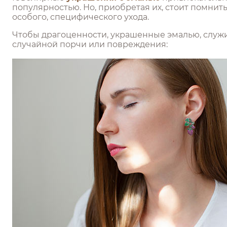
популярностью. Но, приобретая их, стоит помнит
особого, специфического ухода.
Чтобы драгоценности, украшенные эмалью, служи
случайной порчи или повреждения: