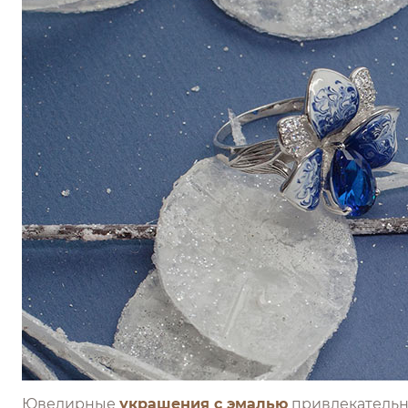
Ювелирные
украшения с эмалью
привлекательны