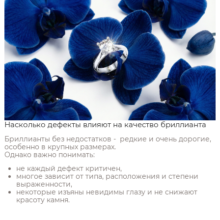
Насколько дефекты влияют на качество бриллианта
Бриллианты без недостатков - редкие и очень дорогие,
особенно в крупных размерах.
Однако важно понимать:
не каждый дефект критичен,
многое зависит от типа, расположения и степени
выраженности,
некоторые изъяны невидимы глазу и не снижают
красоту камня.