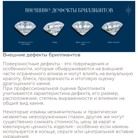
Внешние дефекты бриллиантов
Поверхностные дефекты - это повреждения и
особенности, которые обнаруживаются на внешней
части ограненного алмаза и могут влиять на визуальную
красоту, блеск, прозрачность и итоговую оценку
драгоценного камня.
При профессиональной оценке бриллианта
учитываются характеристика дефекта, его размер,
расположение, степень выраженности и влияние на
общий вид камня.
Некоторые изъяны незначительны и практически
незаметны невооруженным глазом, другие же могут
существенно снижать стоимость, цену за карат и
ювелирную ценность изделия - особенно если камень
используется в кольце, серьге или центральной вставке
украшения.