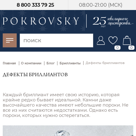
8 800 333 79 25
08:00-21:00 (МСК)
-30%
от 15 дней с
момента оплаты
0
0
|
|
|
|
Дефекты бриллиантов
Главная
О компании
Блог
Бриллианты
ДЕФЕКТЫ БРИЛЛИАНТОВ
Каждый бриллиант имеет свою историю, которая
крайне редко бывает идеальной. Камни даже
высочайшего качества имеют небольшие пороки. Не
все из них считаются недостатками. Однако есть
пороки, которых нужно остерегаться.