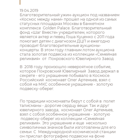
19.04.2019
Благотворительный ужин-аукцион под названием
«Космос между нами» прошел на одной из самых
статусных площадках Москвы в банкетном
комплексе Golden Palace. Благотворительный
фонд «Шаг Вместе» учредителем, которого
является актер и певец Гоша Куценко с 2011 года
помогает детям с диагнозом ДЦП и ежегодно
проводит благотворительные аукционы-
концерты. В этом году главным лотом аукциона
стала золотая подвеска из коллекции «Семейная
реликвия» от Покровского Ювелирного Завод
В 2018 году произошло невероятное событие,
которое Покровский Ювелирный Завод держал в
секрете - его украшение побывало в Космосе.
Российский космонавт Олег Артемьев, взял с
собой на МКС особенное украшение - золотую
подвеску-оберег.
По традиции космонавты берут с собой в полет
талисманы - дорогие сердцу вещи. Так и друг
ювелирного завода, космонавт Олег Артемьев,
взял с собой особенное украшение - золотую
подвеску-оберег из коллекции «Семейная
реликвия». Это украшение и еще несколько
символичных значков были изготовлены для его
семьи. С Международной космической станции
он прислал фотографию подвески на фоне