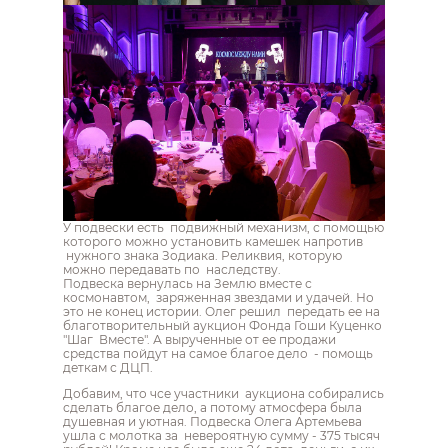
У подвески есть подвижный механизм, с помощью
которого можно установить камешек напротив
нужного знака Зодиака. Реликвия, которую
можно передавать по наследству.
Подвеска вернулась на Землю вместе с
космонавтом, заряженная звездами и удачей. Но
это не конец истории. Олег решил передать ее на
благотворительный аукцион Фонда Гоши Куценко
"Шаг Вместе". А вырученные от ее продажи
средства пойдут на самое благое дело - помощь
деткам с ДЦП.
Добавим, что чсе участники аукциона собирались
сделать благое дело, а потому атмосфера была
душевная и уютная. Подвеска Олега Артемьева
ушла с молотка за невероятную сумму - 375 тысяч