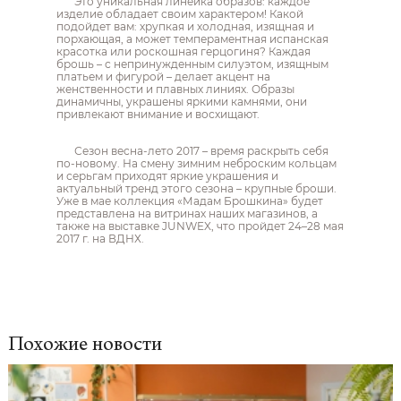
Это уникальная линейка образов: каждое
изделие обладает своим характером! Какой
подойдет вам: хрупкая и холодная, изящная и
порхающая, а может темпераментная испанская
красотка или роскошная герцогиня? Каждая
брошь – с непринужденным силуэтом, изящным
платьем и фигурой – делает акцент на
женственности и плавных линиях. Образы
динамичны, украшены яркими камнями, они
привлекают внимание и восхищают.
Сезон весна-лето 2017 – время раскрыть себя
по-новому. На смену зимним неброским кольцам
и серьгам приходят яркие украшения и
актуальный тренд этого сезона – крупные броши.
Уже в мае коллекция «Мадам Брошкина» будет
представлена на витринах наших магазинов, а
также на выставке JUNWEX, что пройдет 24–28 мая
2017 г. на ВДНХ.
Похожие новости