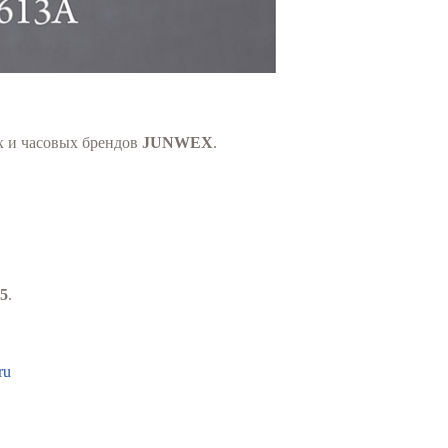
 и часовых брендов
JUNWEX
.
5
.
ru