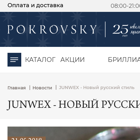
Оплата и доставка
08:00-21:
-30%
от 15 дней с
момента оплаты
КАТАЛОГ
АКЦИИ
БРИЛЛИ
|
|
JUNWEX - Новый русский стиль
Главная
Новости
JUNWEX - НОВЫЙ РУССК