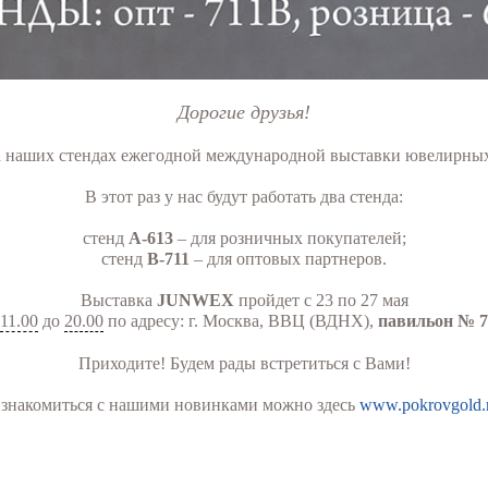
Дорогие друзья!
 наших стендах ежегодной международной выставки ювелирных
В этот раз у нас будут работать два стенда:
стенд
А-613
– для розничных покупателей;
стенд
В-711
– для оптовых партнеров.
Выставка
JUNWEX
пройдет с 23 по 27 мая
11.00
до
20.00
по адресу: г. Москва, ВВЦ (ВДНХ),
павильон № 7
Приходите! Будем рады встретиться с Вами!
знакомиться с нашими новинками можно здесь
www.pokrovgold.