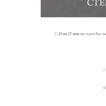
С
23 по 27 мая
мы ждем Вас на
с
О