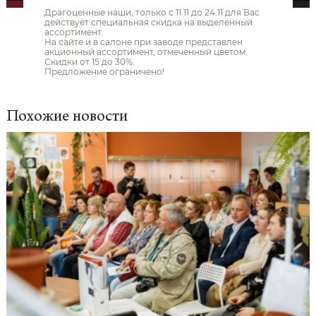
Драгоценные наши, только с 11.11 до 24.11 для Вас
действует специальная скидка на выделенный
ассортимент.
На сайте и в салоне при заводе представлен
акционный ассортимент, отмеченный цветом.
Скидки от 15 до 30%.
Предложение ограничено!
Похожие новости