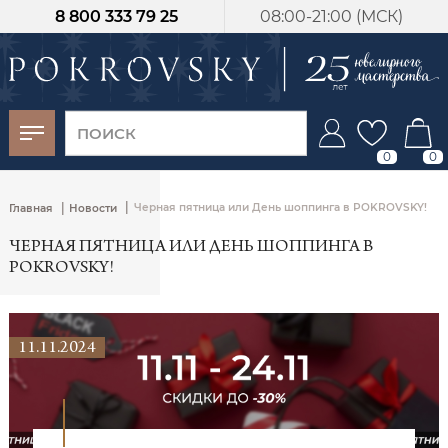
8 800 333 79 25
08:00-21:00 (МСК)
-30%
от 15 дней с
момента оплаты
0
0
|
|
Черная пятница или День шоппинга в POKROVSKY!
Главная
Новости
ЧЕРНАЯ ПЯТНИЦА ИЛИ ДЕНЬ ШОППИНГА В
POKROVSKY!
11.11.2024