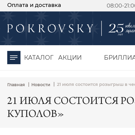
Оплата и доставка
08:00-21:
-30%
от 15 дней с
момента оплаты
КАТАЛОГ
АКЦИИ
БРИЛЛИ
|
|
21 июля состоится розыгрыш в че
Главная
Новости
21 ИЮЛЯ СОСТОИТСЯ Р
КУПОЛОВ»