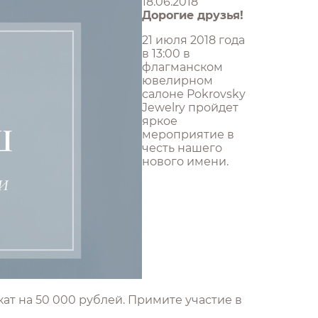
18.06.2018
Дорогие друзья!
21 июля 2018 года
в 13:00 в
флагманском
ювелирном
салоне Pokrovsky
Jewelry пройдет
яркое
мероприятие в
честь нашего
нового имени.
ат на 50 000 рублей. Примите участие в