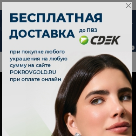
8 800 333 79 25
08:00-21:00 (МСК)
-30%
от 15 дней с
момента оплаты
0
0
|
|
Индивидуальный заказ значки
Главная
Индивидуальный заказ
ИНДИВИДУАЛЬНЫЙ ЗАКАЗ
ЗНАЧКИ