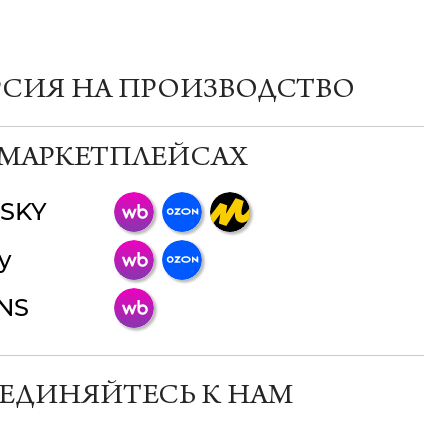
РСИЯ НА ПРОИЗВОДСТВО
 МАРКЕТПЛЕЙСАХ
SKY
ChatApp
y
online
INS
Мессенджеры
Свяжитесь с нами через любой удобный
мессенджер!
ЕДИНЯЙТЕСЬ К НАМ
Телеграм
Макс