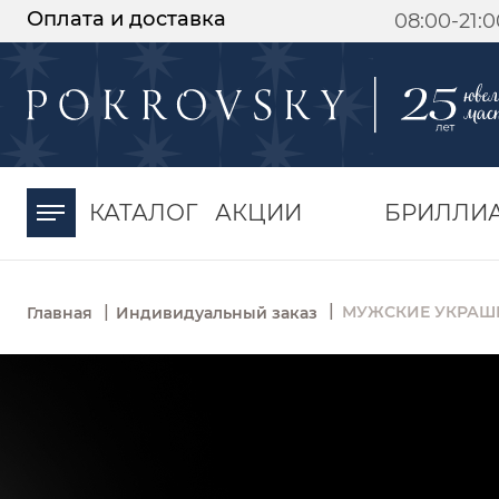
Оплата и доставка
08:00-21:
-30%
от 15 дней с
момента оплаты
КАТАЛОГ
АКЦИИ
БРИЛЛИ
|
|
МУЖСКИЕ УКРАШ
Главная
Индивидуальный заказ