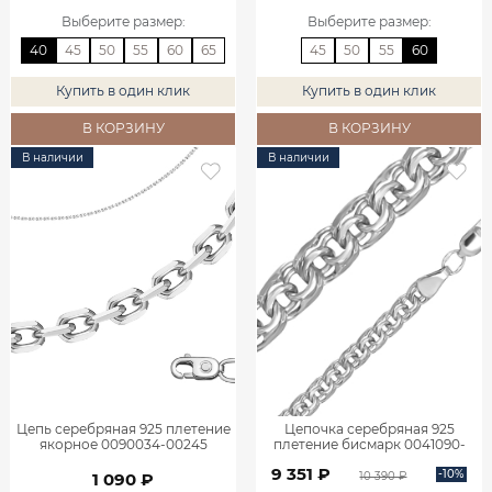
Выберите размер
:
Выберите размер
:
40
45
50
55
60
65
45
50
55
60
Купить в один клик
Купить в один клик
В КОРЗИНУ
В КОРЗИНУ
В наличии
В наличии
Цепь серебряная 925 плетение
Цепочка серебряная 925
якорное 0090034-00245
плетение бисмарк 0041090-
00245
9 351 ₽
-10%
10 390 ₽
1 090 ₽