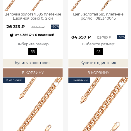
Цепочка золотая 585 плетение
Цепь золотая 585 плетение
Двойной ромб 0,12 см
ролло 11085340045
11025050155
26 313 ₽
-30%
37 590 ₽
от
4 386 ₽
x 6 платежей
84 357 ₽
-35%
129 780 ₽
Выберите размер
:
Выберите размер
:
55
45
Купить в один клик
Купить в один клик
В КОРЗИНУ
В КОРЗИНУ
В наличии
В наличии