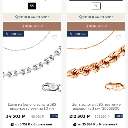
55
70
Купить в один клик
Купить в один клик
В КОРЗИНУ
В КОРЗИНУ
В наличии
В наличии
Цепь из белого золота 585
Цепь золотая 585 плетение
якорное плетение 1,0 мм
веревочка 3 мм 120503300
610451414
34 503 ₽
212 303 ₽
-30%
-30%
49 290 ₽
303 290 ₽
от
5 751 ₽
x 6 платежей
от
35 384 ₽
x 6 платежей