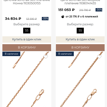
Нонна 11030500155
плетение 11080141455
151 053 ₽
-30%
215 790 ₽
от
25 176 ₽
x 6 платежей
34 834 ₽
-35%
53 590 ₽
Выберите размер
:
Выберите размер
:
55
55
Купить в один клик
Купить в один клик
В КОРЗИНУ
В КОРЗИНУ
В наличии
В наличии