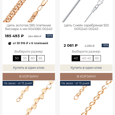
Цепь золотая 585 плетение
Цепь Снейк серебряная 925
бисмарк 4 мм 0041060-00240
0010240-00245
185 493 ₽
-30%
264 990 ₽
от
30 916 ₽
x 6 платежей
2 061 ₽
-10%
2 290 ₽
Выберите размер
:
Выберите размер
:
50
55
60
65
40
40-45
65
Купить в один клик
Купить в один клик
В КОРЗИНУ
В КОРЗИНУ
На заказ - от 15 дней
На заказ - от 15 дней