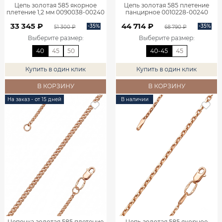
Цепь золотая 585 якорное
Цепь золотая 585 плетение
плетение 1,2 мм 0090038-00240
панцирное 0010228-00240
33 345 ₽
44 714 ₽
-35%
-35%
51 300 ₽
68 790 ₽
Выберите размер
:
Выберите размер
:
40
45
50
40-45
45
Купить в один клик
Купить в один клик
В КОРЗИНУ
В КОРЗИНУ
На заказ - от 15 дней
В наличии
Цепочка золотая 585 плетение
Цепь золотая 585 якорное