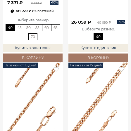
7 371 ₽
-10%
8 190 ₽
от
1 229 ₽
x 6 платежей
Выберите размер
:
26 059 ₽
-35%
40 090 ₽
40
45
50
55
60
65
Выберите размер
:
70
40
Купить в один клик
Купить в один клик
В КОРЗИНУ
В КОРЗИНУ
На заказ - от 15 дней
На заказ - от 15 дней