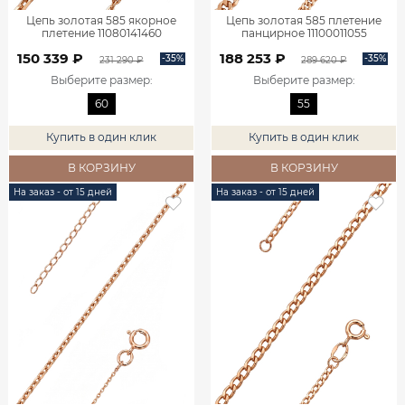
Цепь золотая 585 якорное
Цепь золотая 585 плетение
плетение 11080141460
панцирное 11100011055
150 339 ₽
188 253 ₽
-35%
-35%
231 290 ₽
289 620 ₽
Выберите размер
:
Выберите размер
:
60
55
Купить в один клик
Купить в один клик
В КОРЗИНУ
В КОРЗИНУ
На заказ - от 15 дней
На заказ - от 15 дней