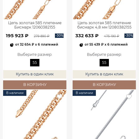
Цепь золотая 585 плетение
Цепь золотая 585 плетение
Бисмарк 12060382155
бисмарк 4,8 мм 12080382155
195 923 ₽
332 633 ₽
-30%
-30%
279 890 ₽
475 190 ₽
от
32 654 ₽
x 6 платежей
от
55 439 ₽
x 6 платежей
Выберите размер
:
Выберите размер
:
55
55
Купить в один клик
Купить в один клик
В КОРЗИНУ
В КОРЗИНУ
В наличии
В наличии