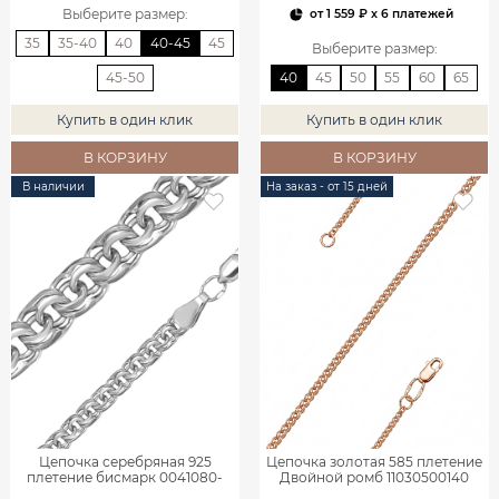
Выберите размер
:
от
1 559 ₽
x 6 платежей
35
35-40
40
40-45
45
Выберите размер
:
45-50
40
45
50
55
60
65
Купить в один клик
Купить в один клик
В КОРЗИНУ
В КОРЗИНУ
В наличии
На заказ - от 15 дней
Цепочка серебряная 925
Цепочка золотая 585 плетение
плетение бисмарк 0041080-
Двойной ромб 11030500140
00245