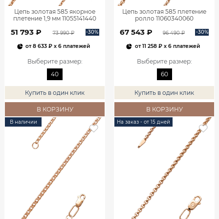
Цепь золотая 585 якорное
Цепь золотая 585 плетение
плетение 1,9 мм 11055141440
ролло 11060340060
51 793 ₽
67 543 ₽
-30%
-30%
73 990 ₽
96 490 ₽
от
8 633 ₽
x 6 платежей
от
11 258 ₽
x 6 платежей
Выберите размер
:
Выберите размер
:
40
60
Купить в один клик
Купить в один клик
В КОРЗИНУ
В КОРЗИНУ
В наличии
На заказ - от 15 дней