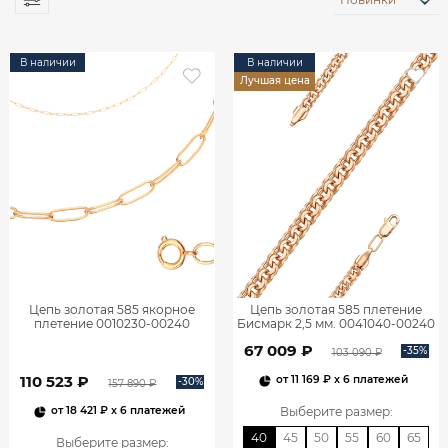
В наличии
В наличии
Лучшая цена
Цепь золотая 585 якорное
Цепь золотая 585 плетение
плетение 0010230-00240
Бисмарк 2,5 мм. 0041040-00240
67 009 ₽
-35%
103 090 ₽
110 523 ₽
от
11 169 ₽
x 6 платежей
-30%
157 890 ₽
Выберите размер
:
от
18 421 ₽
x 6 платежей
40
45
50
55
60
65
Выберите размер
: