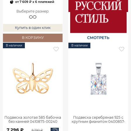
от
7 609 ₽
x 6 платежей
Выберите размер
:
Купить в один клик
В КОРЗИНУ
В наличии
В наличии
Подвеска золотая 585 бабочка
Подвеска серебряная 925 с
без камней 0410875-00240
крупным фианитом 0400857-
00775
7 296 ₽
-17%
8 790 ₽