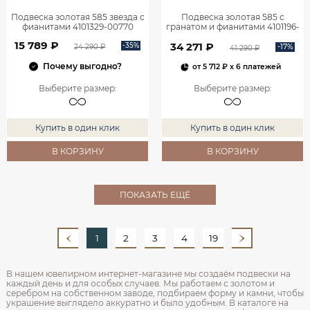
Подвеска золотая 585 звезда с
Подвеска золотая 585 с
фианитами 4101329-00770
гранатом и фианитами 4101196-
00320
15 789 ₽
34 271 ₽
-35%
-17%
24 290 ₽
41 290 ₽
Почему выгодно?
от
5 712 ₽
x 6 платежей
Выберите размер
:
Выберите размер
:
Купить в один клик
Купить в один клик
В КОРЗИНУ
В КОРЗИНУ
ПОКАЗАТЬ ЕЩЁ
1
2
3
4
19
В нашем ювелирном интернет‑магазине мы создаём подвески на
каждый день и для особых случаев. Мы работаем с золотом и
серебром на собственном заводе, подбираем форму и камни, чтобы
украшение выглядело аккуратно и было удобным. В каталоге на