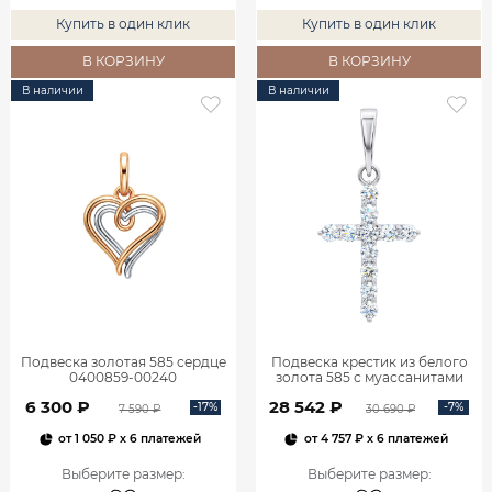
Купить в один клик
Купить в один клик
В КОРЗИНУ
В КОРЗИНУ
В наличии
В наличии
Подвеска золотая 585 сердце
Подвеска крестик из белого
0400859-00240
золота 585 с муассанитами
0800301М05432
6 300 ₽
28 542 ₽
-17%
-7%
7 590 ₽
30 690 ₽
от
1 050 ₽
x 6 платежей
от
4 757 ₽
x 6 платежей
Выберите размер
:
Выберите размер
: