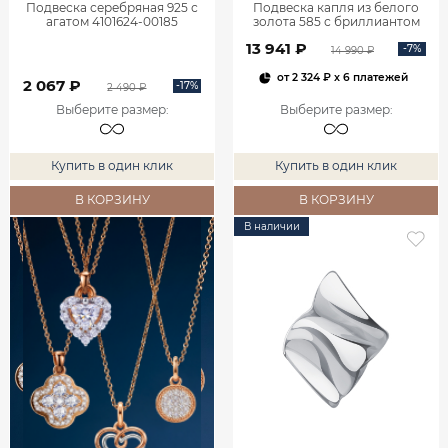
Подвеска серебряная 925 с
Подвеска капля из белого
агатом 4101624-00185
золота 585 с бриллиантом
0400759-00002
13 941 ₽
-7%
14 990 ₽
от
2 324 ₽
x 6 платежей
2 067 ₽
-17%
2 490 ₽
Выберите размер
:
Выберите размер
:
Купить в один клик
Купить в один клик
В КОРЗИНУ
В КОРЗИНУ
В наличии