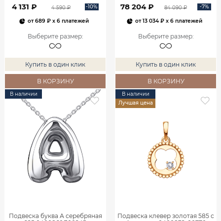
4 131 ₽
78 204 ₽
-10%
-7%
4 590 ₽
84 090 ₽
от
689 ₽
x 6 платежей
от
13 034 ₽
x 6 платежей
Выберите размер
:
Выберите размер
:
Купить в один клик
Купить в один клик
В КОРЗИНУ
В КОРЗИНУ
В наличии
В наличии
Лучшая цена
Подвеска буква А серебряная
Подвеска клевер золотая 585 с