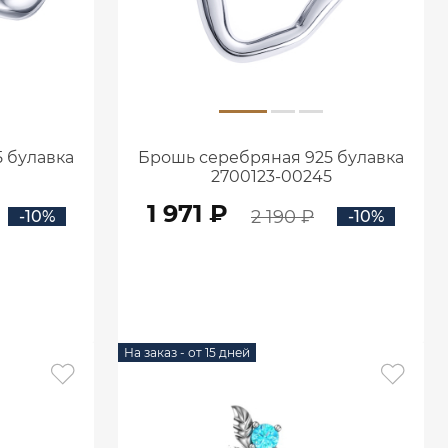
 булавка
Брошь серебряная 925 булавка
2700123-00245
1 971 ₽
2 190 ₽
-10%
-10%
В КОРЗИНУ
На заказ - от 15 дней