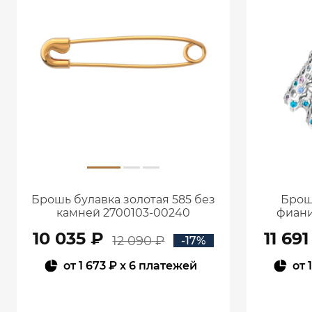
Брошь булавка золотая 585 без
Брош
камней 2700103-00240
фиани
10 035 ₽
11 691
12 090 ₽
-17%
от
1 673 ₽
x 6 платежей
от
В КОРЗИНУ