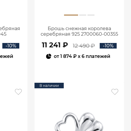
ребряная
Брошь снежная королева
045
серебряная 925 2700060-00355
11 241 ₽
12 490 ₽
-10%
-10%
тежей
от
1 874 ₽
x 6 платежей
В КОРЗИНУ
В наличии