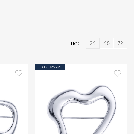
по:
24
48
72
В наличии