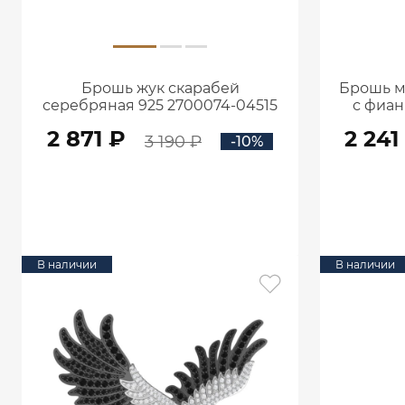
Брошь жук скарабей
Брошь м
серебряная 925 2700074-04515
с фиан
2 871 ₽
2 241
3 190 ₽
-10%
В КОРЗИНУ
В наличии
В наличии