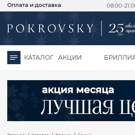
Оплата и доставка
08:00-21:
-30%
от 15 дней с
момента оплаты
КАТАЛОГ
АКЦИИ
БРИЛЛИ
|
|
|