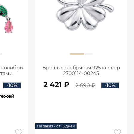
 колибри
Брошь серебряная 925 клевер
итами
2700114-00245
5
2 421 ₽
2 690 ₽
-10%
-10%
тежей
В КОРЗИНУ
На заказ - от 15 дней