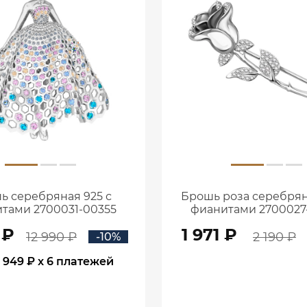
ь серебряная 925 с
Брошь роза серебрян
тами 2700031-00355
фианитами 2700027
 ₽
1 971 ₽
12 990 ₽
2 190 ₽
-10%
1 949 ₽
x 6 платежей
В КОРЗИНУ
В КОРЗИНУ