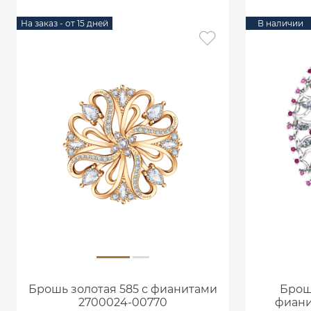
На заказ - от 15 дней
В наличии
Брошь золотая 585 с фианитами
Брош
2700024-00770
фиани