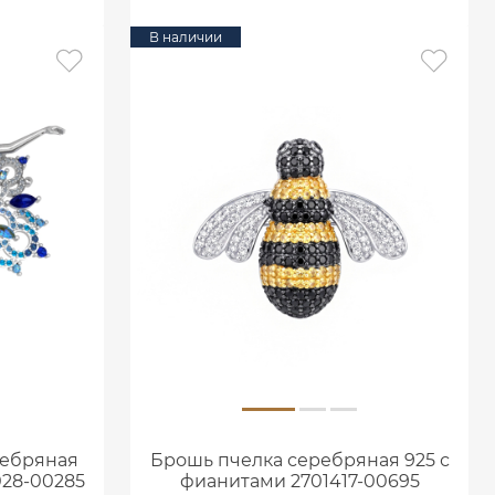
В наличии
ребряная
Брошь пчелка серебряная 925 с
028-00285
фианитами 2701417-00695