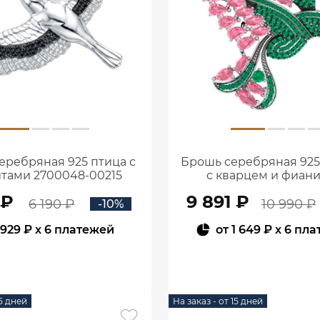
еребряная 925 птица с
Брошь серебряная 925
тами 2700048-00215
с кварцем и фиан
2700093-0477
 ₽
9 891 ₽
6 190 ₽
10 990 ₽
-10%
929 ₽
x 6 платежей
от
1 649 ₽
x 6 пла
В КОРЗИНУ
В КОРЗИНУ
15 дней
На заказ - от 15 дней