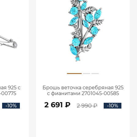
ая 925 с
Брошь веточка серебряная 925
-00775
с фианитами 2701045-00585
2 691 ₽
2 990 ₽
-10%
-10%
В КОРЗИНУ