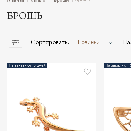
Брошь
Главная
Каталог
Броши
БРОШЬ
Сортировать:
На
Новинки
На заказ - от 15 дней
На заказ - от 