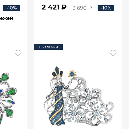
2 421 ₽
2 690 ₽
-10%
-10%
тежей
В КОРЗИНУ
В наличии