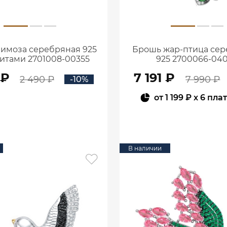
имоза серебряная 925
Брошь жар-птица се
итами 2701008-00355
925 2700066-04
 ₽
7 191 ₽
2 490 ₽
7 990 ₽
-10%
от
1 199 ₽
x 6 пла
В КОРЗИНУ
В КОРЗИНУ
В наличии