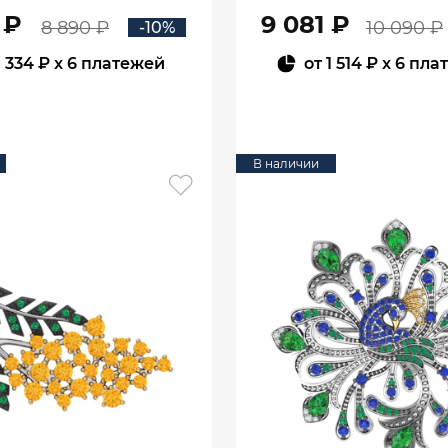
 ₽
9 081 ₽
8 890 ₽
10 090 ₽
-10%
1 334 ₽
x 6 платежей
от
1 514 ₽
x 6 пла
В КОРЗИНУ
В КОРЗИНУ
В наличии