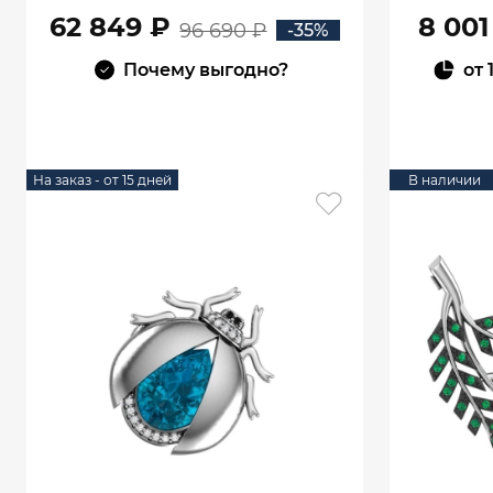
62 849 ₽
8 001
96 690 ₽
-35%
Почему выгодно?
от
В КОРЗИНУ
На заказ - от 15 дней
В наличии