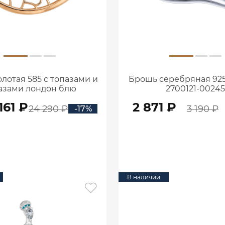
лотая 585 с топазами и
Брошь серебряная 925
азами лондон блю
2700121-00245
2701823М01550
161 ₽
2 871 ₽
24 290 ₽
3 190 ₽
-17%
В КОРЗИНУ
В КОРЗИНУ
В наличии