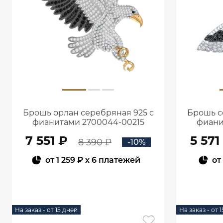
Брошь орлан серебряная 925 с
Брошь с
фианитами 2700044-00215
фиани
7 551 ₽
5 571
8 390 ₽
-10%
от
1 259 ₽
x 6 платежей
от
В КОРЗИНУ
На заказ - от 15 дней
На заказ - от 