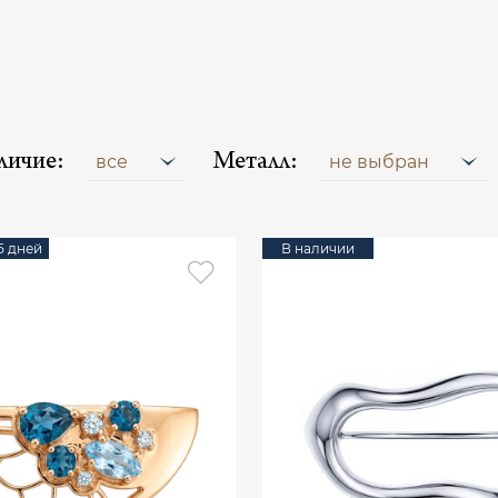
личие:
Металл:
все
не выбран
15 дней
В наличии