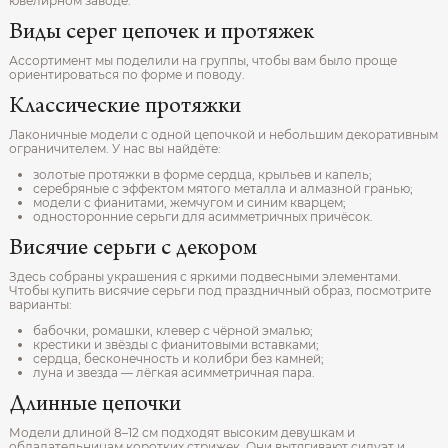
ювелирном заводе.
Виды серег цепочек и протяжек
Ассортимент мы поделили на группы, чтобы вам было проще
ориентироваться по форме и поводу.
Классические протяжки
Лаконичные модели с одной цепочкой и небольшим декоративным
ограничителем. У нас вы найдёте:
золотые протяжки в форме сердца, крыльев и капель;
серебряные с эффектом мятого металла и алмазной гранью;
модели с фианитами, жемчугом и синим кварцем;
односторонние серьги для асимметричных причёсок.
Висячие серьги с декором
Здесь собраны украшения с яркими подвесными элементами.
Чтобы купить висячие серьги под праздничный образ, посмотрите
варианты:
бабочки, ромашки, клевер с чёрной эмалью;
крестики и звёзды с фианитовыми вставками;
сердца, бесконечность и колибри без камней;
луна и звезда — лёгкая асимметричная пара.
Длинные цепочки
Модели длиной 8–12 см подходят высоким девушкам и
обладательницам коротких стрижек. Они вытягивают силуэт и