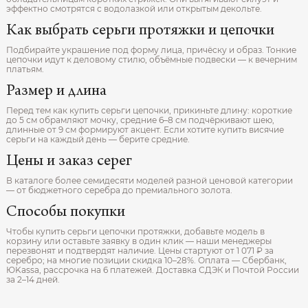
эффектно смотрятся с водолазкой или открытым декольте.
Как выбрать серьги протяжки и цепочки
Подбирайте украшение под форму лица, причёску и образ. Тонкие
цепочки идут к деловому стилю, объёмные подвески — к вечерним
платьям.
Размер и длина
Перед тем как купить серьги цепочки, прикиньте длину: короткие
до 5 см обрамляют мочку, средние 6–8 см подчёркивают шею,
длинные от 9 см формируют акцент. Если хотите купить висячие
серьги на каждый день — берите средние.
Цены и заказ серег
В каталоге более семидесяти моделей разной ценовой категории
— от бюджетного серебра до премиального золота.
Способы покупки
Чтобы купить серьги цепочки протяжки, добавьте модель в
корзину или оставьте заявку в один клик — наши менеджеры
перезвонят и подтвердят наличие. Цены стартуют от 1 071 ₽ за
серебро; на многие позиции скидка 10–28%. Оплата — Сбербанк,
ЮKassa, рассрочка на 6 платежей. Доставка СДЭК и Почтой России
за 2–14 дней.