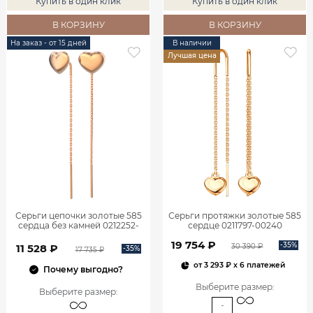
Купить в один клик
Купить в один клик
В КОРЗИНУ
В КОРЗИНУ
На заказ - от 15 дней
В наличии
Лучшая цена
Серьги цепочки золотые 585
Серьги протяжки золотые 585
сердца без камней 0212252-
сердце 0211797-00240
00240 Золото Красное золото
19 754 ₽
-35%
30 390 ₽
11 528 ₽
-35%
17 735 ₽
от
3 293 ₽
x 6 платежей
Почему выгодно?
Выберите размер
:
Выберите размер
:
-