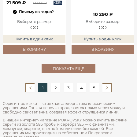
21 509 ₽
-35%
33 090 ₽
Почему выгодно?
10 290 ₽
Выберите размер
:
Выберите размер
:
Купить в один клик
Купить в один клик
В КОРЗИНУ
В КОРЗИНУ
ПОКАЗАТЬ ЕЩЁ
1
2
3
4
5
Серьги-протяжки — стильная альтернатива классическим
украшениям. Тонкая цепочка продевается прямо через мочку и
свободно свисает вниз, создавая эффект струящейся линии.
В нашем интернет-магазине POKROVSKY можно купить висячие
серьги из золота 585 пробы и серебра 925 — с фианитами,
жемчугом, кварцем, цветной эмалью или без камней. Все
украшения мы производим на собственном Покровском