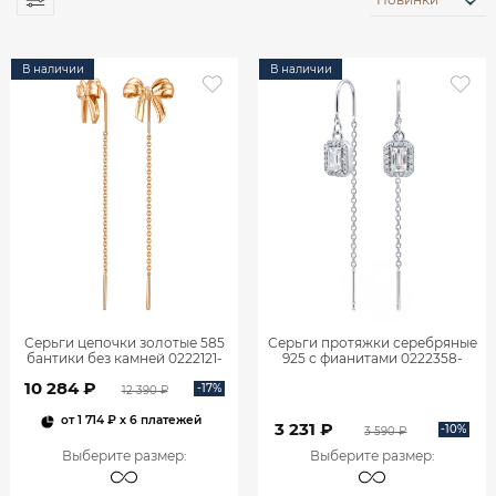
В наличии
В наличии
Серьги цепочки золотые 585
Серьги протяжки серебряные
бантики без камней 0222121-
925 с фианитами 0222358-
00240
00775
10 284 ₽
-17%
12 390 ₽
от
1 714 ₽
x 6 платежей
3 231 ₽
-10%
3 590 ₽
Выберите размер
:
Выберите размер
: