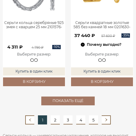
Серьги кольца серебряные 925
Серьги квадратные золотые
змея с кварцем 25 мм 2101576-
585 без камней 18 мм 0201630-
00445
00241
37 440 ₽
-35%
57 600 ₽
Почему выгодно?
4 311 ₽
-10%
4 790 ₽
Выберите размер
:
Выберите размер
:
Купить в один клик
Купить в один клик
В КОРЗИНУ
В КОРЗИНУ
ПОКАЗАТЬ ЕЩЁ
1
2
3
4
5
Серьги-кольца — универсальное украшение, которое не выходит