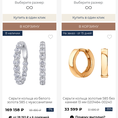
Выберите размер
:
Выберите размер
:
Купить в один клик
Купить в один клик
В КОРЗИНУ
В КОРЗИНУ
В наличии
На заказ - от 15 дней
Серьги кольца из белого
Серьги кольца золотые 585 без
золота 585 с муассанитами
камней 13 мм 0201464-00240
0202379М05432
33 599 ₽
169 158 ₽
-35%
-7%
51 690 ₽
181 890 ₽
Почему выгодно?
от
28 193 ₽
x 6 платежей