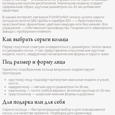
из моды уже многие десятилетия. Маленькие модели создают
сдержанный образ, крупные диаметром 24–32 мм добавляют
характера.
В нашем интернет-магазине POKROVSKY можно купить серьги
кольца из золота 585 пробы и серебра 925 — с бриллиантами,
муассанитами, фианитами, цветным кварцем или без камней. Все
украшения — собственное производство Покровского ювелирного
завода с пробирным клеймом.
Как выбрать серьги кольца
Перед покупкой советуем определиться с диаметром, типом замка
и сценарием носки. У нас представлены классические круглые
модели, конго, квадратные геометрические формы и серьги-змеи.
Под размер и форму лица
Грамотно подобранные кольца визуально корректируют
пропорции:
круглому лицу подойдут вытянутые овальные модели и узкие
конго;
квадратному — мягкие круги диаметром 14–18 мм;
овальному — почти любой вариант, включая крупные от 20 мм;
треугольному — широкие нижние формы и дорожки.
Для подарка или для себя
Серьги-кольца — беспроигрышный выбор и для повседневной
носки, и в качестве презента. Подборка для ориентира: