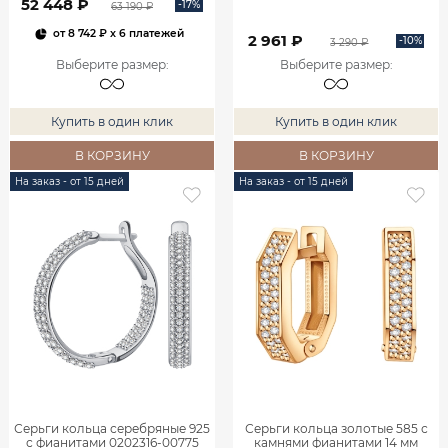
52 448 ₽
-17%
63 190 ₽
от
8 742 ₽
x 6 платежей
2 961 ₽
-10%
3 290 ₽
Выберите размер
:
Выберите размер
:
Купить в один клик
Купить в один клик
В КОРЗИНУ
В КОРЗИНУ
На заказ - от 15 дней
На заказ - от 15 дней
Серьги кольца серебряные 925
Серьги кольца золотые 585 с
с фианитами 0202316-00775
камнями фианитами 14 мм