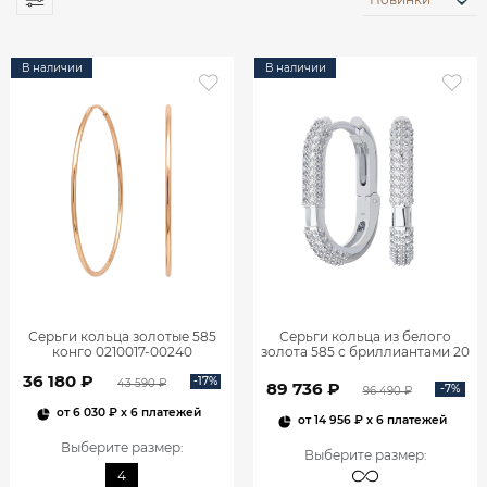
В наличии
В наличии
Серьги кольца золотые 585
Серьги кольца из белого
конго 0210017-00240
золота 585 с бриллиантами 20
мм 0201657-02732
36 180 ₽
-17%
43 590 ₽
89 736 ₽
-7%
96 490 ₽
от
6 030 ₽
x 6 платежей
от
14 956 ₽
x 6 платежей
Выберите размер
:
Выберите размер
:
4