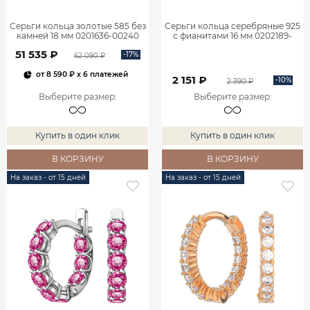
Серьги кольца золотые 585 без
Серьги кольца серебряные 925
камней 18 мм 0201636-00240
с фианитами 16 мм 0202189-
00775
51 535 ₽
-17%
62 090 ₽
от
8 590 ₽
x 6 платежей
2 151 ₽
-10%
2 390 ₽
Выберите размер
:
Выберите размер
:
Купить в один клик
Купить в один клик
В КОРЗИНУ
В КОРЗИНУ
На заказ - от 15 дней
На заказ - от 15 дней