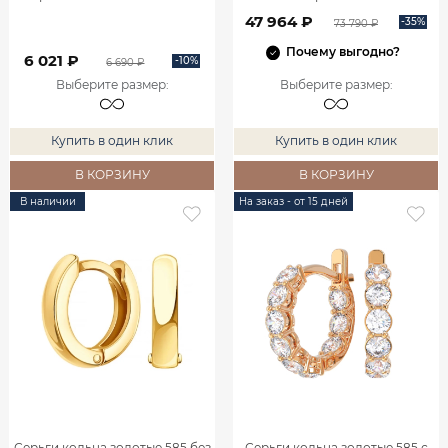
0201984-00770
47 964 ₽
-35%
73 790 ₽
Почему выгодно?
6 021 ₽
-10%
6 690 ₽
Выберите размер
:
Выберите размер
:
Купить в один клик
Купить в один клик
В КОРЗИНУ
В КОРЗИНУ
В наличии
На заказ - от 15 дней
Серьги кольца золотые 585 без
Серьги кольца золотые 585 с