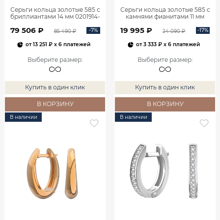
Серьги кольца золотые 585 с
Серьги кольца золотые 585 с
бриллиантами 14 мм 0201914-
камнями фианитами 11 мм
02730
0200429-00770
79 506 ₽
19 995 ₽
-7%
-17%
85 490 ₽
24 090 ₽
от
13 251 ₽
x 6 платежей
от
3 333 ₽
x 6 платежей
Выберите размер
:
Выберите размер
:
Купить в один клик
Купить в один клик
В КОРЗИНУ
В КОРЗИНУ
В наличии
В наличии