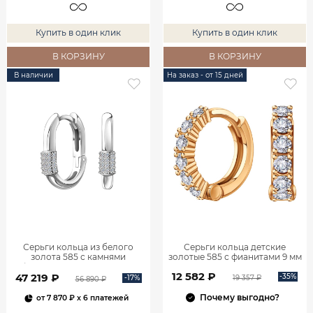
Купить в один клик
Купить в один клик
В КОРЗИНУ
В КОРЗИНУ
В наличии
На заказ - от 15 дней
Серьги кольца из белого
Серьги кольца детские
золота 585 с камнями
золотые 585 с фианитами 9 мм
фианитами 18 мм 0201656-
0201005-00770
12 582 ₽
47 219 ₽
00772
-35%
-17%
19 357 ₽
56 890 ₽
Почему выгодно?
от
7 870 ₽
x 6 платежей