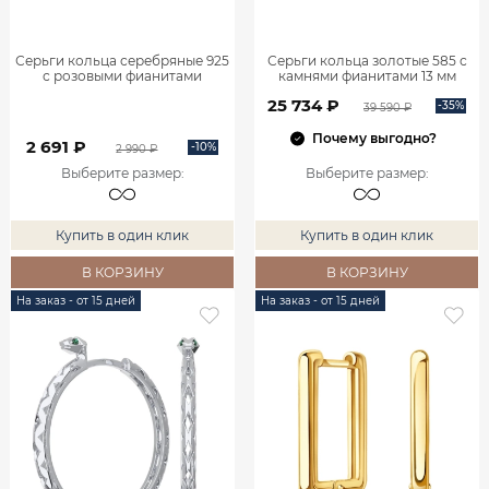
Серьги кольца серебряные 925
Серьги кольца золотые 585 с
с розовыми фианитами
камнями фианитами 13 мм
0201735-00785
0201737-00770
25 734 ₽
-35%
39 590 ₽
Почему выгодно?
2 691 ₽
-10%
2 990 ₽
Выберите размер
:
Выберите размер
:
Купить в один клик
Купить в один клик
В КОРЗИНУ
В КОРЗИНУ
На заказ - от 15 дней
На заказ - от 15 дней