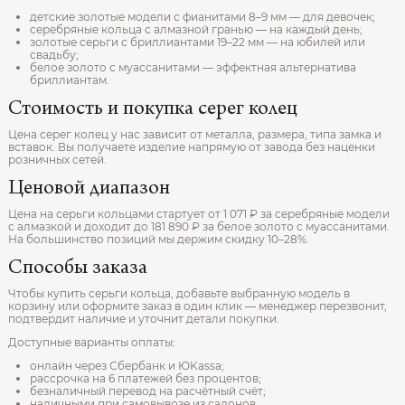
детские золотые модели с фианитами 8–9 мм — для девочек;
серебряные кольца с алмазной гранью — на каждый день;
золотые серьги с бриллиантами 19–22 мм — на юбилей или
свадьбу;
белое золото с муассанитами — эффектная альтернатива
бриллиантам.
Стоимость и покупка серег колец
Цена серег колец у нас зависит от металла, размера, типа замка и
вставок. Вы получаете изделие напрямую от завода без наценки
розничных сетей.
Ценовой диапазон
Цена на серьги кольцами стартует от 1 071 ₽ за серебряные модели
с алмазкой и доходит до 181 890 ₽ за белое золото с муассанитами.
На большинство позиций мы держим скидку 10–28%.
Способы заказа
Чтобы купить серьги кольца, добавьте выбранную модель в
корзину или оформите заказ в один клик — менеджер перезвонит,
подтвердит наличие и уточнит детали покупки.
Доступные варианты оплаты:
онлайн через Сбербанк и ЮKassa;
рассрочка на 6 платежей без процентов;
безналичный перевод на расчётный счёт;
наличными при самовывозе из салонов.