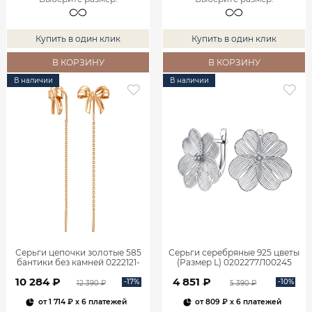
Купить в один клик
Купить в один клик
В КОРЗИНУ
В КОРЗИНУ
В наличии
В наличии
Серьги цепочки золотые 585
Серьги серебряные 925 цветы
бантики без камней 0222121-
(Размер L) 0202277Л00245
00240
10 284 ₽
4 851 ₽
-17%
-10%
12 390 ₽
5 390 ₽
от
1 714 ₽
x 6 платежей
от
809 ₽
x 6 платежей