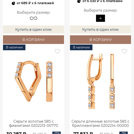
от
6 030 ₽
x 6 платежей
от
689 ₽
x 6 платежей
Выберите размер
:
Выберите размер
:
4
Купить в один клик
Купить в один клик
В КОРЗИНУ
В КОРЗИНУ
В наличии
В наличии
Серьги золотые 585 с
Серьги длинные золотые 585 с
фианитами 0202213-00770
бриллиантами 0202214-00000
30 287 ₽
77 832 ₽
-17%
-7%