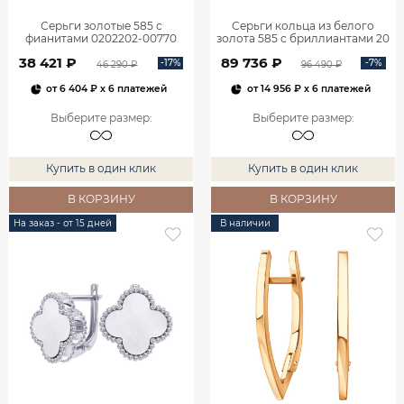
Серьги золотые 585 с
Серьги кольца из белого
фианитами 0202202-00770
золота 585 с бриллиантами 20
мм 0201657-02732
38 421 ₽
89 736 ₽
-17%
-7%
46 290 ₽
96 490 ₽
от
6 404 ₽
x 6 платежей
от
14 956 ₽
x 6 платежей
Выберите размер
:
Выберите размер
:
Купить в один клик
Купить в один клик
В КОРЗИНУ
В КОРЗИНУ
На заказ - от 15 дней
В наличии