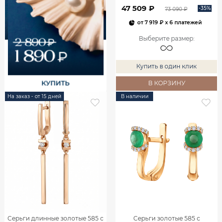
00240
47 509 ₽
-35%
73 090 ₽
от
7 919 ₽
x 6 платежей
Выберите размер
:
Купить в один клик
В КОРЗИНУ
На заказ - от 15 дней
В наличии
Серьги длинные золотые 585 с
Серьги золотые 585 с