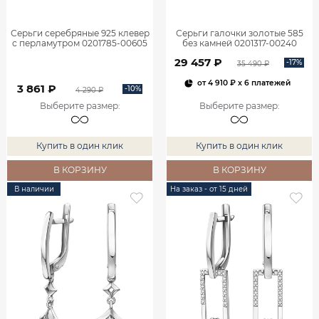
Серьги серебряные 925 клевер
Серьги галочки золотые 585
с перламутром 0201785-00605
без камней 0201317-00240
29 457 ₽
-17%
35 490 ₽
от
4 910 ₽
x 6 платежей
3 861 ₽
-10%
4 290 ₽
Выберите размер
:
Выберите размер
:
Купить в один клик
Купить в один клик
В КОРЗИНУ
В КОРЗИНУ
В наличии
На заказ - от 15 дней