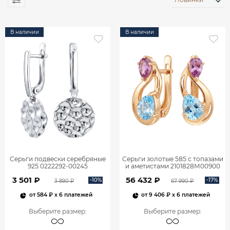
В наличии
В наличии
Серьги подвески серебряные
Серьги золотые 585 с топазами
925 0222292-00245
и аметистами 2101828М00900
3 501 ₽
56 432 ₽
-10%
-17%
3 890 ₽
67 990 ₽
от
584 ₽
x 6 платежей
от
9 406 ₽
x 6 платежей
Выберите размер
:
Выберите размер
: