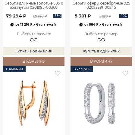
Серьги длинные золотые 585 с
Серьги сферы серебряные 925
жемчугом 0201985-00360
0202339Л00245
79 294 ₽
5 301 ₽
-35%
-10%
121 990 ₽
5 890 ₽
от
13 216 ₽
x 6 платежей
от
884 ₽
x 6 платежей
Выберите размер
:
Выберите размер
:
Купить в один клик
Купить в один клик
В КОРЗИНУ
В КОРЗИНУ
В наличии
В наличии