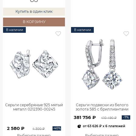
Купить в один клик
В КОРЗИНУ
В наличии
В наличии
Серьги серебряные 925 мятый
Серьги подвески из белого
металл 0212390-00245
золота 585 с бриллиантами
2,06 карата 2101800М06442
381 756 ₽
-7%
410 490 ₽
от
63 626 ₽
x 6 платежей
2 580 ₽
-40%
4 300 ₽
Выберите размер
:
Выберите размер
: