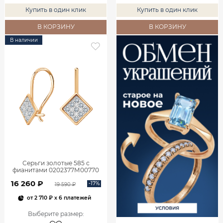
Купить в один клик
Купить в один клик
В КОРЗИНУ
В КОРЗИНУ
В наличии
Серьги золотые 585 с
фианитами 0202377М00770
16 260 ₽
-17%
19 590 ₽
от
2 710 ₽
x 6 платежей
Выберите размер
: