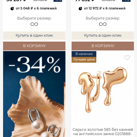
36 490 ₽
83 690 ₽
от
5 048 ₽
x 6 платежей
от
12 972 ₽
x 6 платежей
Выберите размер
:
Выберите размер
:
Купить в один клик
Купить в один клик
В КОРЗИНУ
В КОРЗИНУ
В наличии
Лучшая цена
Серьги золотые 585 без камней
на английском замке 0201888-