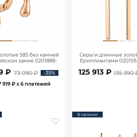
олотые 585 без камней
Серьги длинные золот
ийском замке 0201888-
бриллиантами 02015
00240
9 ₽
125 913 ₽
73 090 ₽
135 390 
-35%
7 919 ₽
x 6 платежей
В КОРЗИНУ
В КОРЗИНУ
В наличии