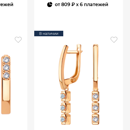
тежей
от
809 ₽
x 6 платежей
В КОРЗИНУ
В наличии