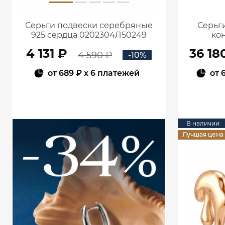
Серьги подвески серебряные
Серьги
925 сердца 0202304Л50249
кон
4 131 ₽
36 18
4 590 ₽
-10%
от
689 ₽
x 6 платежей
от
В КОРЗИНУ
В наличии
Лучшая цена