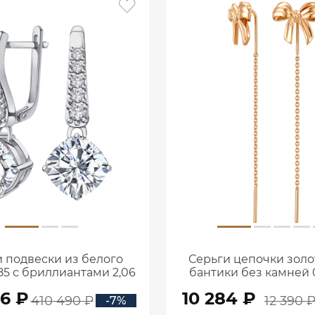
 подвески из белого
Серьги цепочки золо
85 с бриллиантами 2,06
бантики без камней 0
ата 2101800М06442
00240
56 ₽
10 284 ₽
410 490 ₽
12 390 
-7%