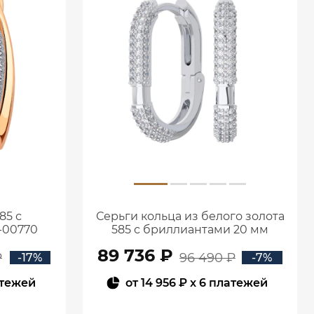
85 с
Серьги кольца из белого золота
-00770
585 с бриллиантами 20 мм
0201657-02732
89 736 ₽
₽
96 490 ₽
-17%
-7%
атежей
от
14 956 ₽
x 6 платежей