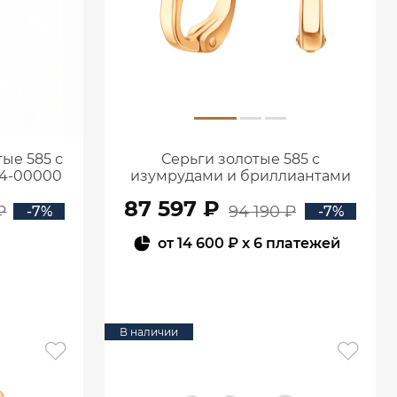
ые 585 с
Серьги золотые 585 с
94-00000
изумрудами и бриллиантами
2100555-00060
87 597 ₽
₽
94 190 ₽
-7%
-7%
от
14 600 ₽
x 6 платежей
В КОРЗИНУ
В наличии