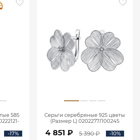
тые 585
Серьги серебряные 925 цветы
222121-
(Размер L) 0202277Л00245
4 851 ₽
₽
5 390 ₽
-17%
-10%