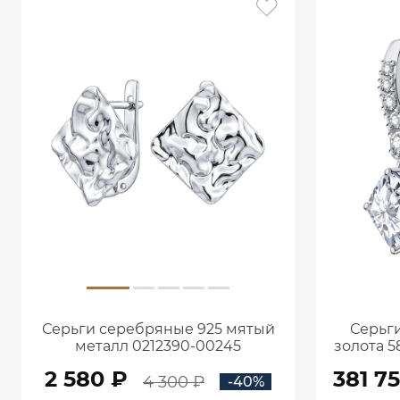
Серьги серебряные 925 мятый
Серьги
металл 0212390-00245
золота 5
кар
2 580 ₽
381 7
4 300 ₽
-40%