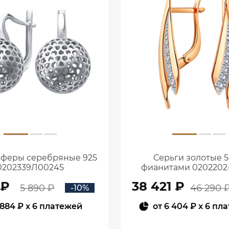
сферы серебряные 925
Серьги золотые 5
0202339Л00245
фианитами 0202202
 ₽
38 421 ₽
5 890 ₽
46 290 
-10%
884 ₽
x 6 платежей
от
6 404 ₽
x 6 пл