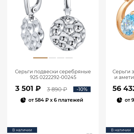
Серьги подвески серебряные
Серьги 
925 0222292-00245
и амет
3 501 ₽
56 43
3 890 ₽
-10%
от
584 ₽
x 6 платежей
от
9
В КОРЗИНУ
В наличии
В наличии