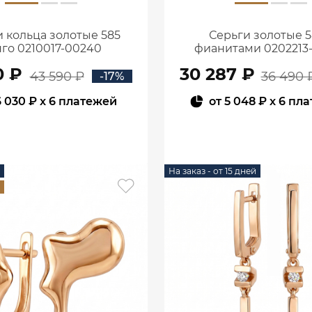
 кольца золотые 585
Серьги золотые 5
го 0210017-00240
фианитами 0202213
0 ₽
30 287 ₽
43 590 ₽
36 490 
-17%
6 030 ₽
x 6 платежей
от
5 048 ₽
x 6 пл
В КОРЗИНУ
В КОРЗИНУ
На заказ - от 15 дней