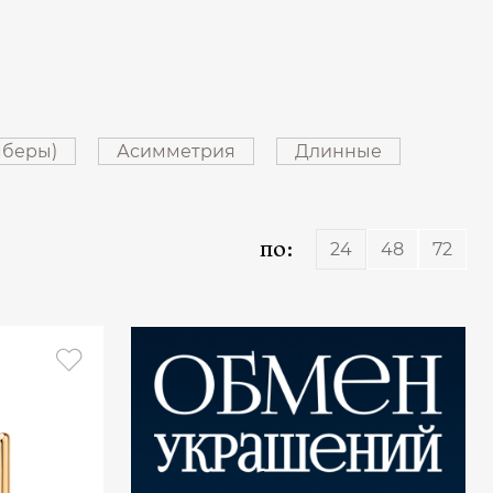
мберы)
Асимметрия
Длинные
по:
24
48
72