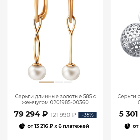
Серьги длинные золотые 585 с
Серьги 
жемчугом 0201985-00360
79 294 ₽
5 301
121 990 ₽
-35%
от
13 216 ₽
x 6 платежей
от