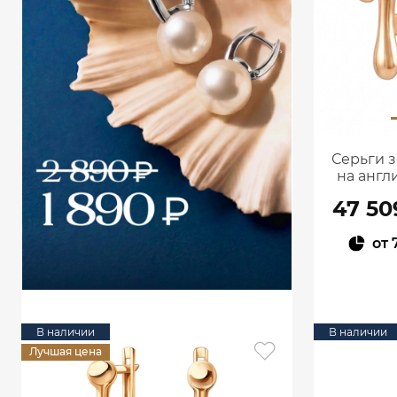
Серьги з
на англ
47 50
от
В наличии
В наличии
Лучшая цена