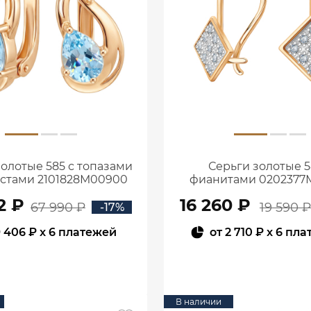
золотые 585 с топазами
Серьги золотые 5
истами 2101828М00900
фианитами 0202377
2 ₽
16 260 ₽
67 990 ₽
19 590 ₽
-17%
 406 ₽
x 6 платежей
от
2 710 ₽
x 6 пла
В КОРЗИНУ
В КОРЗИНУ
В наличии