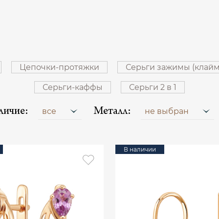
Цепочки-протяжки
Серьги зажимы (клай
Серьги-каффы
Серьги 2 в 1
личие:
Металл:
все
не выбран
В наличии