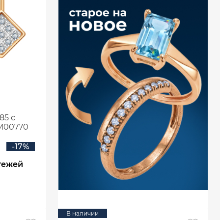
85 с
М00770
-17%
тежей
В наличии