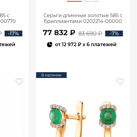
85 с
Серьги длинные золотые 585 с
-00770
бриллиантами 0202214-00000
77 832 ₽
₽
83 690 ₽
-17%
-7%
атежей
от
12 972 ₽
x 6 платежей
В КОРЗИНУ
В наличии