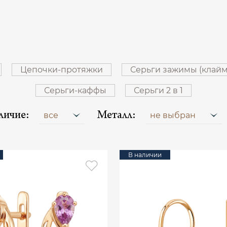
Цепочки-протяжки
Серьги зажимы (клай
Серьги-каффы
Серьги 2 в 1
личие:
Металл:
все
не выбран
В наличии