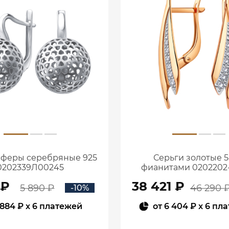
сферы серебряные 925
Серьги золотые 5
0202339Л00245
фианитами 0202202
 ₽
38 421 ₽
5 890 ₽
46 290 
-10%
884 ₽
x 6 платежей
от
6 404 ₽
x 6 пл