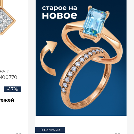
85 с
М00770
-17%
тежей
В наличии