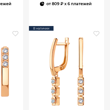
тежей
от
809 ₽
x 6 платежей
В КОРЗИНУ
В наличии