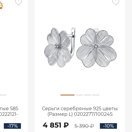
тые 585
Серьги серебряные 925 цветы
222121-
(Размер L) 0202277Л00245
4 851 ₽
₽
5 390 ₽
-17%
-10%