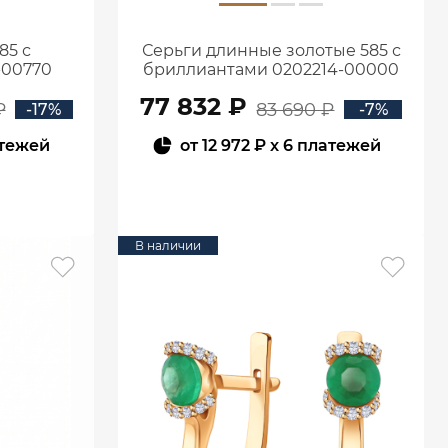
85 с
Серьги длинные золотые 585 с
-00770
бриллиантами 0202214-00000
77 832 ₽
₽
83 690 ₽
-17%
-7%
атежей
от
12 972 ₽
x 6 платежей
В КОРЗИНУ
В наличии