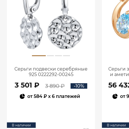
Серьги подвески серебряные
Серьги 
925 0222292-00245
и амет
3 501 ₽
56 43
3 890 ₽
-10%
от
584 ₽
x 6 платежей
от
9
В КОРЗИНУ
В наличии
В наличии