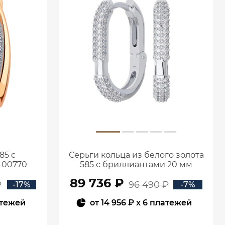
85 с
Серьги кольца из белого золота
-00770
585 с бриллиантами 20 мм
0201657-02732
89 736 ₽
₽
96 490 ₽
-17%
-7%
атежей
от
14 956 ₽
x 6 платежей