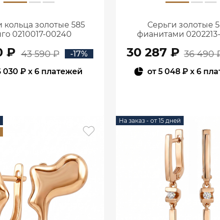
 кольца золотые 585
Серьги золотые 5
го 0210017-00240
фианитами 0202213
0 ₽
30 287 ₽
43 590 ₽
36 490 
-17%
6 030 ₽
x 6 платежей
от
5 048 ₽
x 6 пл
В КОРЗИНУ
В КОРЗИНУ
На заказ - от 15 дней