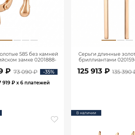
олотые 585 без камней
Серьги длинные золот
ийском замке 0201888-
бриллиантами 02015
00240
9 ₽
125 913 ₽
73 090 ₽
135 390 
-35%
7 919 ₽
x 6 платежей
В КОРЗИНУ
В КОРЗИНУ
В наличии