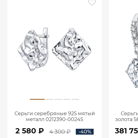
Серьги серебряные 925 мятый
Серьги
металл 0212390-00245
золота 5
кар
2 580 ₽
381 7
4 300 ₽
-40%