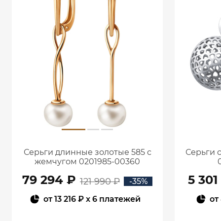
Серьги длинные золотые 585 с
Серьги 
жемчугом 0201985-00360
79 294 ₽
5 301
121 990 ₽
-35%
от
13 216 ₽
x 6 платежей
от