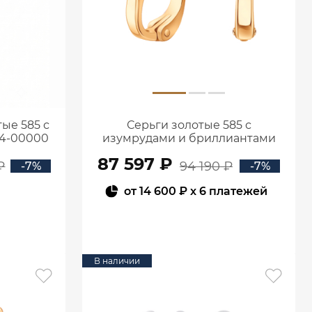
ые 585 с
Серьги золотые 585 с
94-00000
изумрудами и бриллиантами
2100555-00060
87 597 ₽
₽
94 190 ₽
-7%
-7%
от
14 600 ₽
x 6 платежей
В КОРЗИНУ
В наличии