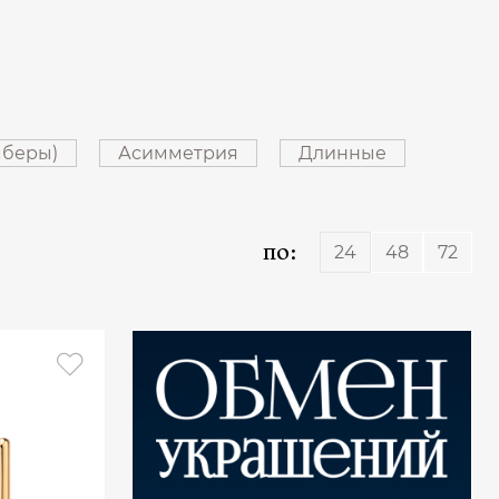
мберы)
Асимметрия
Длинные
по:
24
48
72