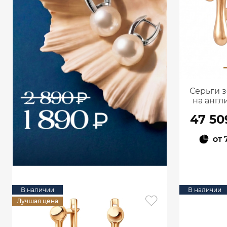
Серьги з
на англ
47 50
от
В наличии
В наличии
Лучшая цена