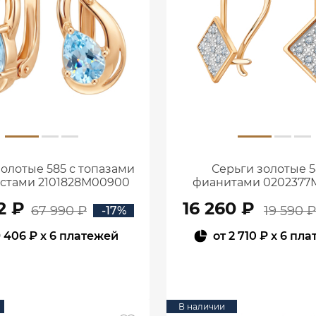
золотые 585 с топазами
Серьги золотые 5
истами 2101828М00900
фианитами 0202377
2 ₽
16 260 ₽
67 990 ₽
19 590 ₽
-17%
 406 ₽
x 6 платежей
от
2 710 ₽
x 6 пла
В КОРЗИНУ
В КОРЗИНУ
В наличии