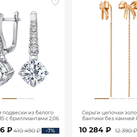
 подвески из белого
Серьги цепочки золо
85 с бриллиантами 2,06
бантики без камней 0
ата 2101800М06442
00240
56 ₽
10 284 ₽
410 490 ₽
12 390 
-7%