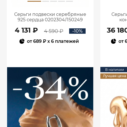
Серьги подвески серебряные
Серьги
925 сердца 0202304Л50249
кон
4 131 ₽
36 18
4 590 ₽
-10%
от
689 ₽
x 6 платежей
от
В КОРЗИНУ
В наличии
Лучшая цена