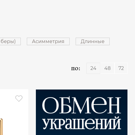
мберы)
Асимметрия
Длинные
по:
24
48
72