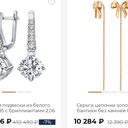
 подвески из белого
Серьги цепочки золо
85 с бриллиантами 2,06
бантики без камней 0
ата 2101800М06442
00240
56 ₽
10 284 ₽
410 490 ₽
12 390 
-7%