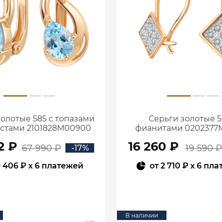
золотые 585 с топазами
Серьги золотые 5
истами 2101828М00900
фианитами 0202377
2 ₽
16 260 ₽
67 990 ₽
19 590 ₽
-17%
 406 ₽
x 6 платежей
от
2 710 ₽
x 6 пла
В КОРЗИНУ
В КОРЗИНУ
В наличии