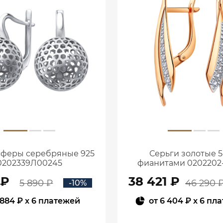
сферы серебряные 925
Серьги золотые 5
0202339Л00245
фианитами 0202202
 ₽
38 421 ₽
5 890 ₽
46 290 
-10%
884 ₽
x 6 платежей
от
6 404 ₽
x 6 пл