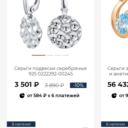
Серьги подвески серебряные
Серьги 
925 0222292-00245
и амет
3 501 ₽
56 43
3 890 ₽
-10%
от
584 ₽
x 6 платежей
от
9
В КОРЗИНУ
В наличии
В наличии