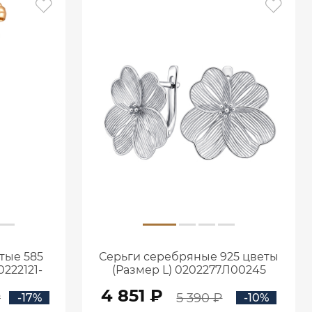
тые 585
Серьги серебряные 925 цветы
222121-
(Размер L) 0202277Л00245
4 851 ₽
₽
5 390 ₽
-17%
-10%