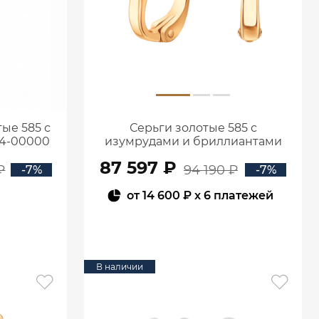
ые 585 с
Серьги золотые 585 с
94-00000
изумрудами и бриллиантами
2100555-00060
87 597 ₽
₽
94 190 ₽
-7%
-7%
от
14 600 ₽
x 6 платежей
В КОРЗИНУ
В наличии