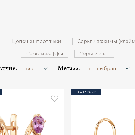
Цепочки-протяжки
Серьги зажимы (клай
Серьги-каффы
Серьги 2 в 1
личие:
Металл:
все
не выбран
В наличии