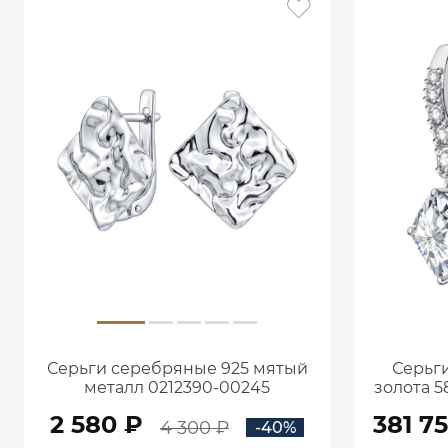
Серьги серебряные 925 мятый
Серьги
металл 0212390-00245
золота 5
кар
2 580 ₽
381 7
4 300 ₽
-40%