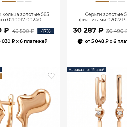
 кольца золотые 585
Серьги золотые 5
го 0210017-00240
фианитами 0202213
0 ₽
30 287 ₽
43 590 ₽
36 490 
-17%
6 030 ₽
x 6 платежей
от
5 048 ₽
x 6 пл
В КОРЗИНУ
В КОРЗИНУ
На заказ - от 15 дней