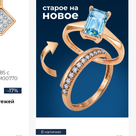
85 с
М00770
-17%
тежей
В наличии