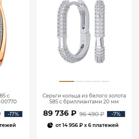
85 с
Серьги кольца из белого золота
-00770
585 с бриллиантами 20 мм
0201657-02732
89 736 ₽
₽
96 490 ₽
-17%
-7%
атежей
от
14 956 ₽
x 6 платежей