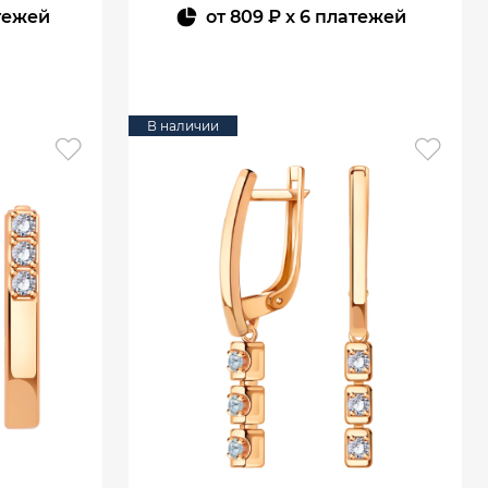
тежей
от
809 ₽
x 6 платежей
В КОРЗИНУ
В наличии