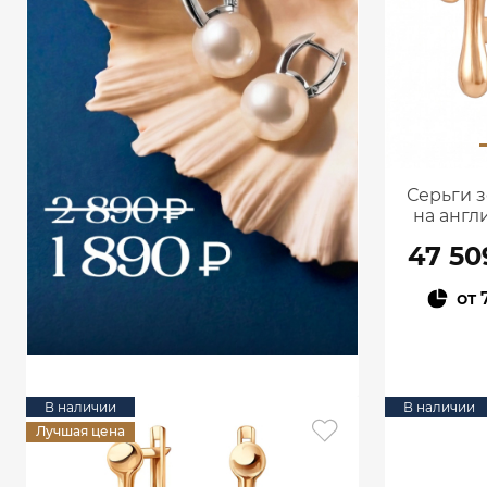
Серьги з
на англ
47 50
от
В наличии
В наличии
Лучшая цена