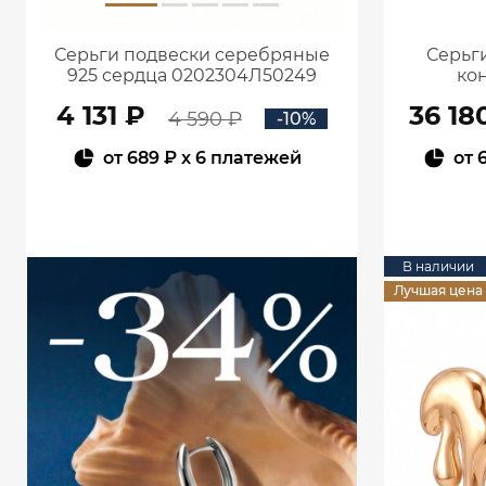
Серьги подвески серебряные
Серьги
925 сердца 0202304Л50249
кон
4 131 ₽
36 18
4 590 ₽
-10%
от
689 ₽
x 6 платежей
от
В КОРЗИНУ
В наличии
Лучшая цена