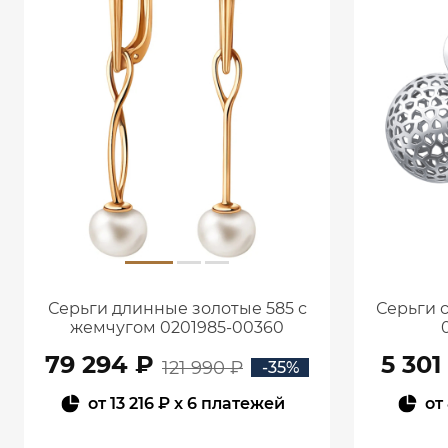
Серьги длинные золотые 585 с
Серьги 
жемчугом 0201985-00360
79 294 ₽
5 301
121 990 ₽
-35%
от
13 216 ₽
x 6 платежей
от