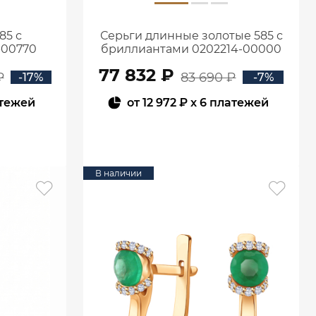
85 с
Серьги длинные золотые 585 с
-00770
бриллиантами 0202214-00000
77 832 ₽
₽
83 690 ₽
-17%
-7%
атежей
от
12 972 ₽
x 6 платежей
В КОРЗИНУ
В наличии