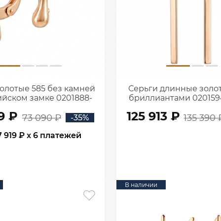
олотые 585 без камней
Серьги длинные золот
ийском замке 0201888-
бриллиантами 02015
00240
9 ₽
125 913 ₽
73 090 ₽
135 390 
-35%
7 919 ₽
x 6 платежей
В КОРЗИНУ
В КОРЗИНУ
В наличии