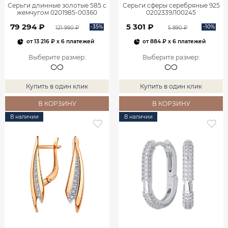
Серьги длинные золотые 585 с
Серьги сферы серебряные 925
жемчугом 0201985-00360
0202339Л00245
79 294 ₽
5 301 ₽
-35%
-10%
121 990 ₽
5 890 ₽
от
13 216 ₽
x 6 платежей
от
884 ₽
x 6 платежей
Выберите размер
:
Выберите размер
:
Купить в один клик
Купить в один клик
В КОРЗИНУ
В КОРЗИНУ
В наличии
В наличии