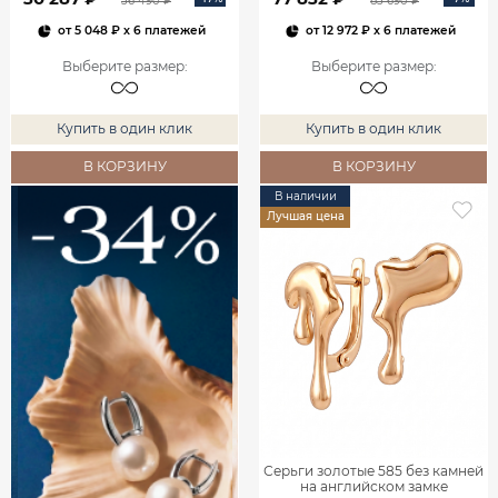
36 490 ₽
83 690 ₽
от
5 048 ₽
x 6 платежей
от
12 972 ₽
x 6 платежей
Выберите размер
:
Выберите размер
:
Купить в один клик
Купить в один клик
В КОРЗИНУ
В КОРЗИНУ
В наличии
Лучшая цена
Серьги золотые 585 без камней
на английском замке