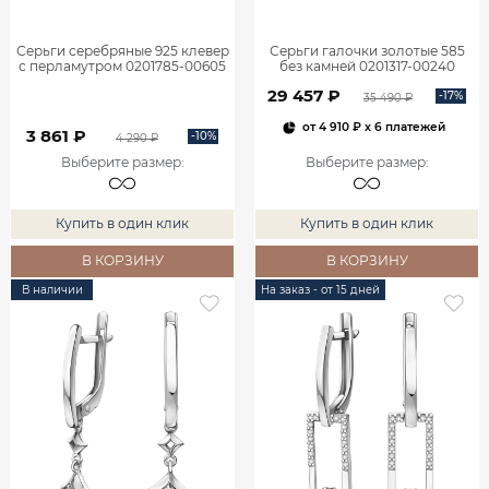
Серьги серебряные 925 клевер
Серьги галочки золотые 585
с перламутром 0201785-00605
без камней 0201317-00240
29 457 ₽
-17%
35 490 ₽
от
4 910 ₽
x 6 платежей
3 861 ₽
-10%
4 290 ₽
Выберите размер
:
Выберите размер
:
Купить в один клик
Купить в один клик
В КОРЗИНУ
В КОРЗИНУ
В наличии
На заказ - от 15 дней