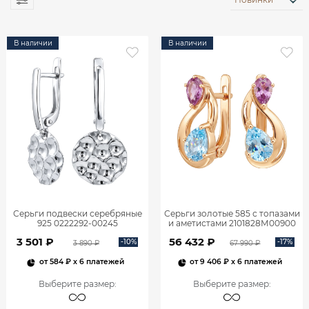
В наличии
В наличии
Серьги подвески серебряные
Серьги золотые 585 с топазами
925 0222292-00245
и аметистами 2101828М00900
3 501 ₽
56 432 ₽
-10%
-17%
3 890 ₽
67 990 ₽
от
584 ₽
x 6 платежей
от
9 406 ₽
x 6 платежей
Выберите размер
:
Выберите размер
: