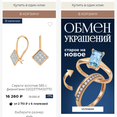
Купить в один клик
Купить в один клик
В КОРЗИНУ
В КОРЗИНУ
В наличии
Серьги золотые 585 с
фианитами 0202377М00770
16 260 ₽
-17%
19 590 ₽
от
2 710 ₽
x 6 платежей
Выберите размер
: