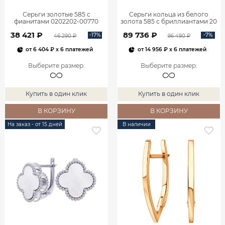
Серьги золотые 585 с
Серьги кольца из белого
фианитами 0202202-00770
золота 585 с бриллиантами 20
мм 0201657-02732
38 421 ₽
89 736 ₽
-17%
-7%
46 290 ₽
96 490 ₽
от
6 404 ₽
x 6 платежей
от
14 956 ₽
x 6 платежей
Выберите размер
:
Выберите размер
:
Купить в один клик
Купить в один клик
В КОРЗИНУ
В КОРЗИНУ
На заказ - от 15 дней
В наличии