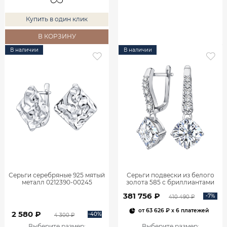
Купить в один клик
В КОРЗИНУ
В наличии
В наличии
Серьги серебряные 925 мятый
Серьги подвески из белого
металл 0212390-00245
золота 585 с бриллиантами
2,06 карата 2101800М06442
381 756 ₽
-7%
410 490 ₽
от
63 626 ₽
x 6 платежей
2 580 ₽
-40%
4 300 ₽
Выберите размер
:
Выберите размер
: