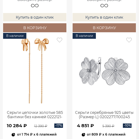
Купить в один клик
Купить в один клик
В КОРЗИНУ
В КОРЗИНУ
В наличии
В наличии
Серьги цепочки золотые 585
Серьги серебряные 925 цветы
бантики без камней 0222121-
(Размер L) 0202277Л00245
00240
10 284 ₽
4 851 ₽
-17%
-10%
12 390 ₽
5 390 ₽
от
1 714 ₽
x 6 платежей
от
809 ₽
x 6 платежей