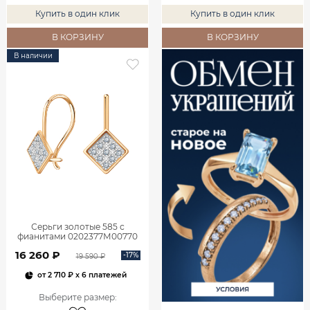
Купить в один клик
Купить в один клик
В КОРЗИНУ
В КОРЗИНУ
В наличии
Серьги золотые 585 с
фианитами 0202377М00770
16 260 ₽
-17%
19 590 ₽
от
2 710 ₽
x 6 платежей
Выберите размер
: