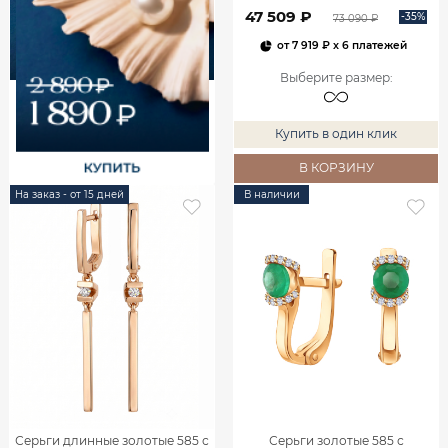
00240
47 509 ₽
-35%
73 090 ₽
от
7 919 ₽
x 6 платежей
Выберите размер
:
Купить в один клик
В КОРЗИНУ
На заказ - от 15 дней
В наличии
Серьги длинные золотые 585 с
Серьги золотые 585 с