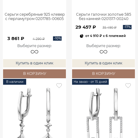
Серьги серебряные 925 клевер
Серьги галочки золотые 585
с перламутром 0201785-00605
без камней 0201317-00240
29 457 ₽
-17%
35 490 ₽
от
4 910 ₽
x 6 платежей
3 861 ₽
-10%
4 290 ₽
Выберите размер
:
Выберите размер
:
Купить в один клик
Купить в один клик
В КОРЗИНУ
В КОРЗИНУ
В наличии
На заказ - от 15 дней