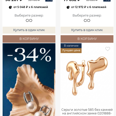
36 490 ₽
83 690 ₽
от
5 048 ₽
x 6 платежей
от
12 972 ₽
x 6 платежей
Выберите размер
:
Выберите размер
:
Купить в один клик
Купить в один клик
В КОРЗИНУ
В КОРЗИНУ
В наличии
Лучшая цена
Серьги золотые 585 без камней
на английском замке 0201888-