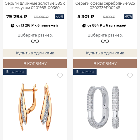
Серьги длинные золотые 585 с
Серьги сферы серебряные 925
жемчугом 0201985-00360
0202339Л00245
79 294 ₽
5 301 ₽
-35%
-10%
121 990 ₽
5 890 ₽
от
13 216 ₽
x 6 платежей
от
884 ₽
x 6 платежей
Выберите размер
:
Выберите размер
:
Купить в один клик
Купить в один клик
В КОРЗИНУ
В КОРЗИНУ
В наличии
В наличии