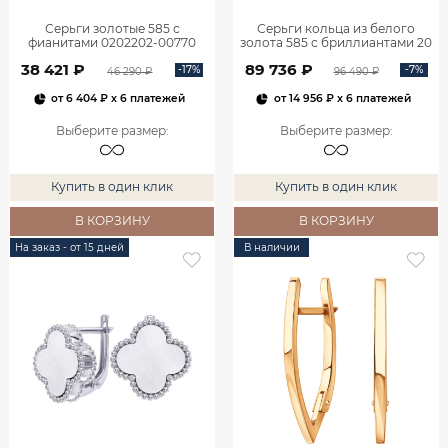
Серьги золотые 585 с
Серьги кольца из белого
фианитами 0202202-00770
золота 585 с бриллиантами 20
мм 0201657-02732
38 421 ₽
89 736 ₽
-17%
-7%
46 290 ₽
96 490 ₽
от
6 404 ₽
x 6 платежей
от
14 956 ₽
x 6 платежей
Выберите размер
:
Выберите размер
:
Купить в один клик
Купить в один клик
В КОРЗИНУ
В КОРЗИНУ
На заказ - от 15 дней
В наличии