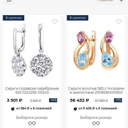
В наличии
В наличии
Серьги подвески серебряные
Серьги золотые 585 с топазами
925 0222292-00245
и аметистами 2101828М00900
3 501 ₽
56 432 ₽
-10%
-17%
3 890 ₽
67 990 ₽
от
584 ₽
x 6 платежей
от
9 406 ₽
x 6 платежей
Выберите размер
:
Выберите размер
: