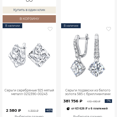
Купить в один клик
В КОРЗИНУ
В наличии
В наличии
Серьги серебряные 925 мятый
Серьги подвески из белого
металл 0212390-00245
золота 585 с бриллиантами
2,06 карата 2101800М06442
381 756 ₽
-7%
410 490 ₽
от
63 626 ₽
x 6 платежей
2 580 ₽
-40%
4 300 ₽
Выберите размер
:
Выберите размер
: