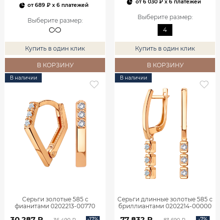
от
6 030 ₽
x 6 платежей
от
689 ₽
x 6 платежей
Выберите размер
:
Выберите размер
:
4
Купить в один клик
Купить в один клик
В КОРЗИНУ
В КОРЗИНУ
В наличии
В наличии
Серьги золотые 585 с
Серьги длинные золотые 585 с
фианитами 0202213-00770
бриллиантами 0202214-00000
30 287 ₽
77 832 ₽
-17%
-7%