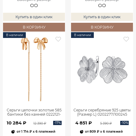
Купить в один клик
Купить в один клик
В КОРЗИНУ
В КОРЗИНУ
В наличии
В наличии
Серьги цепочки золотые 585
Серьги серебряные 925 цветы
бантики без камней 0222121-
(Размер L) 0202277Л00245
00240
10 284 ₽
4 851 ₽
-17%
-10%
12 390 ₽
5 390 ₽
от
1 714 ₽
x 6 платежей
от
809 ₽
x 6 платежей