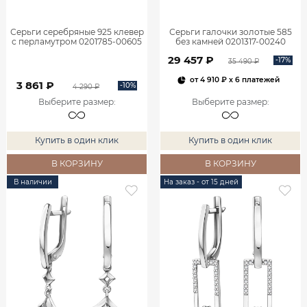
Серьги серебряные 925 клевер
Серьги галочки золотые 585
с перламутром 0201785-00605
без камней 0201317-00240
29 457 ₽
-17%
35 490 ₽
от
4 910 ₽
x 6 платежей
3 861 ₽
-10%
4 290 ₽
Выберите размер
:
Выберите размер
:
Купить в один клик
Купить в один клик
В КОРЗИНУ
В КОРЗИНУ
В наличии
На заказ - от 15 дней