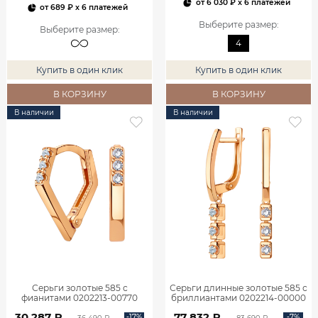
от
6 030 ₽
x 6 платежей
от
689 ₽
x 6 платежей
Выберите размер
:
Выберите размер
:
4
Купить в один клик
Купить в один клик
В КОРЗИНУ
В КОРЗИНУ
В наличии
В наличии
Серьги золотые 585 с
Серьги длинные золотые 585 с
фианитами 0202213-00770
бриллиантами 0202214-00000
30 287 ₽
77 832 ₽
-17%
-7%