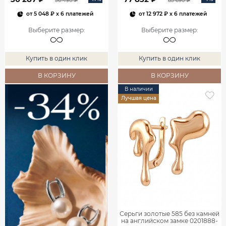
36 490 ₽
83 690 ₽
от
5 048 ₽
x 6 платежей
от
12 972 ₽
x 6 платежей
Выберите размер
:
Выберите размер
:
Купить в один клик
Купить в один клик
В КОРЗИНУ
В КОРЗИНУ
В наличии
Лучшая цена
Серьги золотые 585 без камней
на английском замке 0201888-