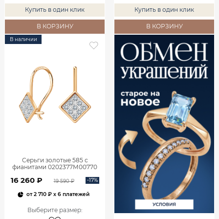
Купить в один клик
Купить в один клик
В КОРЗИНУ
В КОРЗИНУ
В наличии
Серьги золотые 585 с
фианитами 0202377М00770
16 260 ₽
-17%
19 590 ₽
от
2 710 ₽
x 6 платежей
Выберите размер
: