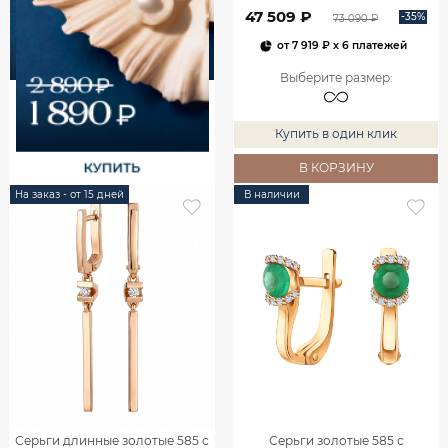
00240
47 509 ₽
-35%
73 090 ₽
от
7 919 ₽
x 6 платежей
Выберите размер
:
Купить в один клик
В КОРЗИНУ
На заказ - от 15 дней
В наличии
Серьги длинные золотые 585 с
Серьги золотые 585 с