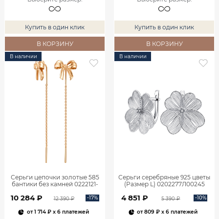
Купить в один клик
Купить в один клик
В КОРЗИНУ
В КОРЗИНУ
В наличии
В наличии
Серьги цепочки золотые 585
Серьги серебряные 925 цветы
бантики без камней 0222121-
(Размер L) 0202277Л00245
00240
10 284 ₽
4 851 ₽
-17%
-10%
12 390 ₽
5 390 ₽
от
1 714 ₽
x 6 платежей
от
809 ₽
x 6 платежей