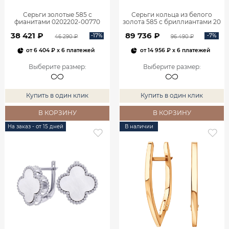
Серьги золотые 585 с
Серьги кольца из белого
фианитами 0202202-00770
золота 585 с бриллиантами 20
мм 0201657-02732
38 421 ₽
89 736 ₽
-17%
-7%
46 290 ₽
96 490 ₽
от
6 404 ₽
x 6 платежей
от
14 956 ₽
x 6 платежей
Выберите размер
:
Выберите размер
:
Купить в один клик
Купить в один клик
В КОРЗИНУ
В КОРЗИНУ
На заказ - от 15 дней
В наличии