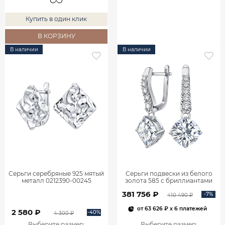
Купить в один клик
В КОРЗИНУ
В наличии
В наличии
Серьги серебряные 925 мятый
Серьги подвески из белого
металл 0212390-00245
золота 585 с бриллиантами
2,06 карата 2101800М06442
381 756 ₽
-7%
410 490 ₽
от
63 626 ₽
x 6 платежей
2 580 ₽
-40%
4 300 ₽
Выберите размер
:
Выберите размер
: