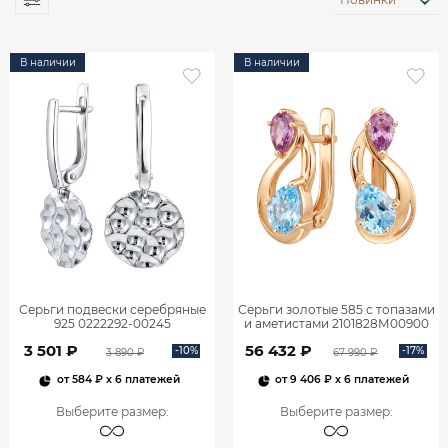
В наличии
В наличии
Серьги подвески серебряные
Серьги золотые 585 с топазами
925 0222292-00245
и аметистами 2101828М00900
3 501 ₽
56 432 ₽
-10%
-17%
3 890 ₽
67 990 ₽
от
584 ₽
x 6 платежей
от
9 406 ₽
x 6 платежей
Выберите размер
:
Выберите размер
: