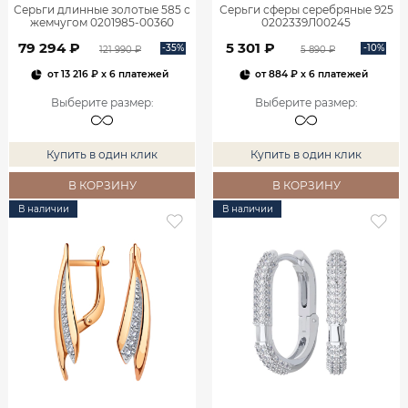
Серьги длинные золотые 585 с
Серьги сферы серебряные 925
жемчугом 0201985-00360
0202339Л00245
79 294 ₽
5 301 ₽
-35%
-10%
121 990 ₽
5 890 ₽
от
13 216 ₽
x 6 платежей
от
884 ₽
x 6 платежей
Выберите размер
:
Выберите размер
:
Купить в один клик
Купить в один клик
В КОРЗИНУ
В КОРЗИНУ
В наличии
В наличии