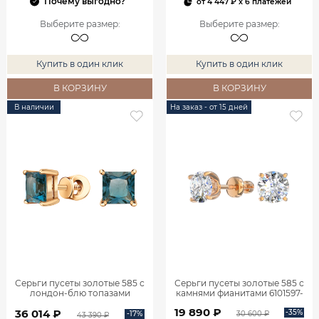
Почему выгодно?
от
4 447 ₽
x 6 платежей
Выберите размер
:
Выберите размер
:
Купить в один клик
Купить в один клик
В КОРЗИНУ
В КОРЗИНУ
В наличии
На заказ - от 15 дней
Серьги пусеты золотые 585 с
Серьги пусеты золотые 585 с
лондон‑блю топазами
камнями фианитами 6101597-
6001600-00710
00770
19 890 ₽
36 014 ₽
-35%
-17%
30 600 ₽
43 390 ₽