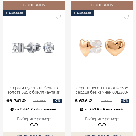
В КОРЗИНУ
В КОРЗИНУ
В наличии
В наличии
Серьги пусеты из белого
Серьги пусеты золотые 585
золота 585 с бриллиантами
сердца без камней 6012268-
6001585-00002
00240
69 741 ₽
5 636 ₽
-7%
-17%
74 990 ₽
6 790 ₽
от
11 624 ₽
x 6 платежей
от
940 ₽
x 6 платежей
Выберите размер
:
Выберите размер
: