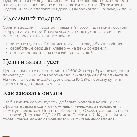
Пусеты почти не ощущаются на мочке, не цепляются за волосы и
шарфы, не мешают во сне и при занятии спортом. Лёгкий вес и
надёжный замок делают их идеальным вариантом на каждый день.
Идеальный подарок
Серьги-гвоздики — беспроигрышный презент для мамы, сестры,
подруги или дочери. Размер угадывать не нужно, а варианты
исполнения охватывают все вкусы:
золотые пусеты с бриллиантами — на свадьбу или юбилей;
серебряные сердца и клевер — на день рождения;
детские модели — на первый прокол ушей.
Цены и заказ пусет
Цены на пусеты у нас стартуют от 1 600 ₽ за серебряные модели и
доходят до 115 590 ₽ за золотые серьги-гвоздики с бриллиантами.
На многие позиции действует скидка 10–28%, поэтому купить
пусеты выгодно именно у нас.
Как заказать онлайн
Чтобы купить серьги пусеты, добавьте модель в корзину или
оформите заказ в один клик — наши менеджеры перезвонят и
помогут с выбором. Оплата — Сбербанк, ЮKassa, рассрочка на 6
платежей. Доставка СДЭК и Почтой России за 2–14 дней. Купить
пусеты также можно самовывозом из фирменных салонов.