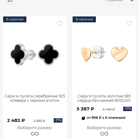
В наличии
В наличии
Серьги пусеты серебряные 925
Серьги пусеты золотые 585
клевера с черным агатом
сердца без камней 6012240-
6001788-00185
00240
5 387 ₽
-17%
6 490 ₽
от
898 ₽
x 6 платежей
2 482 ₽
-17%
2 990 ₽
Выберите размер
:
Выберите размер
: