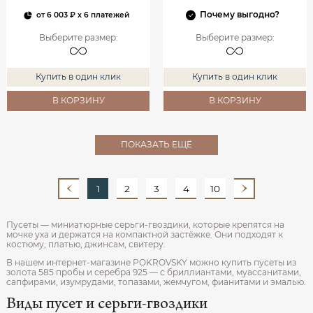
Почему выгодно?
от
6 003 ₽
x 6 платежей
Выберите размер
:
Выберите размер
:
Купить в один клик
Купить в один клик
В КОРЗИНУ
В КОРЗИНУ
ПОКАЗАТЬ ЕЩЁ
1
2
3
4
10
Пусеты — миниатюрные серьги-гвоздики, которые крепятся на
мочке уха и держатся на компактной застёжке. Они подходят к
костюму, платью, джинсам, свитеру.
В нашем интернет-магазине POKROVSKY можно купить пусеты из
золота 585 пробы и серебра 925 — с бриллиантами, муассанитами,
сапфирами, изумрудами, топазами, жемчугом, фианитами и эмалью.
Виды пусет и серьги-гвоздики