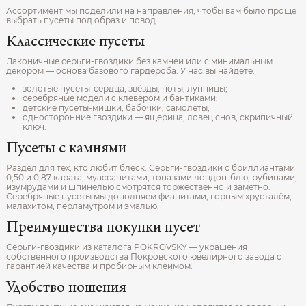
Ассортимент мы поделили на направления, чтобы вам было проще
выбрать пусеты под образ и повод.
Классические пусеты
Лаконичные серьги-гвоздики без камней или с минимальным
декором — основа базового гардероба. У нас вы найдёте:
золотые пусеты-сердца, звёзды, ноты, лунницы;
серебряные модели с клевером и бантиками;
детские пусеты-мишки, бабочки, самолёты;
односторонние гвоздики — ящерица, ловец снов, скрипичный
ключ.
Пусеты с камнями
Раздел для тех, кто любит блеск. Серьги-гвоздики с бриллиантами
0,50 и 0,87 карата, муассанитами, топазами лондон-блю, рубинами,
изумрудами и шпинелью смотрятся торжественно и заметно.
Серебряные пусеты мы дополняем фианитами, горным хрусталём,
малахитом, перламутром и эмалью.
Преимущества покупки пусет
Серьги-гвоздики из каталога POKROVSKY — украшения
собственного производства Покровского ювелирного завода с
гарантией качества и пробирным клеймом.
Удобство ношения