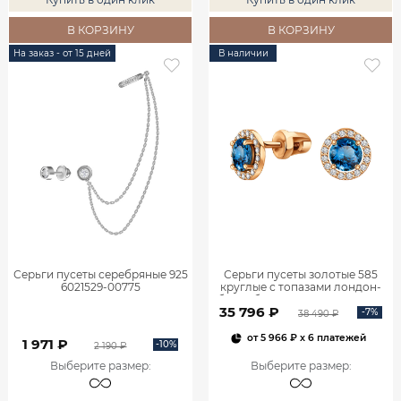
В КОРЗИНУ
В КОРЗИНУ
На заказ - от 15 дней
В наличии
Серьги пусеты серебряные 925
Серьги пусеты золотые 585
6021529-00775
круглые с топазами лондон-
блю и бриллиантами 6001154-
35 796 ₽
03930
-7%
38 490 ₽
от
5 966 ₽
x 6 платежей
1 971 ₽
-10%
2 190 ₽
Выберите размер
:
Выберите размер
: