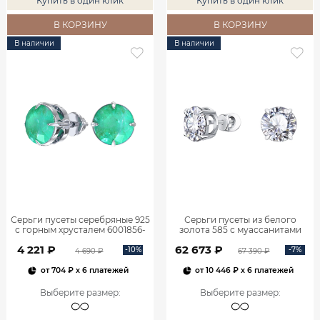
Купить в один клик
Купить в один клик
В КОРЗИНУ
В КОРЗИНУ
В наличии
В наличии
Серьги пусеты серебряные 925
Серьги пусеты из белого
с горным хрусталем 6001856-
золота 585 с муассанитами
05645
6001856-05432
4 221 ₽
62 673 ₽
-10%
-7%
4 690 ₽
67 390 ₽
от
704 ₽
x 6 платежей
от
10 446 ₽
x 6 платежей
Выберите размер
:
Выберите размер
: