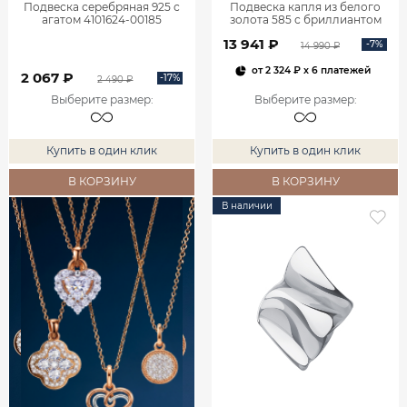
Подвеска серебряная 925 с
Подвеска капля из белого
агатом 4101624-00185
золота 585 с бриллиантом
0400759-00002
13 941 ₽
-7%
14 990 ₽
от
2 324 ₽
x 6 платежей
2 067 ₽
-17%
2 490 ₽
Выберите размер
:
Выберите размер
:
Купить в один клик
Купить в один клик
В КОРЗИНУ
В КОРЗИНУ
В наличии