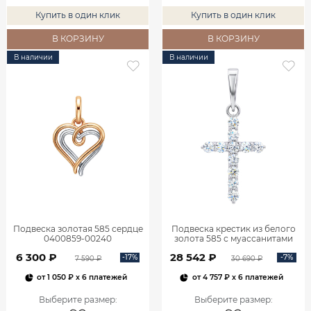
Купить в один клик
Купить в один клик
В КОРЗИНУ
В КОРЗИНУ
В наличии
В наличии
Подвеска золотая 585 сердце
Подвеска крестик из белого
0400859-00240
золота 585 с муассанитами
0800301М05432
6 300 ₽
28 542 ₽
-17%
-7%
7 590 ₽
30 690 ₽
от
1 050 ₽
x 6 платежей
от
4 757 ₽
x 6 платежей
Выберите размер
:
Выберите размер
: