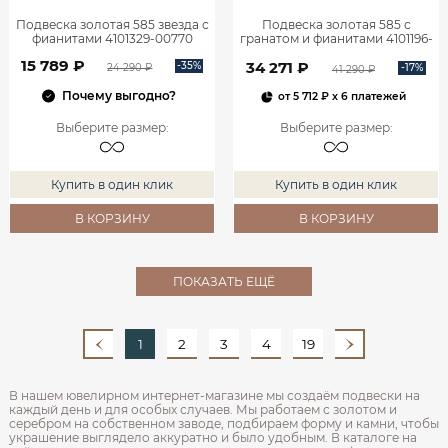
Подвеска золотая 585 звезда с
Подвеска золотая 585 с
фианитами 4101329-00770
гранатом и фианитами 4101196-
00320
15 789 ₽
34 271 ₽
-35%
-17%
24 290 ₽
41 290 ₽
Почему выгодно?
от
5 712 ₽
x 6 платежей
Выберите размер
:
Выберите размер
:
Купить в один клик
Купить в один клик
В КОРЗИНУ
В КОРЗИНУ
ПОКАЗАТЬ ЕЩЁ
1
2
3
4
19
В нашем ювелирном интернет‑магазине мы создаём подвески на
каждый день и для особых случаев. Мы работаем с золотом и
серебром на собственном заводе, подбираем форму и камни, чтобы
украшение выглядело аккуратно и было удобным. В каталоге на