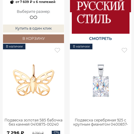
от
7 609 ₽
x 6 платежей
Выберите размер
:
Купить в один клик
В КОРЗИНУ
В наличии
В наличии
Подвеска золотая 585 бабочка
Подвеска серебряная 925 с
без камней 0410875-00240
крупным фианитом 0400857-
00775
7 296 ₽
-17%
8 790 ₽