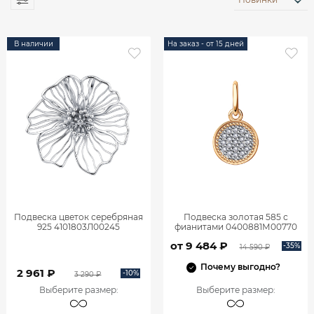
В наличии
На заказ - от 15 дней
Подвеска цветок серебряная
Подвеска золотая 585 с
925 4101803Л00245
фианитами 0400881М00770
от 9 484 ₽
-35%
14 590 ₽
Почему выгодно?
2 961 ₽
-10%
3 290 ₽
Выберите размер
:
Выберите размер
: