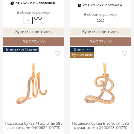
от
3 629 ₽
x 6 платежей
от
1 559 ₽
x 6 платежей
Выберите размер
:
Выберите размер
:
-
Купить в один клик
Купить в один клик
В КОРЗИНУ
В КОРЗИНУ
На заказ - от 15 дней
В наличии
Лучшая цена
Подвеска буква М золотая 585
Подвеска буква В золотая 585
с фианитами 0400624-00770
с фианитами 0400623-00770