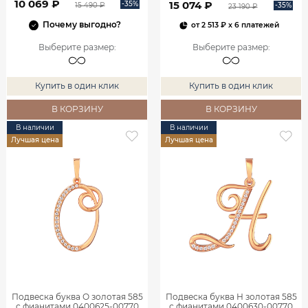
10 069 ₽
15 074 ₽
-35%
-35%
15 490 ₽
23 190 ₽
Почему выгодно?
от
2 513 ₽
x 6 платежей
Выберите размер
:
Выберите размер
:
Купить в один клик
Купить в один клик
В КОРЗИНУ
В КОРЗИНУ
В наличии
В наличии
Лучшая цена
Лучшая цена
Подвеска буква О золотая 585
Подвеска буква Н золотая 585
с фианитами 0400625-00770
с фианитами 0400630-00770