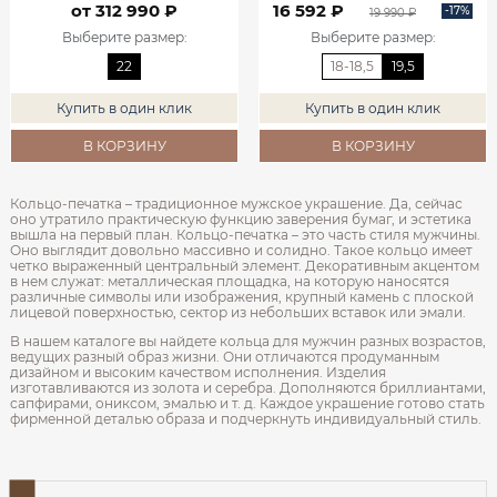
от 312 990 ₽
16 592 ₽
-17%
19 990 ₽
Выберите размер
:
Выберите размер
:
22
18-18,5
19,5
Купить в один клик
Купить в один клик
В КОРЗИНУ
В КОРЗИНУ
Кольцо-печатка – традиционное мужское украшение. Да, сейчас
оно утратило практическую функцию заверения бумаг, и эстетика
вышла на первый план. Кольцо-печатка – это часть стиля мужчины.
Оно выглядит довольно массивно и солидно. Такое кольцо имеет
четко выраженный центральный элемент. Декоративным акцентом
в нем служат: металлическая площадка, на которую наносятся
различные символы или изображения, крупный камень с плоской
лицевой поверхностью, сектор из небольших вставок или эмали.
В нашем каталоге вы найдете кольца для мужчин разных возрастов,
ведущих разный образ жизни. Они отличаются продуманным
дизайном и высоким качеством исполнения. Изделия
изготавливаются из золота и серебра. Дополняются бриллиантами,
сапфирами, ониксом, эмалью и т. д. Каждое украшение готово стать
фирменной деталью образа и подчеркнуть индивидуальный стиль.