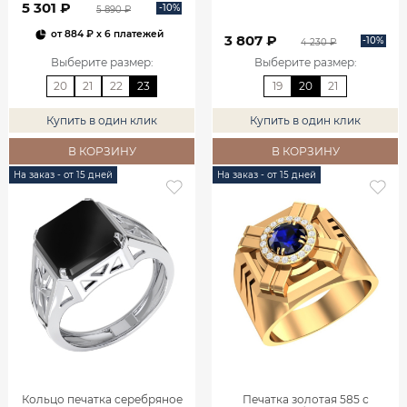
5 301 ₽
-10%
5 890 ₽
от
884 ₽
x 6 платежей
3 807 ₽
-10%
4 230 ₽
Выберите размер
:
Выберите размер
:
20
21
22
23
19
20
21
Купить в один клик
Купить в один клик
В КОРЗИНУ
В КОРЗИНУ
На заказ - от 15 дней
На заказ - от 15 дней
Кольцо печатка серебряное
Печатка золотая 585 с