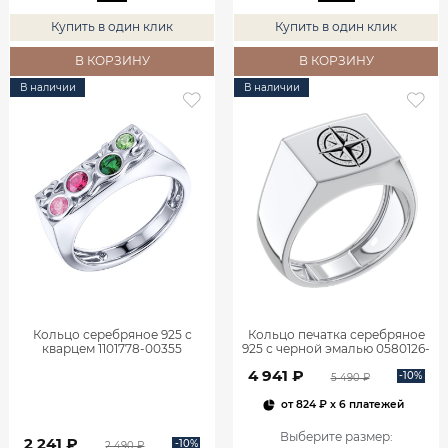
Купить в один клик
Купить в один клик
В КОРЗИНУ
В КОРЗИНУ
В наличии
В наличии
Кольцо серебряное 925 с
Кольцо печатка серебряное
кварцем 1101778-00355
925 с черной эмалью 0580126-
00875
4 941 ₽
-10%
5 490 ₽
от
824 ₽
x 6 платежей
Выберите размер
:
2 241 ₽
-10%
2 490 ₽