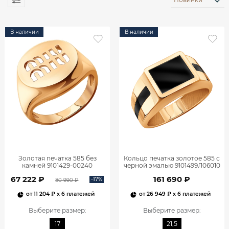
В наличии
В наличии
Золотая печатка 585 без
Кольцо печатка золотое 585 с
камней 9101429-00240
черной эмалью 9101499Л06010
67 222 ₽
161 690 ₽
-17%
80 990 ₽
от
11 204 ₽
x 6 платежей
от
26 949 ₽
x 6 платежей
Выберите размер
:
Выберите размер
:
17
21,5