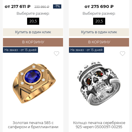
00010
9100859-00071
от 217 611 ₽
от 275 690 ₽
-7%
233 990 ₽
Выберите размер
:
Выберите размер
:
20,5
20,5
Купить в один клик
Купить в один клик
В КОРЗИНУ
В КОРЗИНУ
На заказ - от 15 дней
На заказ - от 15 дней
Золотая печатка 585 с
Кольцо печатка серебряное
сапфиром и бриллиантами
925 череп 0500097-00295
9100538-00050