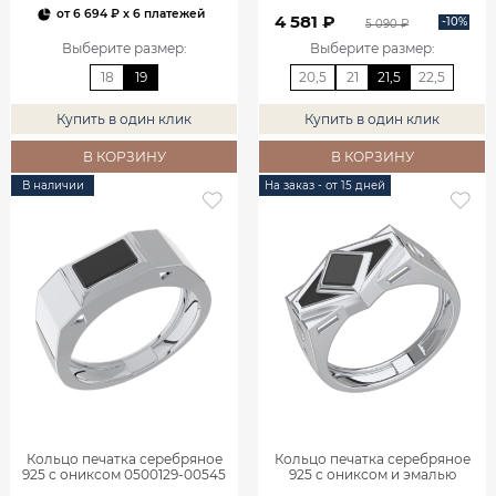
от
6 694 ₽
x 6 платежей
4 581 ₽
-10%
5 090 ₽
Выберите размер
:
Выберите размер
:
18
19
20,5
21
21,5
22,5
Купить в один клик
Купить в один клик
В КОРЗИНУ
В КОРЗИНУ
В наличии
На заказ - от 15 дней
Кольцо печатка серебряное
Кольцо печатка серебряное
925 с ониксом 0500129-00545
925 с ониксом и эмалью
0500128-05565