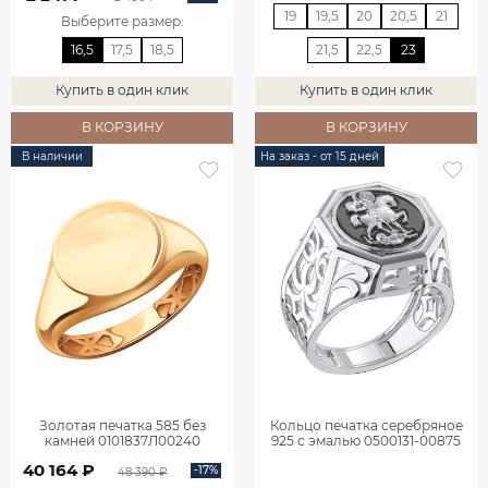
19
19,5
20
20,5
21
Выберите размер
:
16,5
17,5
18,5
21,5
22,5
23
Купить в один клик
Купить в один клик
В КОРЗИНУ
В КОРЗИНУ
В наличии
На заказ - от 15 дней
Золотая печатка 585 без
Кольцо печатка серебряное
камней 0101837Л00240
925 с эмалью 0500131-00875
40 164 ₽
-17%
48 390 ₽