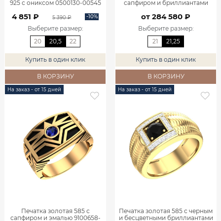
925 с ониксом 0500130-00545
сапфиром и бриллиантами
9100820-02710
4 851 ₽
от 284 580 ₽
-10%
5 390 ₽
Выберите размер
:
Выберите размер
:
20
20,5
22
21
21,25
Купить в один клик
Купить в один клик
В КОРЗИНУ
В КОРЗИНУ
На заказ - от 15 дней
На заказ - от 15 дней
Печатка золотая 585 с
Печатка золотая 585 с черным
сапфиром и эмалью 9100658-
и бесцветными бриллиантами