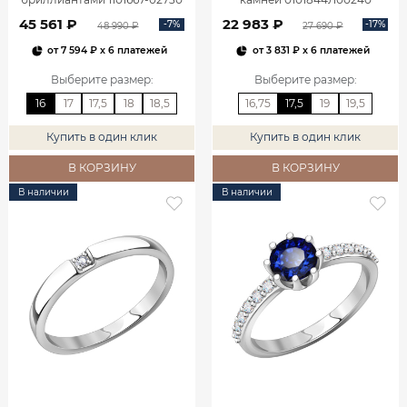
45 561 ₽
22 983 ₽
-7%
-17%
48 990 ₽
27 690 ₽
от
7 594 ₽
x 6 платежей
от
3 831 ₽
x 6 платежей
Выберите размер
:
Выберите размер
:
16
17
17,5
18
18,5
16,75
17,5
19
19,5
Купить в один клик
Купить в один клик
В КОРЗИНУ
В КОРЗИНУ
В наличии
В наличии