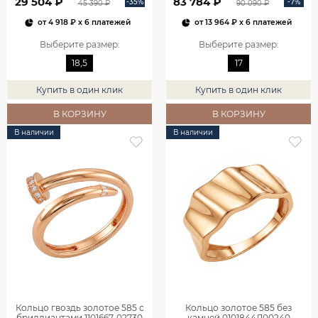
29 504 ₽
83 784 ₽
-35%
-7%
45 390 ₽
90 090 ₽
от
4 918 ₽
x 6 платежей
от
13 964 ₽
x 6 платежей
Выберите размер
:
Выберите размер
:
18,5
17
Купить в один клик
Купить в один клик
В КОРЗИНУ
В КОРЗИНУ
В наличии
В наличии
Кольцо гвоздь золотое 585 с
Кольцо золотое 585 без
бриллиантами 1101667-02730
камней 0101844Л00240