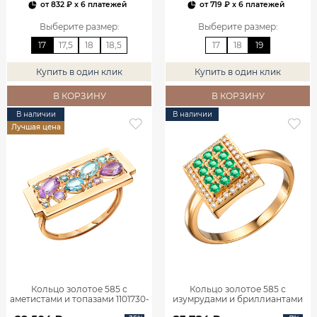
от
832 ₽
x 6 платежей
от
719 ₽
x 6 платежей
Выберите размер
:
Выберите размер
:
17
17,5
18
18,5
17
18
19
Купить в один клик
Купить в один клик
В КОРЗИНУ
В КОРЗИНУ
В наличии
В наличии
Лучшая цена
Кольцо золотое 585 с
Кольцо золотое 585 с
аметистами и топазами 1101730-
изумрудами и бриллиантами
05860
1101770-02720