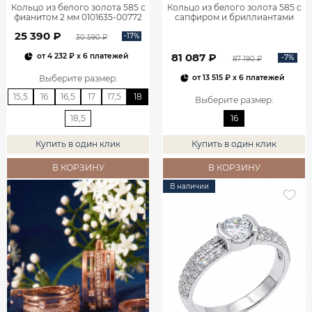
Кольцо из белого золота 585 с
Кольцо из белого золота 585 с
фианитом 2 мм 0101635-00772
сапфиром и бриллиантами
1100752-00052
25 390 ₽
-17%
30 590 ₽
81 087 ₽
от
4 232 ₽
x 6 платежей
-7%
87 190 ₽
Выберите размер
:
от
13 515 ₽
x 6 платежей
15,5
16
16,5
17
17,5
18
Выберите размер
:
18,5
16
Купить в один клик
Купить в один клик
В КОРЗИНУ
В КОРЗИНУ
В наличии