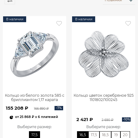
В наличии
В наличии
Кольцо из белого золота 585 с
Кольцо цветок серебряное 925
бриллиантом 1,17 карата
1101802Л00245
0101859М06422
155 208 ₽
-7%
166 890 ₽
от
25 868 ₽
x 6 платежей
2 421 ₽
-10%
2 690 ₽
Выберите размер
:
Выберите размер
:
17,5
16,5
17,5
18,5
19
20