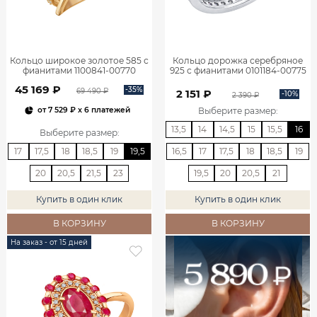
Кольцо широкое золотое 585 с
Кольцо дорожка серебряное
фианитами 1100841-00770
925 с фианитами 0101184-00775
45 169 ₽
-35%
69 490 ₽
2 151 ₽
-10%
2 390 ₽
Выберите размер
:
от
7 529 ₽
x 6 платежей
13,5
14
14,5
15
15,5
16
Выберите размер
:
17
17,5
18
18,5
19
19,5
16,5
17
17,5
18
18,5
19
20
20,5
21,5
23
19,5
20
20,5
21
Купить в один клик
Купить в один клик
В КОРЗИНУ
В КОРЗИНУ
На заказ - от 15 дней