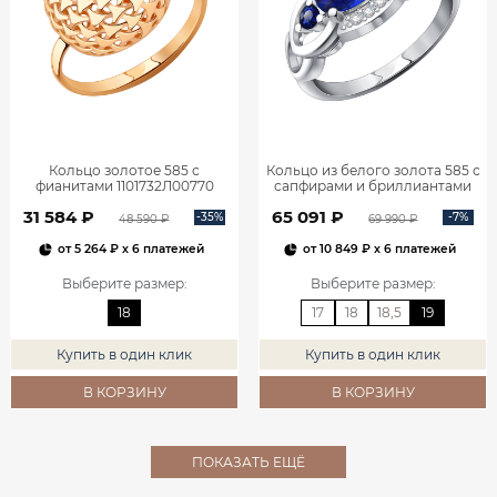
Кольцо золотое 585 с
Кольцо из белого золота 585 с
фианитами 1101732Л00770
сапфирами и бриллиантами
1101278-00052
31 584 ₽
65 091 ₽
-35%
-7%
48 590 ₽
69 990 ₽
от
5 264 ₽
x 6 платежей
от
10 849 ₽
x 6 платежей
Выберите размер
:
Выберите размер
:
18
17
18
18,5
19
Купить в один клик
Купить в один клик
В КОРЗИНУ
В КОРЗИНУ
ПОКАЗАТЬ ЕЩЁ