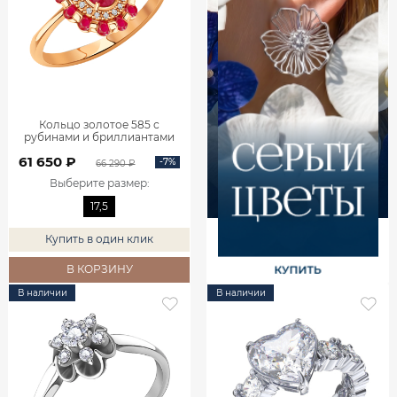
Кольцо золотое 585 с
рубинами и бриллиантами
1101742-02770
61 650 ₽
-7%
66 290 ₽
Выберите размер
:
17,5
Купить в один клик
В КОРЗИНУ
В наличии
В наличии