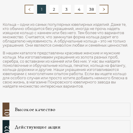
1
2
3
4
38
Кольца – одни из самых популярных ювелирных изделий. Даже те,
кто обычно обходится без украшений, иногда не прочь надеть
изящное кольцо с камнем или без него. Тем более что вариантов
множество. Считается, что замкнутая форма кольца дарит его
обладателю неуязвимость. А обручальные кольца – это не только
украшения. Они являются символом любви и семейных ценностей.
В нашем каталоге представлены красивые женские и мужские
кольца. Мы изготавливаем украшения из золота разных проб,
серебра, со вставками из камней или без них. У нас вы найдете
помолвочные и обручальные кольца, печатки, кольца на фалангу,
кольца-дорожки и другие. Наши украшения изготавливаются
ювелирами с многолетним опытом работы. Если вы ищете кольцо
для особого случая или просто хотите добавить немного блеска в
свою жизнь, в магазине Покровского ювелирного завода вы
найдете множество интересных вариантов.
Высокое качество
01
Действующие акции
02