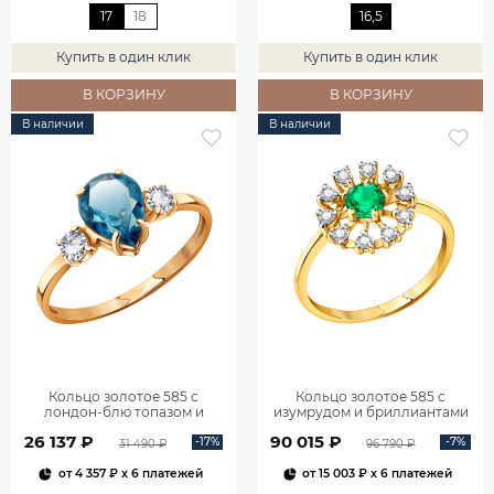
17
18
16,5
Купить в один клик
Купить в один клик
В КОРЗИНУ
В КОРЗИНУ
В наличии
В наличии
Кольцо золотое 585 с
Кольцо золотое 585 с
лондон‑блю топазом и
изумрудом и бриллиантами
фианитами 1101174-00740
1100236-00061
26 137 ₽
90 015 ₽
-17%
-7%
31 490 ₽
96 790 ₽
от
4 357 ₽
x 6 платежей
от
15 003 ₽
x 6 платежей