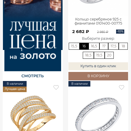
Кольцо серебряное 925 с
фианитами 0101400-00775
2 682 ₽
-10%
2 980 ₽
Выберите размер
:
15,5
16
16,5
17
17,5
18
18,5
19,5
20
Купить в один клик
В КОРЗИНУ
В наличии
В наличии
Лучшая цена