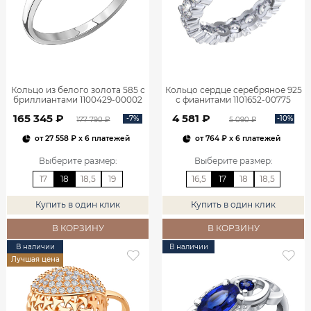
Кольцо из белого золота 585 с
Кольцо сердце серебряное 925
бриллиантами 1100429-00002
с фианитами 1101652-00775
165 345 ₽
4 581 ₽
-7%
-10%
177 790 ₽
5 090 ₽
от
27 558 ₽
x 6 платежей
от
764 ₽
x 6 платежей
Выберите размер
:
Выберите размер
:
17
18
18,5
19
16,5
17
18
18,5
Купить в один клик
Купить в один клик
В КОРЗИНУ
В КОРЗИНУ
В наличии
В наличии
Лучшая цена