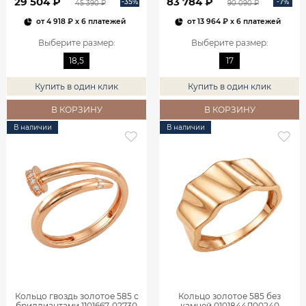
29 504 ₽
83 784 ₽
-35%
-7%
45 390 ₽
90 090 ₽
от
4 918 ₽
x 6 платежей
от
13 964 ₽
x 6 платежей
Выберите размер
:
Выберите размер
:
18,5
17
Купить в один клик
Купить в один клик
В КОРЗИНУ
В КОРЗИНУ
В наличии
В наличии
Кольцо гвоздь золотое 585 с
Кольцо золотое 585 без
бриллиантами 1101667-02730
камней 0101844Л00240