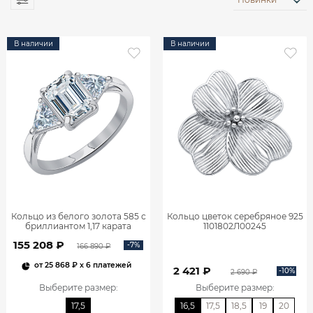
В наличии
В наличии
Кольцо из белого золота 585 с
Кольцо цветок серебряное 925
бриллиантом 1,17 карата
1101802Л00245
0101859М06422
155 208 ₽
-7%
166 890 ₽
от
25 868 ₽
x 6 платежей
2 421 ₽
-10%
2 690 ₽
Выберите размер
:
Выберите размер
:
17,5
16,5
17,5
18,5
19
20