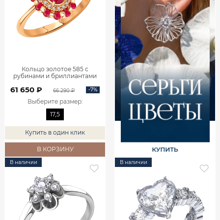
Кольцо золотое 585 с
рубинами и бриллиантами
1101742-02770
61 650 ₽
-7%
66 290 ₽
Выберите размер
:
17,5
Купить в один клик
В КОРЗИНУ
В наличии
В наличии