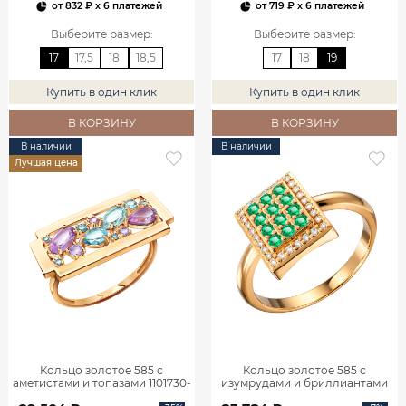
от
832 ₽
x 6 платежей
от
719 ₽
x 6 платежей
Выберите размер
:
Выберите размер
:
17
17,5
18
18,5
17
18
19
Купить в один клик
Купить в один клик
В КОРЗИНУ
В КОРЗИНУ
В наличии
В наличии
Лучшая цена
Кольцо золотое 585 с
Кольцо золотое 585 с
аметистами и топазами 1101730-
изумрудами и бриллиантами
05860
1101770-02720