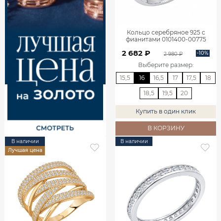
Кольцо серебряное 925 с
фианитами 0101400-00775
2 682 ₽
-10%
2 980 ₽
Выберите размер
:
15,5
16
16,5
17
17,5
18
18,5
19,5
20
Купить в один клик
В КОРЗИНУ
В наличии
В наличии
Лучшая цена