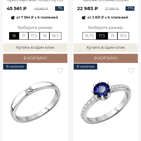
45 561 ₽
22 983 ₽
-7%
-17%
48 990 ₽
27 690 ₽
от
7 594 ₽
x 6 платежей
от
3 831 ₽
x 6 платежей
Выберите размер
:
Выберите размер
:
16
17
17,5
18
18,5
16,75
17,5
19
19,5
Купить в один клик
Купить в один клик
В КОРЗИНУ
В КОРЗИНУ
В наличии
В наличии