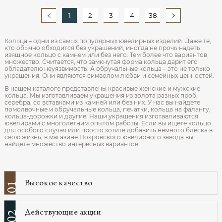
1
2
3
4
38
Кольца – одни из самых популярных ювелирных изделий. Даже те,
кто обычно обходится без украшений, иногда не прочь надеть
изящное кольцо с камнем или без него. Тем более что вариантов
множество. Считается, что замкнутая форма кольца дарит его
обладателю неуязвимость. А обручальные кольца – это не только
украшения. Они являются символом любви и семейных ценностей.
В нашем каталоге представлены красивые женские и мужские
кольца. Мы изготавливаем украшения из золота разных проб,
серебра, со вставками из камней или без них. У нас вы найдете
помолвочные и обручальные кольца, печатки, кольца на фалангу,
кольца-дорожки и другие. Наши украшения изготавливаются
ювелирами с многолетним опытом работы. Если вы ищете кольцо
для особого случая или просто хотите добавить немного блеска в
свою жизнь, в магазине Покровского ювелирного завода вы
найдете множество интересных вариантов.
Высокое качество
01
Действующие акции
02