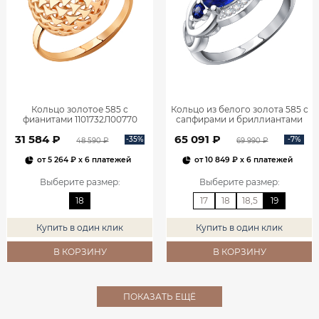
Кольцо золотое 585 с
Кольцо из белого золота 585 с
фианитами 1101732Л00770
сапфирами и бриллиантами
1101278-00052
31 584 ₽
65 091 ₽
-35%
-7%
48 590 ₽
69 990 ₽
от
5 264 ₽
x 6 платежей
от
10 849 ₽
x 6 платежей
Выберите размер
:
Выберите размер
:
18
17
18
18,5
19
Купить в один клик
Купить в один клик
В КОРЗИНУ
В КОРЗИНУ
ПОКАЗАТЬ ЕЩЁ