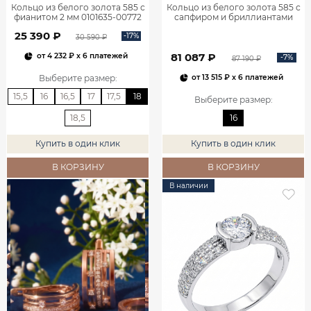
Кольцо из белого золота 585 с
Кольцо из белого золота 585 с
фианитом 2 мм 0101635-00772
сапфиром и бриллиантами
1100752-00052
25 390 ₽
-17%
30 590 ₽
81 087 ₽
от
4 232 ₽
x 6 платежей
-7%
87 190 ₽
Выберите размер
:
от
13 515 ₽
x 6 платежей
15,5
16
16,5
17
17,5
18
Выберите размер
:
18,5
16
Купить в один клик
Купить в один клик
В КОРЗИНУ
В КОРЗИНУ
В наличии