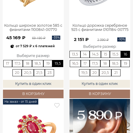
Кольцо широкое золотое 585 с
Кольцо дорожка серебряное
фианитами 1100841-00770
925 с фианитами 0101184-00775
45 169 ₽
-35%
69 490 ₽
2 151 ₽
-10%
2 390 ₽
Выберите размер
:
от
7 529 ₽
x 6 платежей
13,5
14
14,5
15
15,5
16
Выберите размер
:
17
17,5
18
18,5
19
19,5
16,5
17
17,5
18
18,5
19
20
20,5
21,5
23
19,5
20
20,5
21
Купить в один клик
Купить в один клик
В КОРЗИНУ
В КОРЗИНУ
На заказ - от 15 дней