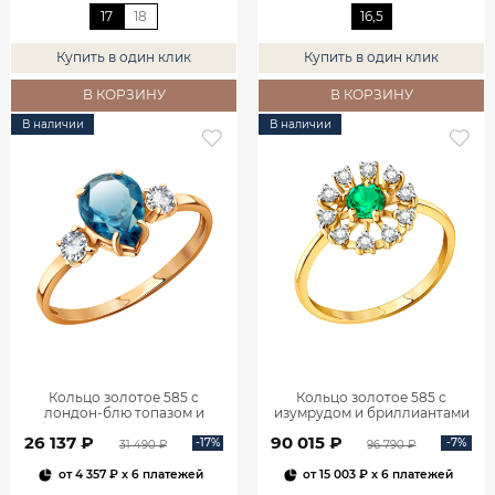
17
18
16,5
Купить в один клик
Купить в один клик
В КОРЗИНУ
В КОРЗИНУ
В наличии
В наличии
Кольцо золотое 585 с
Кольцо золотое 585 с
лондон‑блю топазом и
изумрудом и бриллиантами
фианитами 1101174-00740
1100236-00061
26 137 ₽
90 015 ₽
-17%
-7%
31 490 ₽
96 790 ₽
от
4 357 ₽
x 6 платежей
от
15 003 ₽
x 6 платежей