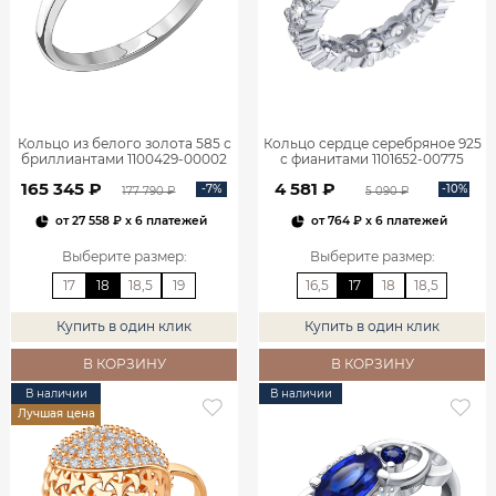
Кольцо из белого золота 585 с
Кольцо сердце серебряное 925
бриллиантами 1100429-00002
с фианитами 1101652-00775
165 345 ₽
4 581 ₽
-7%
-10%
177 790 ₽
5 090 ₽
от
27 558 ₽
x 6 платежей
от
764 ₽
x 6 платежей
Выберите размер
:
Выберите размер
:
17
18
18,5
19
16,5
17
18
18,5
Купить в один клик
Купить в один клик
В КОРЗИНУ
В КОРЗИНУ
В наличии
В наличии
Лучшая цена