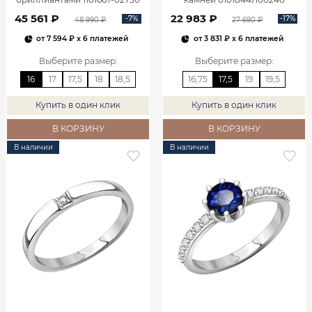
45 561 ₽
22 983 ₽
-7%
-17%
48 990 ₽
27 690 ₽
от
7 594 ₽
x 6 платежей
от
3 831 ₽
x 6 платежей
Выберите размер
:
Выберите размер
:
16
17
17,5
18
18,5
16,75
17,5
19
19,5
Купить в один клик
Купить в один клик
В КОРЗИНУ
В КОРЗИНУ
В наличии
В наличии