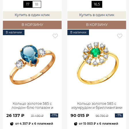
17
18
16,5
Купить в один клик
Купить в один клик
В КОРЗИНУ
В КОРЗИНУ
В наличии
В наличии
Кольцо золотое 585 с
Кольцо золотое 585 с
лондон‑блю топазом и
изумрудом и бриллиантами
фианитами 1101174-00740
1100236-00061
26 137 ₽
90 015 ₽
-17%
-7%
31 490 ₽
96 790 ₽
от
4 357 ₽
x 6 платежей
от
15 003 ₽
x 6 платежей