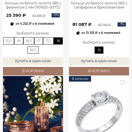
Кольцо из белого золота 585 с
Кольцо из белого золота 585 с
фианитом 2 мм 0101635-00772
сапфиром и бриллиантами
1100752-00052
25 390 ₽
-17%
30 590 ₽
81 087 ₽
от
4 232 ₽
x 6 платежей
-7%
87 190 ₽
Выберите размер
:
от
13 515 ₽
x 6 платежей
15,5
16
16,5
17
17,5
18
Выберите размер
:
18,5
16
Купить в один клик
Купить в один клик
В КОРЗИНУ
В КОРЗИНУ
В наличии