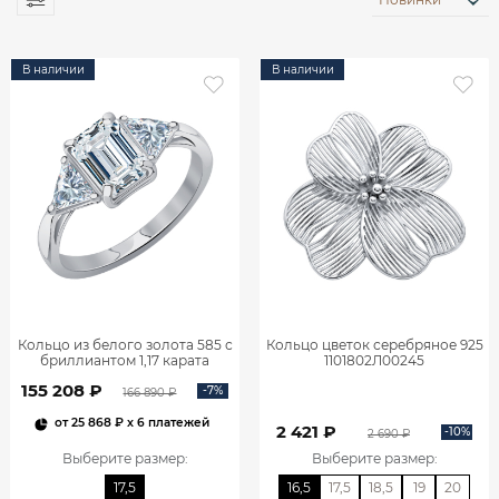
В наличии
В наличии
Кольцо из белого золота 585 с
Кольцо цветок серебряное 925
бриллиантом 1,17 карата
1101802Л00245
0101859М06422
155 208 ₽
-7%
166 890 ₽
от
25 868 ₽
x 6 платежей
2 421 ₽
-10%
2 690 ₽
Выберите размер
:
Выберите размер
:
17,5
16,5
17,5
18,5
19
20