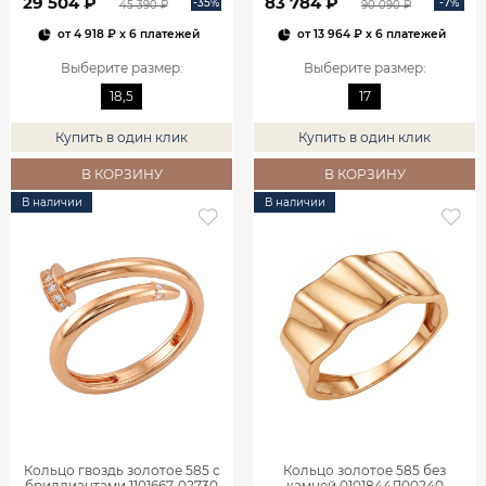
29 504 ₽
83 784 ₽
-35%
-7%
45 390 ₽
90 090 ₽
от
4 918 ₽
x 6 платежей
от
13 964 ₽
x 6 платежей
Выберите размер
:
Выберите размер
:
18,5
17
Купить в один клик
Купить в один клик
В КОРЗИНУ
В КОРЗИНУ
В наличии
В наличии
Кольцо гвоздь золотое 585 с
Кольцо золотое 585 без
бриллиантами 1101667-02730
камней 0101844Л00240