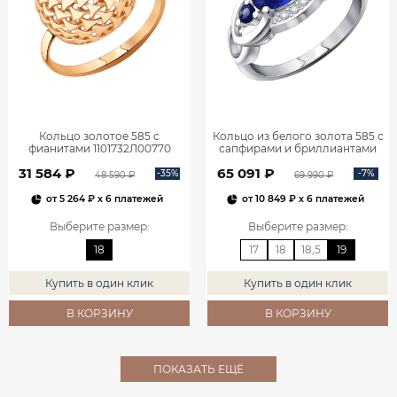
Кольцо золотое 585 с
Кольцо из белого золота 585 с
фианитами 1101732Л00770
сапфирами и бриллиантами
1101278-00052
31 584 ₽
65 091 ₽
-35%
-7%
48 590 ₽
69 990 ₽
от
5 264 ₽
x 6 платежей
от
10 849 ₽
x 6 платежей
Выберите размер
:
Выберите размер
:
18
17
18
18,5
19
Купить в один клик
Купить в один клик
В КОРЗИНУ
В КОРЗИНУ
ПОКАЗАТЬ ЕЩЁ