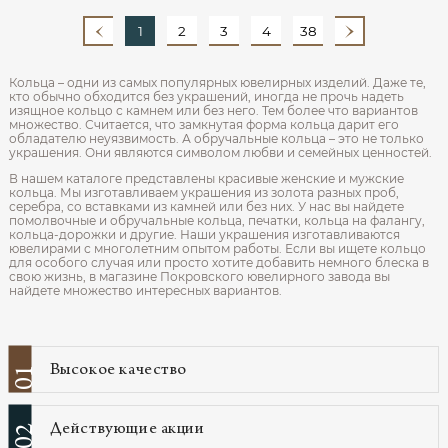
1
2
3
4
38
Кольца – одни из самых популярных ювелирных изделий. Даже те,
кто обычно обходится без украшений, иногда не прочь надеть
изящное кольцо с камнем или без него. Тем более что вариантов
множество. Считается, что замкнутая форма кольца дарит его
обладателю неуязвимость. А обручальные кольца – это не только
украшения. Они являются символом любви и семейных ценностей.
В нашем каталоге представлены красивые женские и мужские
кольца. Мы изготавливаем украшения из золота разных проб,
серебра, со вставками из камней или без них. У нас вы найдете
помолвочные и обручальные кольца, печатки, кольца на фалангу,
кольца-дорожки и другие. Наши украшения изготавливаются
ювелирами с многолетним опытом работы. Если вы ищете кольцо
для особого случая или просто хотите добавить немного блеска в
свою жизнь, в магазине Покровского ювелирного завода вы
найдете множество интересных вариантов.
Высокое качество
01
Действующие акции
02