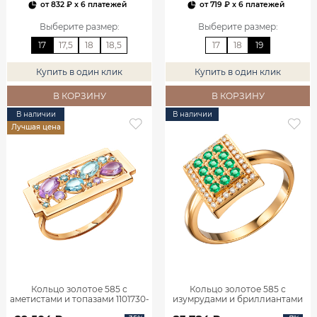
от
832 ₽
x 6 платежей
от
719 ₽
x 6 платежей
Выберите размер
:
Выберите размер
:
17
17,5
18
18,5
17
18
19
Купить в один клик
Купить в один клик
В КОРЗИНУ
В КОРЗИНУ
В наличии
В наличии
Лучшая цена
Кольцо золотое 585 с
Кольцо золотое 585 с
аметистами и топазами 1101730-
изумрудами и бриллиантами
05860
1101770-02720