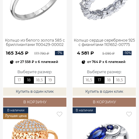
Кольцо из белого золота 585 с
Кольцо сердце серебряное 925
бриллиантами 1100429-00002
с фианитами 1101652-00775
165 345 ₽
4 581 ₽
-7%
-10%
177 790 ₽
5 090 ₽
от
27 558 ₽
x 6 платежей
от
764 ₽
x 6 платежей
Выберите размер
:
Выберите размер
:
17
18
18,5
19
16,5
17
18
18,5
Купить в один клик
Купить в один клик
В КОРЗИНУ
В КОРЗИНУ
В наличии
В наличии
Лучшая цена