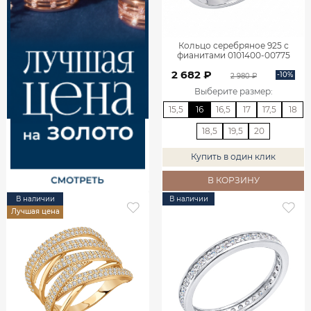
Кольцо серебряное 925 с
фианитами 0101400-00775
2 682 ₽
-10%
2 980 ₽
Выберите размер
:
15,5
16
16,5
17
17,5
18
18,5
19,5
20
Купить в один клик
В КОРЗИНУ
В наличии
В наличии
Лучшая цена