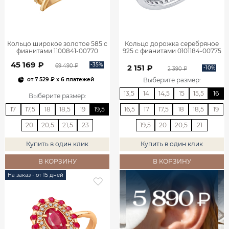
Кольцо широкое золотое 585 с
Кольцо дорожка серебряное
фианитами 1100841-00770
925 с фианитами 0101184-00775
45 169 ₽
-35%
69 490 ₽
2 151 ₽
-10%
2 390 ₽
Выберите размер
:
от
7 529 ₽
x 6 платежей
13,5
14
14,5
15
15,5
16
Выберите размер
:
17
17,5
18
18,5
19
19,5
16,5
17
17,5
18
18,5
19
20
20,5
21,5
23
19,5
20
20,5
21
Купить в один клик
Купить в один клик
В КОРЗИНУ
В КОРЗИНУ
На заказ - от 15 дней