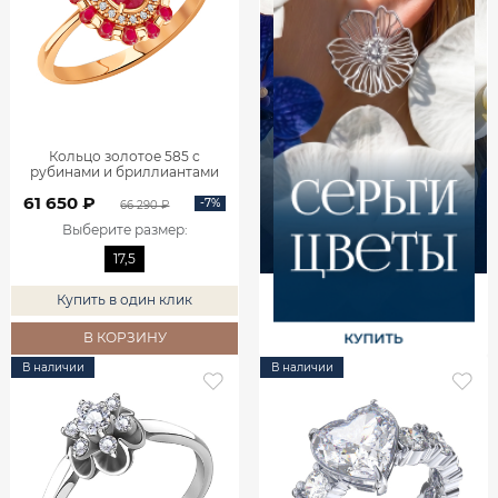
Кольцо золотое 585 с
рубинами и бриллиантами
1101742-02770
61 650 ₽
-7%
66 290 ₽
Выберите размер
:
17,5
Купить в один клик
В КОРЗИНУ
В наличии
В наличии