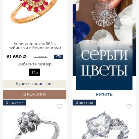
Кольцо золотое 585 с
рубинами и бриллиантами
1101742-02770
61 650 ₽
-7%
66 290 ₽
Выберите размер
:
17,5
Купить в один клик
В КОРЗИНУ
В наличии
В наличии