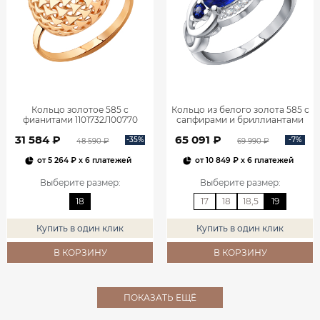
Кольцо золотое 585 с
Кольцо из белого золота 585 с
фианитами 1101732Л00770
сапфирами и бриллиантами
1101278-00052
31 584 ₽
65 091 ₽
-35%
-7%
48 590 ₽
69 990 ₽
от
5 264 ₽
x 6 платежей
от
10 849 ₽
x 6 платежей
Выберите размер
:
Выберите размер
:
18
17
18
18,5
19
Купить в один клик
Купить в один клик
В КОРЗИНУ
В КОРЗИНУ
ПОКАЗАТЬ ЕЩЁ