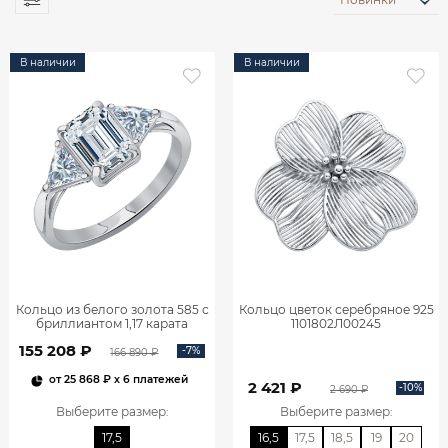
В наличии
В наличии
Кольцо из белого золота 585 с
Кольцо цветок серебряное 925
бриллиантом 1,17 карата
1101802Л00245
0101859М06422
155 208 ₽
-7%
166 890 ₽
от
25 868 ₽
x 6 платежей
2 421 ₽
-10%
2 690 ₽
Выберите размер
:
Выберите размер
:
17,5
16,5
17,5
18,5
19
20