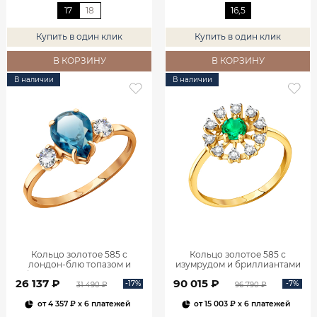
17
18
16,5
Купить в один клик
Купить в один клик
В КОРЗИНУ
В КОРЗИНУ
В наличии
В наличии
Кольцо золотое 585 с
Кольцо золотое 585 с
лондон‑блю топазом и
изумрудом и бриллиантами
фианитами 1101174-00740
1100236-00061
26 137 ₽
90 015 ₽
-17%
-7%
31 490 ₽
96 790 ₽
от
4 357 ₽
x 6 платежей
от
15 003 ₽
x 6 платежей