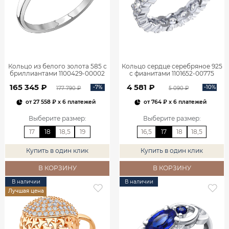
Кольцо из белого золота 585 с
Кольцо сердце серебряное 925
бриллиантами 1100429-00002
с фианитами 1101652-00775
165 345 ₽
4 581 ₽
-7%
-10%
177 790 ₽
5 090 ₽
от
27 558 ₽
x 6 платежей
от
764 ₽
x 6 платежей
Выберите размер
:
Выберите размер
:
17
18
18,5
19
16,5
17
18
18,5
Купить в один клик
Купить в один клик
В КОРЗИНУ
В КОРЗИНУ
В наличии
В наличии
Лучшая цена