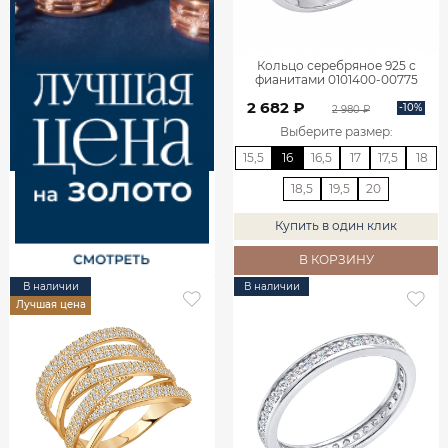
Кольцо серебряное 925 с
фианитами 0101400-00775
2 682 ₽
-10%
2 980 ₽
Выберите размер
:
15,5
16
16,5
17
17,5
18
18,5
19,5
20
Купить в один клик
В КОРЗИНУ
В наличии
В наличии
Лучшая цена