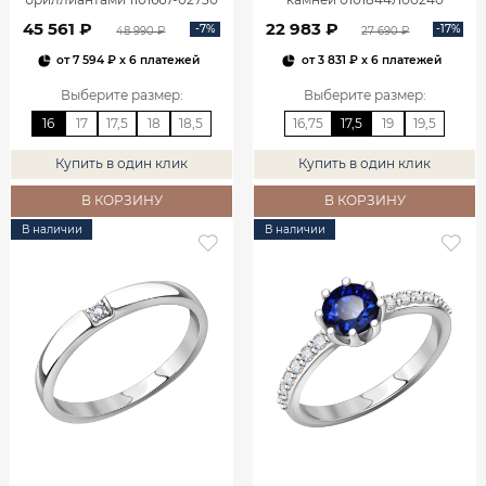
45 561 ₽
22 983 ₽
-7%
-17%
48 990 ₽
27 690 ₽
от
7 594 ₽
x 6 платежей
от
3 831 ₽
x 6 платежей
Выберите размер
:
Выберите размер
:
16
17
17,5
18
18,5
16,75
17,5
19
19,5
Купить в один клик
Купить в один клик
В КОРЗИНУ
В КОРЗИНУ
В наличии
В наличии