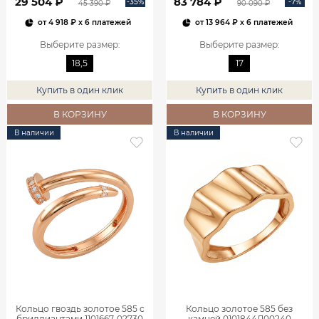
29 504 ₽
83 784 ₽
-35%
-7%
45 390 ₽
90 090 ₽
от
4 918 ₽
x 6 платежей
от
13 964 ₽
x 6 платежей
Выберите размер
:
Выберите размер
:
18,5
17
Купить в один клик
Купить в один клик
В КОРЗИНУ
В КОРЗИНУ
В наличии
В наличии
Кольцо гвоздь золотое 585 с
Кольцо золотое 585 без
бриллиантами 1101667-02730
камней 0101844Л00240