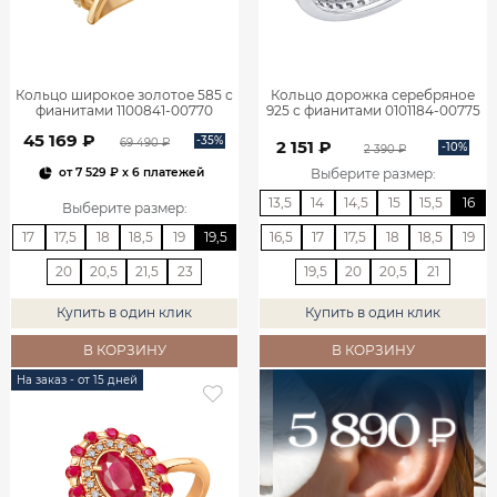
Кольцо широкое золотое 585 с
Кольцо дорожка серебряное
фианитами 1100841-00770
925 с фианитами 0101184-00775
45 169 ₽
-35%
69 490 ₽
2 151 ₽
-10%
2 390 ₽
Выберите размер
:
от
7 529 ₽
x 6 платежей
13,5
14
14,5
15
15,5
16
Выберите размер
:
17
17,5
18
18,5
19
19,5
16,5
17
17,5
18
18,5
19
20
20,5
21,5
23
19,5
20
20,5
21
Купить в один клик
Купить в один клик
В КОРЗИНУ
В КОРЗИНУ
На заказ - от 15 дней