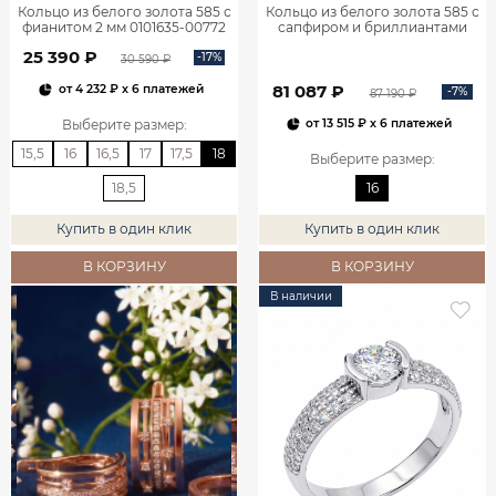
Кольцо из белого золота 585 с
Кольцо из белого золота 585 с
фианитом 2 мм 0101635-00772
сапфиром и бриллиантами
1100752-00052
25 390 ₽
-17%
30 590 ₽
81 087 ₽
от
4 232 ₽
x 6 платежей
-7%
87 190 ₽
Выберите размер
:
от
13 515 ₽
x 6 платежей
15,5
16
16,5
17
17,5
18
Выберите размер
:
18,5
16
Купить в один клик
Купить в один клик
В КОРЗИНУ
В КОРЗИНУ
В наличии