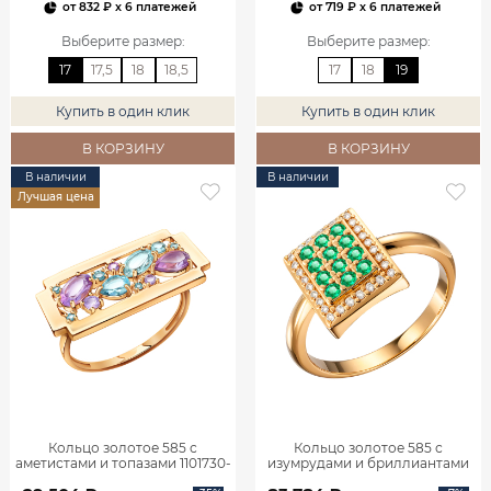
от
832 ₽
x 6 платежей
от
719 ₽
x 6 платежей
Выберите размер
:
Выберите размер
:
17
17,5
18
18,5
17
18
19
Купить в один клик
Купить в один клик
В КОРЗИНУ
В КОРЗИНУ
В наличии
В наличии
Лучшая цена
Кольцо золотое 585 с
Кольцо золотое 585 с
аметистами и топазами 1101730-
изумрудами и бриллиантами
05860
1101770-02720