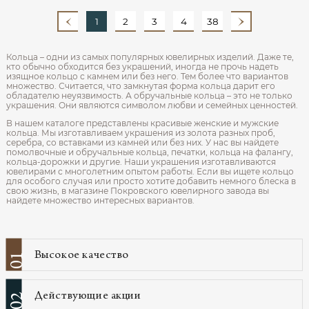
1
2
3
4
38
Кольца – одни из самых популярных ювелирных изделий. Даже те,
кто обычно обходится без украшений, иногда не прочь надеть
изящное кольцо с камнем или без него. Тем более что вариантов
множество. Считается, что замкнутая форма кольца дарит его
обладателю неуязвимость. А обручальные кольца – это не только
украшения. Они являются символом любви и семейных ценностей.
В нашем каталоге представлены красивые женские и мужские
кольца. Мы изготавливаем украшения из золота разных проб,
серебра, со вставками из камней или без них. У нас вы найдете
помолвочные и обручальные кольца, печатки, кольца на фалангу,
кольца-дорожки и другие. Наши украшения изготавливаются
ювелирами с многолетним опытом работы. Если вы ищете кольцо
для особого случая или просто хотите добавить немного блеска в
свою жизнь, в магазине Покровского ювелирного завода вы
найдете множество интересных вариантов.
Высокое качество
01
Действующие акции
02