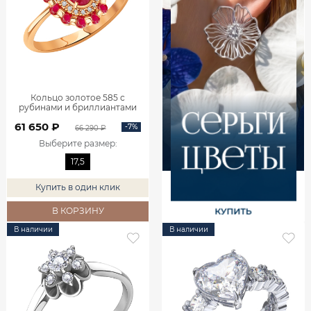
Кольцо золотое 585 с
рубинами и бриллиантами
1101742-02770
61 650 ₽
-7%
66 290 ₽
Выберите размер
:
17,5
Купить в один клик
В КОРЗИНУ
В наличии
В наличии