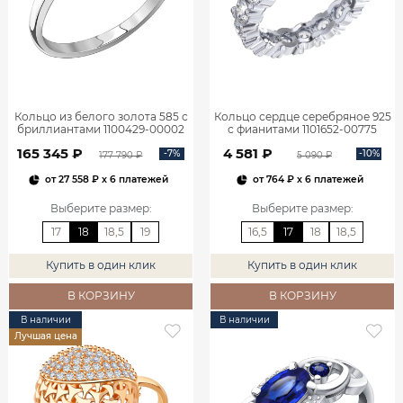
Кольцо из белого золота 585 с
Кольцо сердце серебряное 925
бриллиантами 1100429-00002
с фианитами 1101652-00775
165 345 ₽
4 581 ₽
-7%
-10%
177 790 ₽
5 090 ₽
от
27 558 ₽
x 6 платежей
от
764 ₽
x 6 платежей
Выберите размер
:
Выберите размер
:
17
18
18,5
19
16,5
17
18
18,5
Купить в один клик
Купить в один клик
В КОРЗИНУ
В КОРЗИНУ
В наличии
В наличии
Лучшая цена