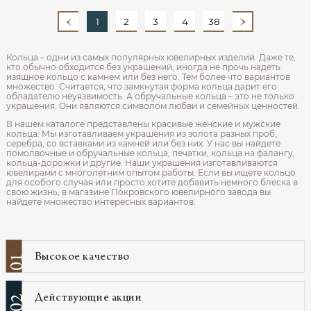
1
2
3
4
38
Кольца – одни из самых популярных ювелирных изделий. Даже те,
кто обычно обходится без украшений, иногда не прочь надеть
изящное кольцо с камнем или без него. Тем более что вариантов
множество. Считается, что замкнутая форма кольца дарит его
обладателю неуязвимость. А обручальные кольца – это не только
украшения. Они являются символом любви и семейных ценностей.
В нашем каталоге представлены красивые женские и мужские
кольца. Мы изготавливаем украшения из золота разных проб,
серебра, со вставками из камней или без них. У нас вы найдете
помолвочные и обручальные кольца, печатки, кольца на фалангу,
кольца-дорожки и другие. Наши украшения изготавливаются
ювелирами с многолетним опытом работы. Если вы ищете кольцо
для особого случая или просто хотите добавить немного блеска в
свою жизнь, в магазине Покровского ювелирного завода вы
найдете множество интересных вариантов.
Высокое качество
01
Действующие акции
02