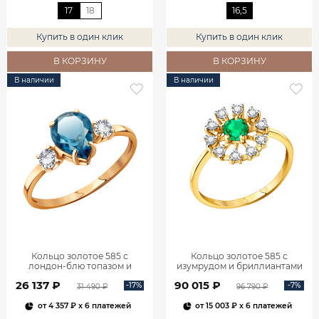
17
18
16,5
Купить в один клик
Купить в один клик
В КОРЗИНУ
В КОРЗИНУ
В наличии
В наличии
Кольцо золотое 585 с
Кольцо золотое 585 с
лондон‑блю топазом и
изумрудом и бриллиантами
фианитами 1101174-00740
1100236-00061
26 137 ₽
90 015 ₽
-17%
-7%
31 490 ₽
96 790 ₽
от
4 357 ₽
x 6 платежей
от
15 003 ₽
x 6 платежей