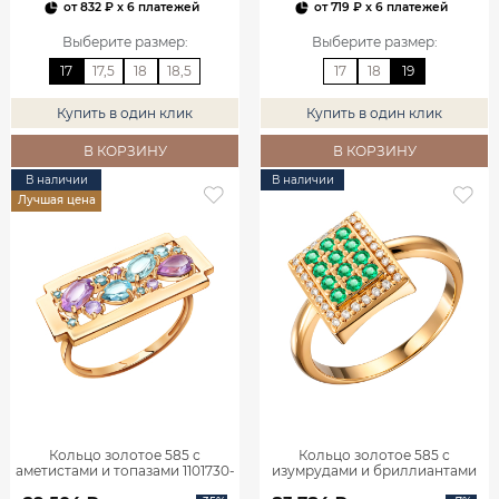
от
832 ₽
x 6 платежей
от
719 ₽
x 6 платежей
Выберите размер
:
Выберите размер
:
17
17,5
18
18,5
17
18
19
Купить в один клик
Купить в один клик
В КОРЗИНУ
В КОРЗИНУ
В наличии
В наличии
Лучшая цена
Кольцо золотое 585 с
Кольцо золотое 585 с
аметистами и топазами 1101730-
изумрудами и бриллиантами
05860
1101770-02720