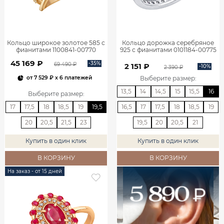
Кольцо широкое золотое 585 с
Кольцо дорожка серебряное
фианитами 1100841-00770
925 с фианитами 0101184-00775
45 169 ₽
-35%
69 490 ₽
2 151 ₽
-10%
2 390 ₽
Выберите размер
:
от
7 529 ₽
x 6 платежей
13,5
14
14,5
15
15,5
16
Выберите размер
:
17
17,5
18
18,5
19
19,5
16,5
17
17,5
18
18,5
19
20
20,5
21,5
23
19,5
20
20,5
21
Купить в один клик
Купить в один клик
В КОРЗИНУ
В КОРЗИНУ
На заказ - от 15 дней