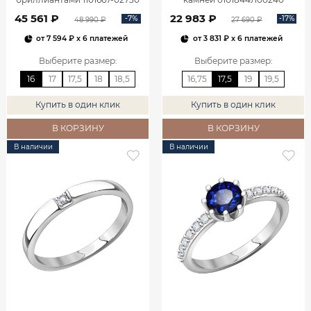
45 561 ₽
22 983 ₽
-7%
-17%
48 990 ₽
27 690 ₽
от
7 594 ₽
x 6 платежей
от
3 831 ₽
x 6 платежей
Выберите размер
:
Выберите размер
:
16
17
17,5
18
18,5
16,75
17,5
19
19,5
Купить в один клик
Купить в один клик
В КОРЗИНУ
В КОРЗИНУ
В наличии
В наличии