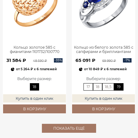
Кольцо золотое 585 с
Кольцо из белого золота 585 с
фианитами 1101732Л00770
сапфирами и бриллиантами
1101278-00052
31 584 ₽
65 091 ₽
-35%
-7%
48 590 ₽
69 990 ₽
от
5 264 ₽
x 6 платежей
от
10 849 ₽
x 6 платежей
Выберите размер
:
Выберите размер
:
18
17
18
18,5
19
Купить в один клик
Купить в один клик
В КОРЗИНУ
В КОРЗИНУ
ПОКАЗАТЬ ЕЩЁ