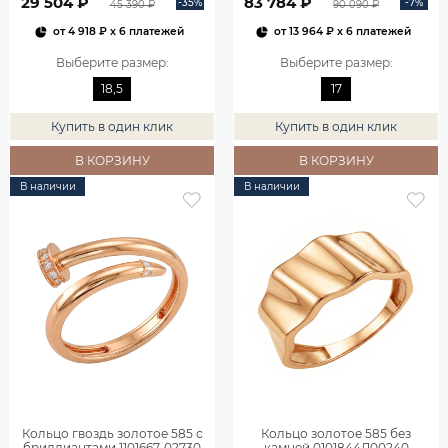
29 504 ₽
83 784 ₽
-35%
-7%
45 390 ₽
90 090 ₽
от
4 918 ₽
x 6 платежей
от
13 964 ₽
x 6 платежей
Выберите размер
:
Выберите размер
:
18,5
17
Купить в один клик
Купить в один клик
В КОРЗИНУ
В КОРЗИНУ
В наличии
В наличии
Кольцо гвоздь золотое 585 с
Кольцо золотое 585 без
бриллиантами 1101667-02730
камней 0101844Л00240