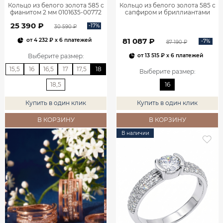
Кольцо из белого золота 585 с
Кольцо из белого золота 585 с
фианитом 2 мм 0101635-00772
сапфиром и бриллиантами
1100752-00052
25 390 ₽
-17%
30 590 ₽
81 087 ₽
от
4 232 ₽
x 6 платежей
-7%
87 190 ₽
Выберите размер
:
от
13 515 ₽
x 6 платежей
15,5
16
16,5
17
17,5
18
Выберите размер
:
18,5
16
Купить в один клик
Купить в один клик
В КОРЗИНУ
В КОРЗИНУ
В наличии