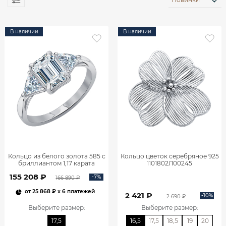
В наличии
В наличии
Кольцо из белого золота 585 с
Кольцо цветок серебряное 925
бриллиантом 1,17 карата
1101802Л00245
0101859М06422
155 208 ₽
-7%
166 890 ₽
от
25 868 ₽
x 6 платежей
2 421 ₽
-10%
2 690 ₽
Выберите размер
:
Выберите размер
:
17,5
16,5
17,5
18,5
19
20