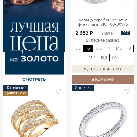
Кольцо серебряное 925 с
фианитами 0101400-00775
2 682 ₽
-10%
2 980 ₽
Выберите размер
:
15,5
16
16,5
17
17,5
18
18,5
19,5
20
Купить в один клик
В КОРЗИНУ
В наличии
В наличии
Лучшая цена