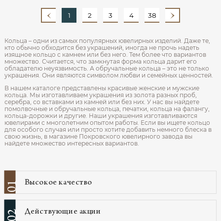
1
2
3
4
38
Кольца – одни из самых популярных ювелирных изделий. Даже те,
кто обычно обходится без украшений, иногда не прочь надеть
изящное кольцо с камнем или без него. Тем более что вариантов
множество. Считается, что замкнутая форма кольца дарит его
обладателю неуязвимость. А обручальные кольца – это не только
украшения. Они являются символом любви и семейных ценностей.
В нашем каталоге представлены красивые женские и мужские
кольца. Мы изготавливаем украшения из золота разных проб,
серебра, со вставками из камней или без них. У нас вы найдете
помолвочные и обручальные кольца, печатки, кольца на фалангу,
кольца-дорожки и другие. Наши украшения изготавливаются
ювелирами с многолетним опытом работы. Если вы ищете кольцо
для особого случая или просто хотите добавить немного блеска в
свою жизнь, в магазине Покровского ювелирного завода вы
найдете множество интересных вариантов.
Высокое качество
01
Действующие акции
02