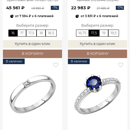
45 561 ₽
22 983 ₽
-7%
-17%
48 990 ₽
27 690 ₽
от
7 594 ₽
x 6 платежей
от
3 831 ₽
x 6 платежей
Выберите размер
:
Выберите размер
:
16
17
17,5
18
18,5
16,75
17,5
19
19,5
Купить в один клик
Купить в один клик
В КОРЗИНУ
В КОРЗИНУ
В наличии
В наличии