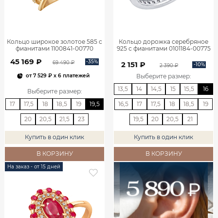
Кольцо широкое золотое 585 с
Кольцо дорожка серебряное
фианитами 1100841-00770
925 с фианитами 0101184-00775
45 169 ₽
-35%
69 490 ₽
2 151 ₽
-10%
2 390 ₽
Выберите размер
:
от
7 529 ₽
x 6 платежей
13,5
14
14,5
15
15,5
16
Выберите размер
:
17
17,5
18
18,5
19
19,5
16,5
17
17,5
18
18,5
19
20
20,5
21,5
23
19,5
20
20,5
21
Купить в один клик
Купить в один клик
В КОРЗИНУ
В КОРЗИНУ
На заказ - от 15 дней