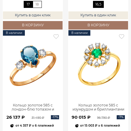
17
18
16,5
Купить в один клик
Купить в один клик
В КОРЗИНУ
В КОРЗИНУ
В наличии
В наличии
Кольцо золотое 585 с
Кольцо золотое 585 с
лондон‑блю топазом и
изумрудом и бриллиантами
фианитами 1101174-00740
1100236-00061
26 137 ₽
90 015 ₽
-17%
-7%
31 490 ₽
96 790 ₽
от
4 357 ₽
x 6 платежей
от
15 003 ₽
x 6 платежей