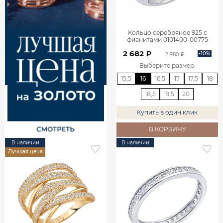
Кольцо серебряное 925 с
фианитами 0101400-00775
2 682 ₽
-10%
2 980 ₽
Выберите размер
:
15,5
16
16,5
17
17,5
18
18,5
19,5
20
Купить в один клик
В КОРЗИНУ
В наличии
В наличии
Лучшая цена