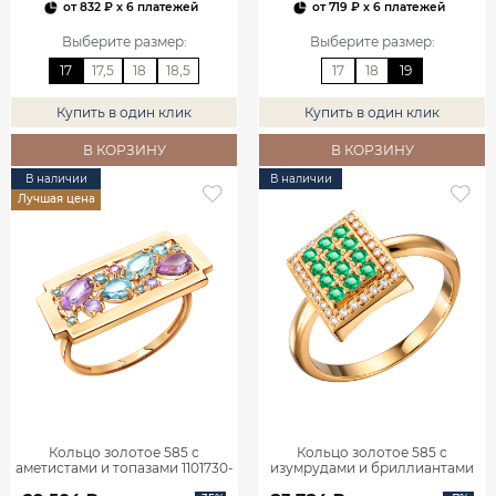
от
832 ₽
x 6 платежей
от
719 ₽
x 6 платежей
Выберите размер
:
Выберите размер
:
17
17,5
18
18,5
17
18
19
Купить в один клик
Купить в один клик
В КОРЗИНУ
В КОРЗИНУ
В наличии
В наличии
Лучшая цена
Кольцо золотое 585 с
Кольцо золотое 585 с
аметистами и топазами 1101730-
изумрудами и бриллиантами
05860
1101770-02720