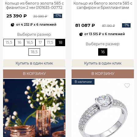
Кольцо из белого золота 585 с
Кольцо из белого золота 585 с
фианитом 2 мм 0101635-00772
сапфиром и бриллиантами
1100752-00052
25 390 ₽
-17%
30 590 ₽
81 087 ₽
от
4 232 ₽
x 6 платежей
-7%
87 190 ₽
Выберите размер
:
от
13 515 ₽
x 6 платежей
15,5
16
16,5
17
17,5
18
Выберите размер
:
18,5
16
Купить в один клик
Купить в один клик
В КОРЗИНУ
В КОРЗИНУ
В наличии