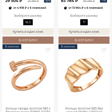
29 504 ₽
83 784 ₽
-35%
-7%
45 390 ₽
90 090 ₽
от
4 918 ₽
x 6 платежей
от
13 964 ₽
x 6 платежей
Выберите размер
:
Выберите размер
:
18,5
17
Купить в один клик
Купить в один клик
В КОРЗИНУ
В КОРЗИНУ
В наличии
В наличии
Кольцо гвоздь золотое 585 с
Кольцо золотое 585 без
бриллиантами 1101667-02730
камней 0101844Л00240