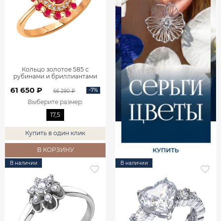
Кольцо золотое 585 с
рубинами и бриллиантами
1101742-02770
61 650 ₽
-7%
66 290 ₽
Выберите размер
:
17,5
Купить в один клик
В КОРЗИНУ
В наличии
В наличии