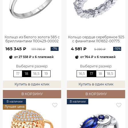
Кольцо из белого золота 585 с
Кольцо сердце серебряное 925
бриллиантами 1100429-00002
с фианитами 1101652-00775
165 345 ₽
4 581 ₽
-7%
-10%
177 790 ₽
5 090 ₽
от
27 558 ₽
x 6 платежей
от
764 ₽
x 6 платежей
Выберите размер
:
Выберите размер
:
17
18
18,5
19
16,5
17
18
18,5
Купить в один клик
Купить в один клик
В КОРЗИНУ
В КОРЗИНУ
В наличии
В наличии
Лучшая цена