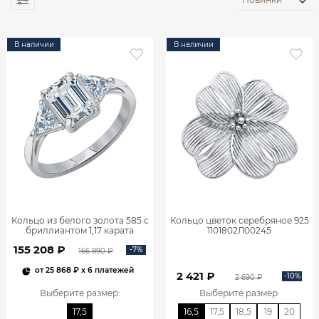
В наличии
В наличии
Кольцо из белого золота 585 с
Кольцо цветок серебряное 925
бриллиантом 1,17 карата
1101802Л00245
0101859М06422
155 208 ₽
-7%
166 890 ₽
от
25 868 ₽
x 6 платежей
2 421 ₽
-10%
2 690 ₽
Выберите размер
:
Выберите размер
:
17,5
16,5
17,5
18,5
19
20