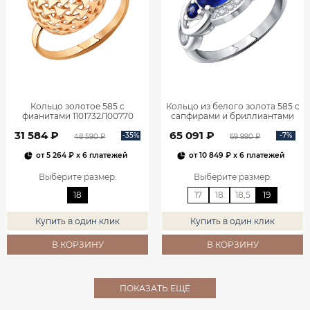
Кольцо золотое 585 с
Кольцо из белого золота 585 с
фианитами 1101732Л00770
сапфирами и бриллиантами
1101278-00052
31 584 ₽
65 091 ₽
-35%
-7%
48 590 ₽
69 990 ₽
от
5 264 ₽
x 6 платежей
от
10 849 ₽
x 6 платежей
Выберите размер
:
Выберите размер
:
18
17
18
18,5
19
Купить в один клик
Купить в один клик
В КОРЗИНУ
В КОРЗИНУ
ПОКАЗАТЬ ЕЩЁ