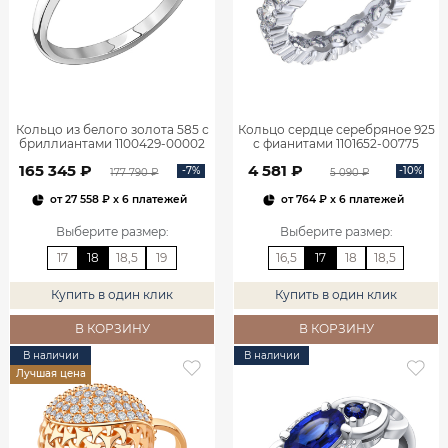
Кольцо из белого золота 585 с
Кольцо сердце серебряное 925
бриллиантами 1100429-00002
с фианитами 1101652-00775
165 345 ₽
4 581 ₽
-7%
-10%
177 790 ₽
5 090 ₽
от
27 558 ₽
x 6 платежей
от
764 ₽
x 6 платежей
Выберите размер
:
Выберите размер
:
17
18
18,5
19
16,5
17
18
18,5
Купить в один клик
Купить в один клик
В КОРЗИНУ
В КОРЗИНУ
В наличии
В наличии
Лучшая цена