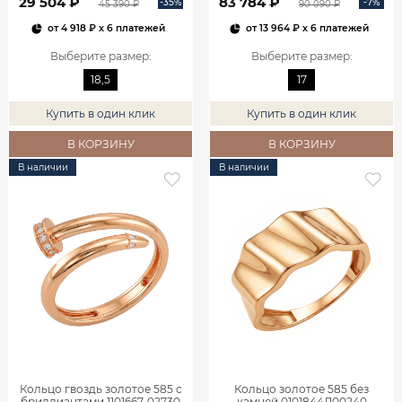
29 504 ₽
83 784 ₽
-35%
-7%
45 390 ₽
90 090 ₽
от
4 918 ₽
x 6 платежей
от
13 964 ₽
x 6 платежей
Выберите размер
:
Выберите размер
:
18,5
17
Купить в один клик
Купить в один клик
В КОРЗИНУ
В КОРЗИНУ
В наличии
В наличии
Кольцо гвоздь золотое 585 с
Кольцо золотое 585 без
бриллиантами 1101667-02730
камней 0101844Л00240