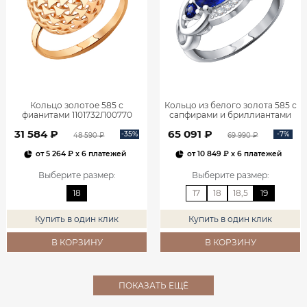
Кольцо золотое 585 с
Кольцо из белого золота 585 с
фианитами 1101732Л00770
сапфирами и бриллиантами
1101278-00052
31 584 ₽
65 091 ₽
-35%
-7%
48 590 ₽
69 990 ₽
от
5 264 ₽
x 6 платежей
от
10 849 ₽
x 6 платежей
Выберите размер
:
Выберите размер
:
18
17
18
18,5
19
Купить в один клик
Купить в один клик
В КОРЗИНУ
В КОРЗИНУ
ПОКАЗАТЬ ЕЩЁ