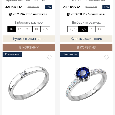
45 561 ₽
22 983 ₽
-7%
-17%
48 990 ₽
27 690 ₽
от
7 594 ₽
x 6 платежей
от
3 831 ₽
x 6 платежей
Выберите размер
:
Выберите размер
:
16
17
17,5
18
18,5
16,75
17,5
19
19,5
Купить в один клик
Купить в один клик
В КОРЗИНУ
В КОРЗИНУ
В наличии
В наличии