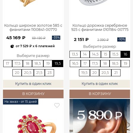
Кольцо широкое золотое 585 с
Кольцо дорожка серебряное
фианитами 1100841-00770
925 с фианитами 0101184-00775
45 169 ₽
-35%
69 490 ₽
2 151 ₽
-10%
2 390 ₽
Выберите размер
:
от
7 529 ₽
x 6 платежей
13,5
14
14,5
15
15,5
16
Выберите размер
:
17
17,5
18
18,5
19
19,5
16,5
17
17,5
18
18,5
19
20
20,5
21,5
23
19,5
20
20,5
21
Купить в один клик
Купить в один клик
В КОРЗИНУ
В КОРЗИНУ
На заказ - от 15 дней