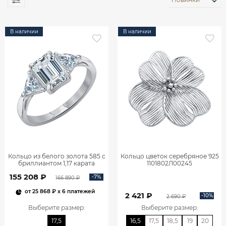
В наличии
В наличии
Кольцо из белого золота 585 с
Кольцо цветок серебряное 925
бриллиантом 1,17 карата
1101802Л00245
0101859М06422
155 208 ₽
-7%
166 890 ₽
от
25 868 ₽
x 6 платежей
2 421 ₽
-10%
2 690 ₽
Выберите размер
:
Выберите размер
:
17,5
16,5
17,5
18,5
19
20