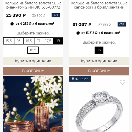
Кольцо из белого золота 585 с
Кольцо из белого золота 585 с
фианитом 2 мм 0101635-00772
сапфиром и бриллиантами
1100752-00052
25 390 ₽
-17%
30 590 ₽
81 087 ₽
от
4 232 ₽
x 6 платежей
-7%
87 190 ₽
Выберите размер
:
от
13 515 ₽
x 6 платежей
15,5
16
16,5
17
17,5
18
Выберите размер
:
18,5
16
Купить в один клик
Купить в один клик
В КОРЗИНУ
В КОРЗИНУ
В наличии