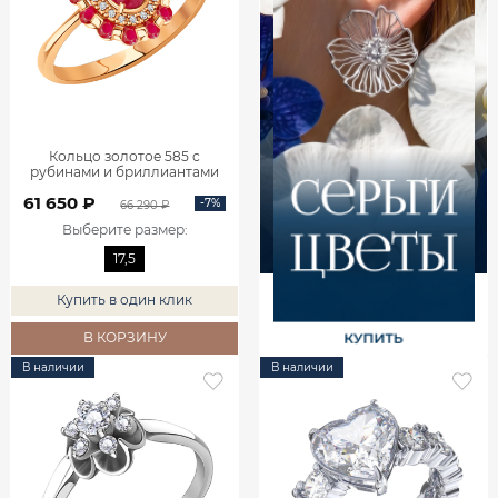
Кольцо золотое 585 с
рубинами и бриллиантами
1101742-02770
61 650 ₽
-7%
66 290 ₽
Выберите размер
:
17,5
Купить в один клик
В КОРЗИНУ
В наличии
В наличии