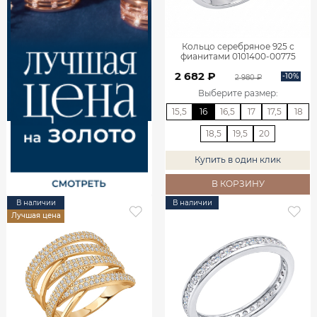
Кольцо серебряное 925 с
фианитами 0101400-00775
2 682 ₽
-10%
2 980 ₽
Выберите размер
:
15,5
16
16,5
17
17,5
18
18,5
19,5
20
Купить в один клик
В КОРЗИНУ
В наличии
В наличии
Лучшая цена