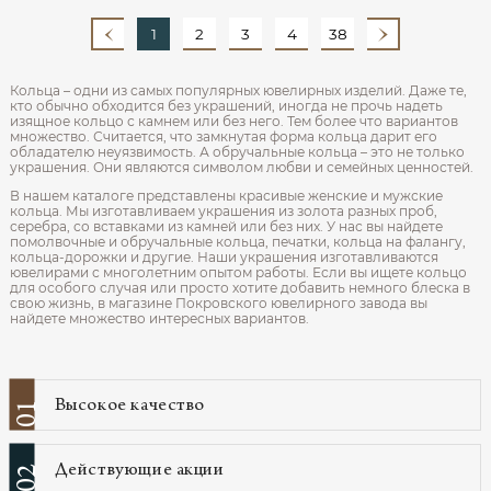
1
2
3
4
38
Кольца – одни из самых популярных ювелирных изделий. Даже те,
кто обычно обходится без украшений, иногда не прочь надеть
изящное кольцо с камнем или без него. Тем более что вариантов
множество. Считается, что замкнутая форма кольца дарит его
обладателю неуязвимость. А обручальные кольца – это не только
украшения. Они являются символом любви и семейных ценностей.
В нашем каталоге представлены красивые женские и мужские
кольца. Мы изготавливаем украшения из золота разных проб,
серебра, со вставками из камней или без них. У нас вы найдете
помолвочные и обручальные кольца, печатки, кольца на фалангу,
кольца-дорожки и другие. Наши украшения изготавливаются
ювелирами с многолетним опытом работы. Если вы ищете кольцо
для особого случая или просто хотите добавить немного блеска в
свою жизнь, в магазине Покровского ювелирного завода вы
найдете множество интересных вариантов.
Высокое качество
01
Действующие акции
02