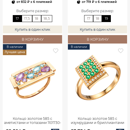
от
832 ₽
x 6 платежей
от
719 ₽
x 6 платежей
Выберите размер
:
Выберите размер
:
17
17,5
18
18,5
17
18
19
Купить в один клик
Купить в один клик
В КОРЗИНУ
В КОРЗИНУ
В наличии
В наличии
Лучшая цена
Кольцо золотое 585 с
Кольцо золотое 585 с
аметистами и топазами 1101730-
изумрудами и бриллиантами
05860
1101770-02720