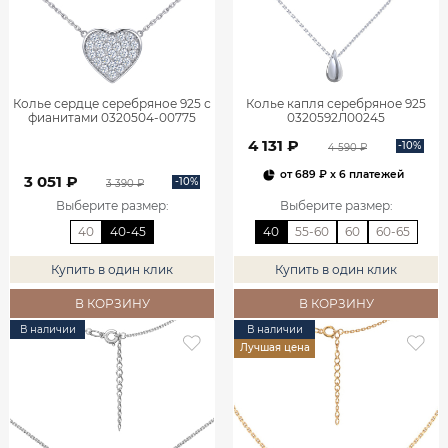
Колье сердце серебряное 925 с
Колье капля серебряное 925
фианитами 0320504-00775
0320592Л00245
4 131 ₽
-10%
4 590 ₽
от
689 ₽
x 6 платежей
3 051 ₽
-10%
3 390 ₽
Выберите размер
:
Выберите размер
:
40
40-45
40
55-60
60
60-65
Купить в один клик
Купить в один клик
В КОРЗИНУ
В КОРЗИНУ
В наличии
В наличии
Лучшая цена