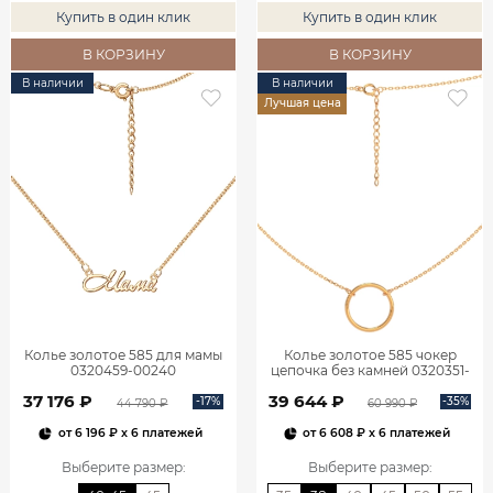
Купить в один клик
Купить в один клик
В КОРЗИНУ
В КОРЗИНУ
В наличии
В наличии
Лучшая цена
Колье золотое 585 для мамы
Колье золотое 585 чокер
0320459-00240
цепочка без камней 0320351-
00240
37 176 ₽
39 644 ₽
-17%
-35%
44 790 ₽
60 990 ₽
от
6 196 ₽
x 6 платежей
от
6 608 ₽
x 6 платежей
Выберите размер
:
Выберите размер
: