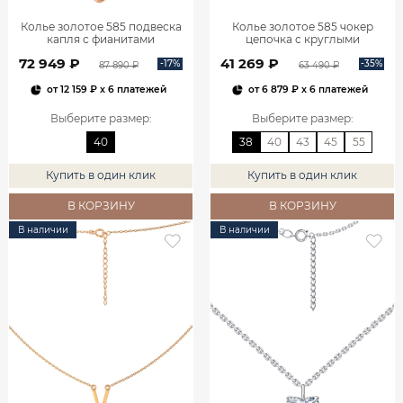
Колье золотое 585 подвеска
Колье золотое 585 чокер
капля с фианитами
цепочка с круглыми
0320591Л02730
подвесками 0320381-00240
72 949 ₽
41 269 ₽
-17%
-35%
87 890 ₽
63 490 ₽
от
12 159 ₽
x 6 платежей
от
6 879 ₽
x 6 платежей
Выберите размер
:
Выберите размер
:
40
38
40
43
45
55
Купить в один клик
Купить в один клик
В КОРЗИНУ
В КОРЗИНУ
В наличии
В наличии