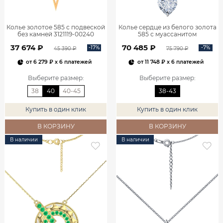
Колье золотое 585 с подвеской
Колье сердце из белого золота
без камней 3121119-00240
585 с муассанитом
0320635М05432
37 674 ₽
70 485 ₽
-17%
-7%
45 390 ₽
75 790 ₽
от
6 279 ₽
x 6 платежей
от
11 748 ₽
x 6 платежей
Выберите размер
:
Выберите размер
:
38
40
40-45
38-43
Купить в один клик
Купить в один клик
В КОРЗИНУ
В КОРЗИНУ
В наличии
В наличии