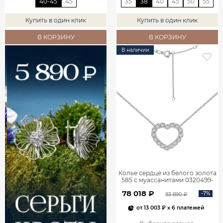
40-45
45
35
38
40
45
50
55
Купить в один клик
Купить в один клик
В КОРЗИНУ
В КОРЗИНУ
В наличии
Колье сердце из белого золота
585 с муассанитами 0320499-
05432
78 018 ₽
-7%
83 890 ₽
от
13 003 ₽
x 6 платежей