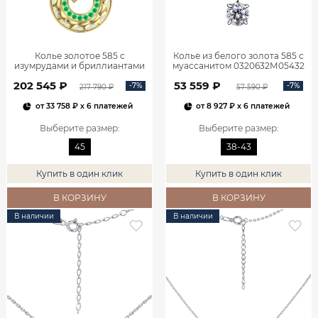
Колье золотое 585 с
Колье из белого золота 585 с
изумрудами и бриллиантами
муассанитом 0320632М05432
3121354-00061
202 545 ₽
53 559 ₽
-7%
-7%
217 790 ₽
57 590 ₽
от
33 758 ₽
x 6 платежей
от
8 927 ₽
x 6 платежей
Выберите размер
:
Выберите размер
:
45
38-43
Купить в один клик
Купить в один клик
В КОРЗИНУ
В КОРЗИНУ
В наличии
В наличии