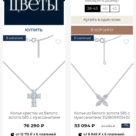
Выберите размер
:
38-43
40
45
Купить в один клик
В КОРЗИНУ
В наличии
В наличии
Колье крестик из белого
Колье из белого золота 585 с
золота 585 с муассанитами
муассанитами 3121801М05432
9321502-05432
76 290 ₽
53 094 ₽
-7%
57 090 ₽
от
12 715 ₽
x 6 платежей
от
8 849 ₽
x 6 платежей