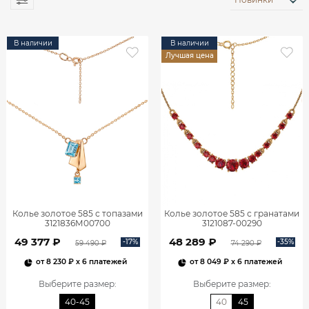
В наличии
В наличии
Лучшая цена
Колье золотое 585 с топазами
Колье золотое 585 с гранатами
3121836М00700
3121087-00290
49 377 ₽
48 289 ₽
-17%
-35%
59 490 ₽
74 290 ₽
от
8 230 ₽
x 6 платежей
от
8 049 ₽
x 6 платежей
Выберите размер
:
Выберите размер
:
40-45
40
45