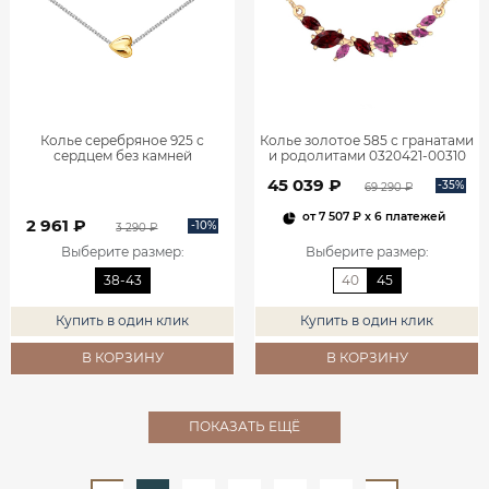
Колье серебряное 925 с
Колье золотое 585 с гранатами
сердцем без камней
и родолитами 0320421-00310
0320639Л60249
45 039 ₽
-35%
69 290 ₽
от
7 507 ₽
x 6 платежей
2 961 ₽
-10%
3 290 ₽
Выберите размер
:
Выберите размер
:
38-43
40
45
Купить в один клик
Купить в один клик
В КОРЗИНУ
В КОРЗИНУ
ПОКАЗАТЬ ЕЩЁ